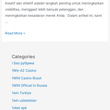
kreatif dan efektif adalah langkah penting untuk meningkatkan
visibilitas, menggaet lebih banyak pelanggan, dan
meningkatkan kesadaran merek Anda. Dalam artikel ini, kami
…
Cara
Read More »
Promosi
yang
Menarik:
Categories
Strategi
! Без рубрики
Kreatif
Memikat
1Win AZ Casino
Audiens
1WIN Casino Brasil
1WIN Official In Russia
1win Turkiye
1win uzbekistan
1xbet apk