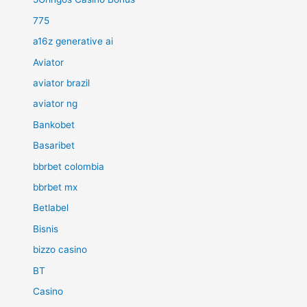
775
a16z generative ai
Aviator
aviator brazil
aviator ng
Bankobet
Basaribet
bbrbet colombia
bbrbet mx
Betlabel
Bisnis
bizzo casino
BT
Casino