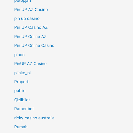
pbtopjan
Pin UP AZ Casino
pin up casino
Pin UP Casino AZ
Pin UP Online AZ
Pin UP Online Casino
pinco
PinUP AZ Casino
plinko_pl
Properti
public
Qizilbilet
Ramenbet
ricky casino australia
Rumah