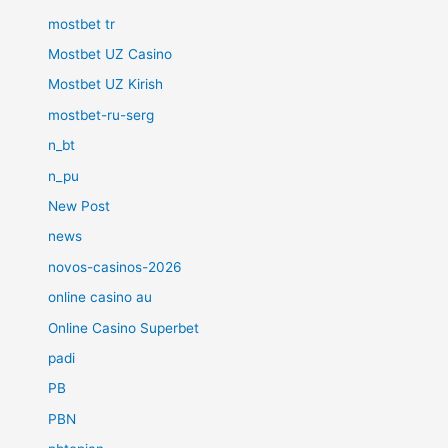
mostbet tr
Mostbet UZ Casino
Mostbet UZ Kirish
mostbet-ru-serg
n_bt
n_pu
New Post
news
novos-casinos-2026
online casino au
Online Casino Superbet
padi
PB
PBN