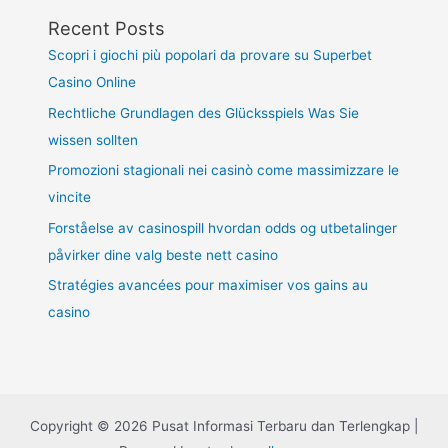
Recent Posts
Scopri i giochi più popolari da provare su Superbet
Casino Online
Rechtliche Grundlagen des Glücksspiels Was Sie
wissen sollten
Promozioni stagionali nei casinò come massimizzare le
vincite
Forståelse av casinospill hvordan odds og utbetalinger
påvirker dine valg beste nett casino
Stratégies avancées pour maximiser vos gains au
casino
Copyright © 2026 Pusat Informasi Terbaru dan Terlengkap |