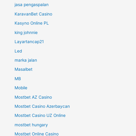
jasa pengaspalan
KaravanBet Casino
Kasyno Online PL
king johnnie
Layartancap21
Led
marka jalan
Masalbet
MB
Mobile
Mostbet AZ Casino
Mostbet Casino Azerbaycan
Mostbet Casino UZ Online
mostbet hungary
Mostbet Online Casino