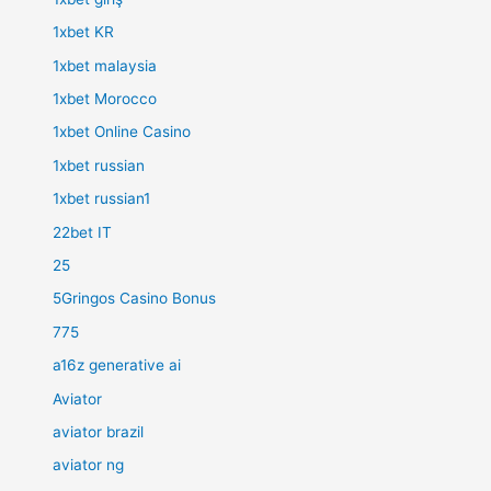
1xbet KR
1xbet malaysia
1xbet Morocco
1xbet Online Casino
1xbet russian
1xbet russian1
22bet IT
25
5Gringos Casino Bonus
775
a16z generative ai
Aviator
aviator brazil
aviator ng