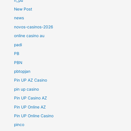
n_pu
New Post
news
novos-casinos-2026
online casino au
padi
PB
PBN
pbtopjan
Pin UP AZ Casino
pin up casino
Pin UP Casino AZ
Pin UP Online AZ
Pin UP Online Casino
pinco