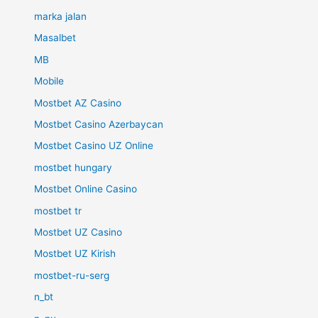
marka jalan
Masalbet
MB
Mobile
Mostbet AZ Casino
Mostbet Casino Azerbaycan
Mostbet Casino UZ Online
mostbet hungary
Mostbet Online Casino
mostbet tr
Mostbet UZ Casino
Mostbet UZ Kirish
mostbet-ru-serg
n_bt