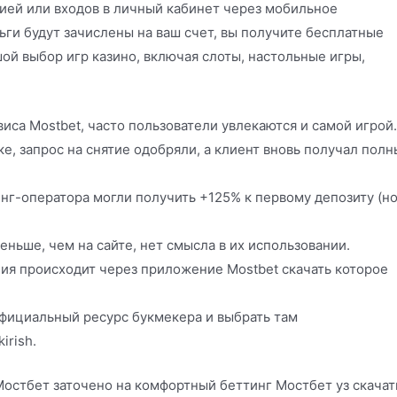
ией или входов в личный кабинет через мобильное
ьги будут зачислены на ваш счет, вы получите бесплатные
ой выбор игр казино, включая слоты, настольные игры,
иса Mostbet, часто пользователи увлекаются и самой игрой
ке, запрос на снятие одобряли, а клиент вновь получал пол
нг-оператора могли получить +125% к первому депозиту (но
еньше, чем на сайте, нет смысла в их использовании.
ия происходит через приложение Mostbet скачать которое
официальный ресурс букмекера и выбрать там
irish.
стбет заточено на комфортный беттинг Мостбет уз скачат