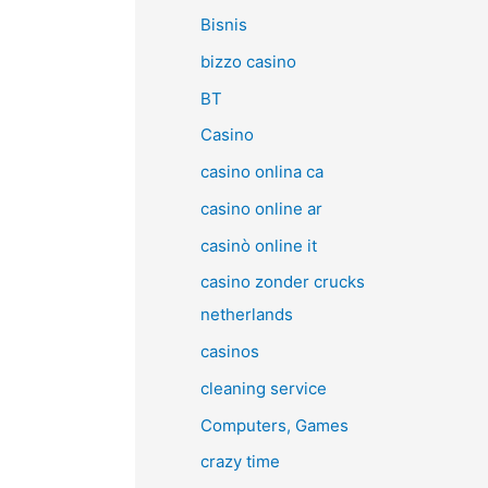
Bisnis
bizzo casino
BT
Casino
casino onlina ca
casino online ar
casinò online it
casino zonder crucks
netherlands
casinos
cleaning service
Computers, Games
crazy time