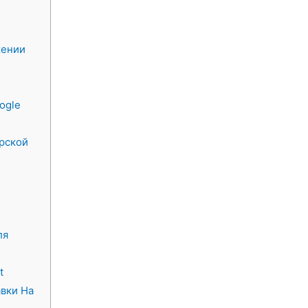
жении
ogle
рской
ля
t
вки На