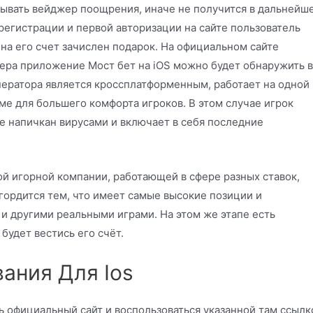
рывать вейджер поощрения, иначе не получится в дальнейш
 регистрации и первой авторизации на сайте пользователь
 на его счет зачислен подарок. На официальном сайте
ера приложение Мост бет на iOS можно будет обнаружить 
ператора является кроссплатформенным, работает на одной
ме для большего комфорта игроков. В этом случае игрок
не напичкан вирусами и включает в себя последние
й игорной компании, работающей в сфере разных ставок,
 гордится тем, что имеет самые высокие позиции и
и другими реальными играми. На этом же этапе есть
будет вестись его счёт.
ания Для Ios
 официальный сайт и воспользоваться указанной там ссылк