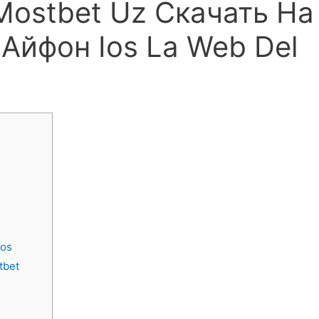
ostbet Uz Скачать На
Айфон Ios La Web Del
Ios
tbet