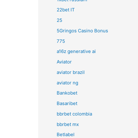
22bet IT
25
5Gringos Casino Bonus
775
a16z generative ai
Aviator
aviator brazil
aviator ng
Bankobet
Basaribet
bbrbet colombia
bbrbet mx
Betlabel