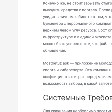
Конечно же, не стоит забывать отыг
выводить средства с портала. После
увидит в личном кабинете о том, что
букмекера с персонального компьют
верхнем левом углу ресурса. Софт о
инфраструктуре и в единой экосисте
может быть уверен в том, что файл 
обновления.
Mostbetuz apk — приложение молодо
спорта и киберспорта. Эта компания
коэффициенты в играх перед матчем 
возможность выбора, в какой валюте 
Системные Требов
Для скачивания необходимо посетить