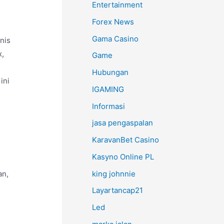
Entertainment
Forex News
Gama Casino
nis
x,
Game
Hubungan
ini
IGAMING
Informasi
jasa pengaspalan
KaravanBet Casino
Kasyno Online PL
king johnnie
an,
Layartancap21
Led