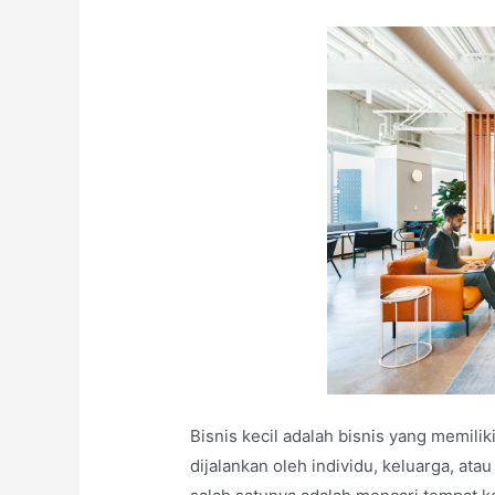
Bisnis kecil adalah bisnis yang memilik
dijalankan oleh individu, keluarga, ata