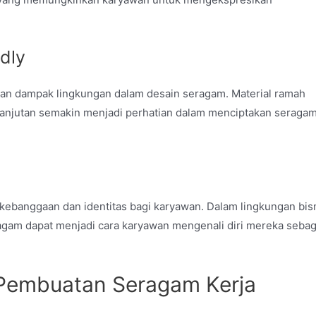
dly
 dampak lingkungan dalam desain seragam. Material ramah
elanjutan semakin menjadi perhatian dalam menciptakan seraga
kebanggaan dan identitas bagi karyawan. Dalam lingkungan bis
eragam dapat menjadi cara karyawan mengenali diri mereka sebag
 Pembuatan Seragam Kerja