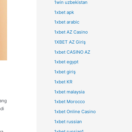
1win uzbekistan
1xbet apk
1xbet arabic
1xbet AZ Casino
1XBET AZ Giriş
1xbet CASINO AZ
1xbet egypt
1xbet giriş
1xbet KR
1xbet malaysia
yang
1xbet Morocco
di
1xbet Online Casino
1xbet russian
1xbet russian1
ya