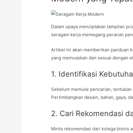
Dalam upaya menciptakan tampilan prof
seragam kerja memegang peranan pent
Artikel ini akan memberikan panduan bi
yang memuaskan dan sesuai dengan ek
1. Identifikasi Kebutuh
Sebelum memulai pencarian, tentukan 
Pertimbangkan desain, bahan, gaya, d
2. Cari Rekomendasi d
Minta rekomendasi dari kolega bisnis