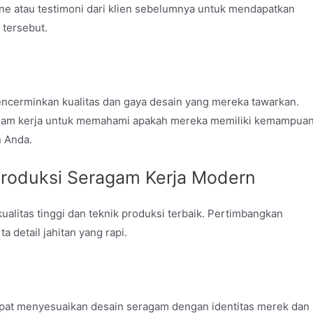
line atau testimoni dari klien sebelumnya untuk mendapatkan
 tersebut.
mencerminkan kualitas dan gaya desain yang mereka tawarkan.
ragam kerja untuk memahami apakah mereka memiliki kemampua
n Anda.
 Produksi Seragam Kerja Modern
alitas tinggi dan teknik produksi terbaik. Pertimbangkan
 detail jahitan yang rapi.
dapat menyesuaikan desain seragam dengan identitas merek dan