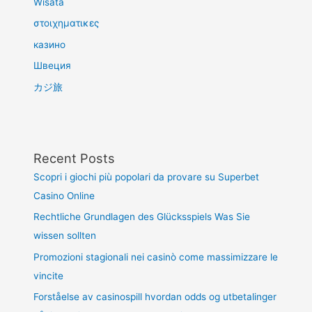
Wisata
στοιχηματικες
казино
Швеция
カジ旅
Recent Posts
Scopri i giochi più popolari da provare su Superbet
Casino Online
Rechtliche Grundlagen des Glücksspiels Was Sie
wissen sollten
Promozioni stagionali nei casinò come massimizzare le
vincite
Forståelse av casinospill hvordan odds og utbetalinger