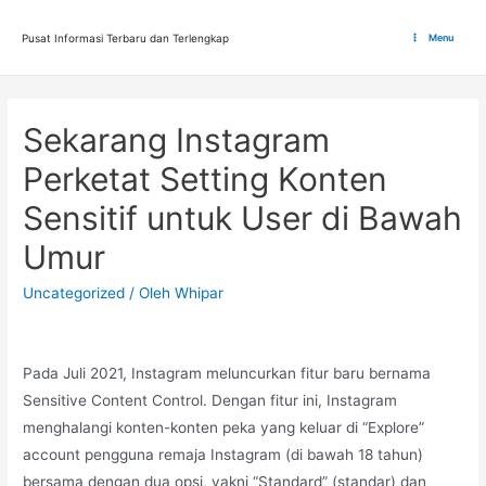
Lewati
ke
Pusat Informasi Terbaru dan Terlengkap
Menu
Main
konten
Menu
Sekarang Instagram
Perketat Setting Konten
Sensitif untuk User di Bawah
Umur
Uncategorized
/ Oleh
Whipar
Pada Juli 2021, Instagram meluncurkan fitur baru bernama
Sensitive Content Control. Dengan fitur ini, Instagram
menghalangi konten-konten peka yang keluar di “Explore”
account pengguna remaja Instagram (di bawah 18 tahun)
bersama dengan dua opsi, yakni “Standard” (standar) dan