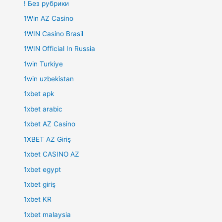
! Без рубрики
1Win AZ Casino
1WIN Casino Brasil
1WIN Official In Russia
1win Turkiye
1win uzbekistan
1xbet apk
1xbet arabic
1xbet AZ Casino
1XBET AZ Giriş
1xbet CASINO AZ
1xbet egypt
1xbet giriş
1xbet KR
1xbet malaysia