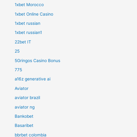
1xbet Morocco
1xbet Online Casino
1xbet russian
1xbet russian1
22bet IT
25
5Gringos Casino Bonus
775
a16z generative ai
Aviator
aviator brazil
aviator ng
Bankobet
Basaribet
bbrbet colombia