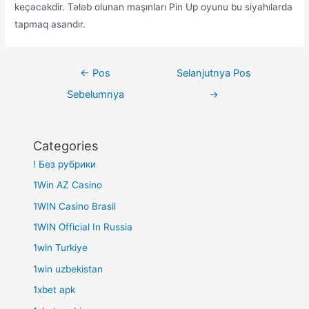
keçəcəkdir. Tələb olunan maşınları Pin Up oyunu bu siyahılarda
tapmaq asandır.
Navigasi
←
Pos
Selanjutnya Pos
pos
Sebelumnya
→
Categories
! Без рубрики
1Win AZ Casino
1WIN Casino Brasil
1WIN Official In Russia
1win Turkiye
1win uzbekistan
1xbet apk