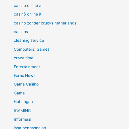
casino online ar
casinò online it
casino zonder crucks netherlands
casinos
cleaning service
Computers, Games
crazy time
Entertainment
Forex News
Gama Casino
Game
Hubungan
IGAMING
Informasi
jasa pengaspalan