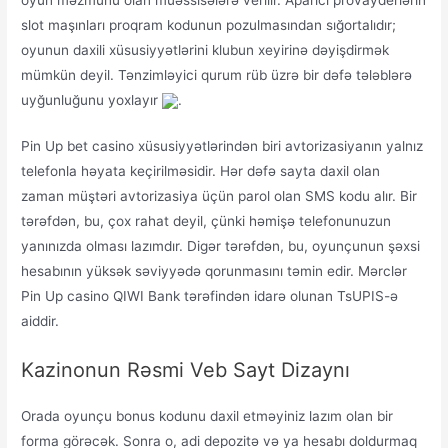
slot maşınları proqram kodunun pozulmasından sığortalıdır;
oyunun daxili xüsusiyyətlərini klubun xeyirinə dəyişdirmək
mümkün deyil. Tənzimləyici qurum rüb üzrə bir dəfə tələblərə
uyğunluğunu yoxlayır
.
Pin Up bet casino xüsusiyyətlərindən biri avtorizasiyanın yalnız
telefonla həyata keçirilməsidir. Hər dəfə sayta daxil olan
zaman müştəri avtorizasiya üçün parol olan SMS kodu alır. Bir
tərəfdən, bu, çox rahat deyil, çünki həmişə telefonunuzun
yanınızda olması lazımdır. Digər tərəfdən, bu, oyunçunun şəxsi
hesabının yüksək səviyyədə qorunmasını təmin edir. Mərclər
Pin Up casino QIWI Bank tərəfindən idarə olunan TsUPIS-ə
aiddir.
Kazinonun Rəsmi Veb Sayt Dizaynı
Orada oyunçu bonus kodunu daxil etməyiniz lazım olan bir
forma görəcək. Sonra o, adi depozitə və ya hesabı doldurmaq