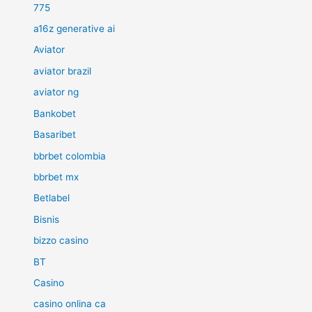
775
a16z generative ai
Aviator
aviator brazil
aviator ng
Bankobet
Basaribet
bbrbet colombia
bbrbet mx
Betlabel
Bisnis
bizzo casino
BT
Casino
casino onlina ca