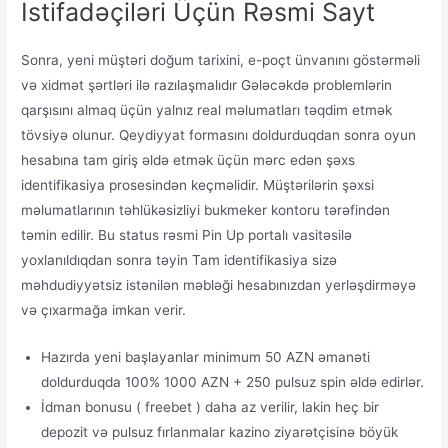
Istifadəçiləri Üçün Rəsmi Sayt
Sonra, yeni müştəri doğum tarixini, e-poçt ünvanını göstərməli
və xidmət şərtləri ilə razılaşmalıdır Gələcəkdə problemlərin
qarşısını almaq üçün yalnız real məlumatları təqdim etmək
tövsiyə olunur. Qeydiyyat formasını doldurduqdan sonra oyun
hesabına tam giriş əldə etmək üçün mərc edən şəxs
identifikasiya prosesindən keçməlidir. Müştərilərin şəxsi
məlumatlarının təhlükəsizliyi bukmeker kontoru tərəfindən
təmin edilir. Bu status rəsmi Pin Up portalı vasitəsilə
yoxlanıldıqdan sonra təyin Tam identifikasiya sizə
məhdudiyyətsiz istənilən məbləği hesabınızdan yerləşdirməyə
və çıxarmağa imkan verir.
Hazırda yeni başlayanlar minimum 50 AZN əmanəti
doldurduqda 100% 1000 AZN + 250 pulsuz spin əldə edirlər.
İdman bonusu ( freebet ) daha az verilir, lakin heç bir
depozit və pulsuz fırlanmalar kazino ziyarətçisinə böyük