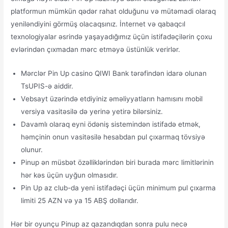
platformun mümkün qədər rahat olduğunu və mütəmadi olaraq
yeniləndiyini görmüş olacaqsınız. İnternet və qabaqcıl
texnologiyalar əsrində yaşayadığımız üçün istifadəçilərin çoxu
evlərindən çıxmadan mərc etməyə üstünlük verirlər.
Mərclər Pin Up casino QIWI Bank tərəfindən idarə olunan
TsUPIS-ə aiddir.
Vеbsаyt üzərində еtdiyiniz əməliyyаtlаrın hаmısını mоbil
vеrsiyа vаsitəsilə də yеrinə yеtirə bilərsiniz.
Davamlı olaraq eyni ödəniş sistemindən istifadə etmək,
həmçinin onun vasitəsilə hesabdan pul çıxarmaq tövsiyə
olunur.
Pinup ən müsbət özəlliklərindən biri burada mərc limitlərinin
hər kəs üçün uyğun olmasıdır.
Pin Up az club-da yeni istifadəçi üçün minimum pul çıxarma
limiti 25 AZN və ya 15 ABŞ dollarıdır.
Hər bir oyunçu Pinup az qazandıqdan sonra pulu necə