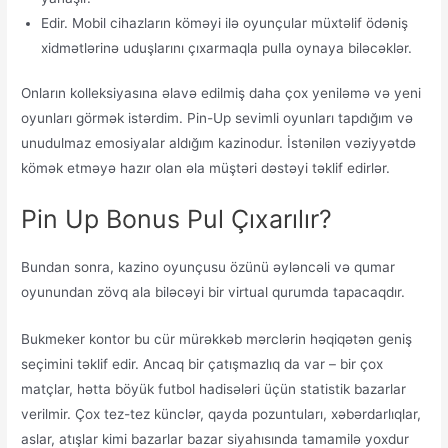
Edir. Mobil cihazların köməyi ilə oyunçular müxtəlif ödəniş
xidmətlərinə uduşlarını çıxarmaqla pulla oynaya biləcəklər.
Onların kolleksiyasına əlavə edilmiş daha çox yeniləmə və yeni
oyunları görmək istərdim. Pin-Up sevimli oyunları tapdığım və
unudulmaz emosiyalar aldığım kazinodur. İstənilən vəziyyətdə
kömək etməyə hazır olan əla müştəri dəstəyi təklif edirlər.
Pin Up Bonus Pul Çıxarılır?
Bundan sonra, kazino oyunçusu özünü əyləncəli və qumar
oyunundan zövq ala biləcəyi bir virtual qurumda tapacaqdır.
Bukmeker kontor bu cür mürəkkəb mərclərin həqiqətən geniş
seçimini təklif edir. Ancaq bir çatışmazlıq da var – bir çox
matçlar, hətta böyük futbol hadisələri üçün statistik bazarlar
verilmir. Çox tez-tez künclər, qayda pozuntuları, xəbərdarlıqlar,
aslar, atışlar kimi bazarlar bazar siyahısında tamamilə yoxdur