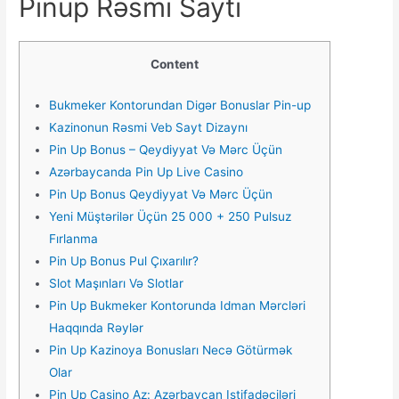
Pinup Rəsmi Saytı
Content
Bukmeker Kontorundan Digər Bonuslar Pin-up
Kazinonun Rəsmi Veb Sayt Dizaynı
Pin Up Bonus – Qeydiyyat Və Mərc Üçün
Azərbaycanda Pin Up Live Casino
Pin Up Bonus Qeydiyyat Və Mərc Üçün
Yeni Müştərilər Üçün 25 000 + 250 Pulsuz
Fırlanma
Pin Up Bonus Pul Çıxarılır?
Slot Maşınları Və Slotlar
Pin Up Bukmeker Kontorunda Idman Mərcləri
Haqqında Rəylər
Pin Up Kazinoya Bonusları Necə Götürmək
Olar
Pin Up Casino Az: Azərbaycan Istifadəçiləri