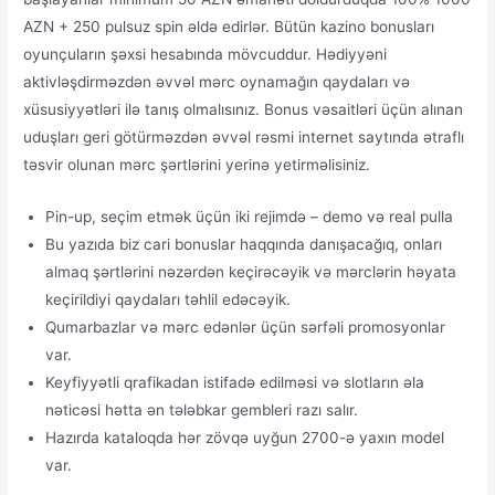
AZN + 250 pulsuz spin əldə edirlər. Bütün kazino bonusları
oyunçuların şəxsi hesabında mövcuddur. Hədiyyəni
aktivləşdirməzdən əvvəl mərc oynamağın qaydaları və
xüsusiyyətləri ilə tanış olmalısınız. Bonus vəsaitləri üçün alınan
uduşları geri götürməzdən əvvəl rəsmi internet saytında ətraflı
təsvir olunan mərc şərtlərini yerinə yetirməlisiniz.
Pin-up, seçim etmək üçün iki rejimdə – demo və real pulla
Bu yazıda biz cari bonuslar haqqında danışacağıq, onları
almaq şərtlərini nəzərdən keçirəcəyik və mərclərin həyata
keçirildiyi qaydaları təhlil edəcəyik.
Qumarbazlar və mərc edənlər üçün sərfəli promosyonlar
var.
Keyfiyyətli qrafikadan istifadə edilməsi və slotların əla
nəticəsi hətta ən tələbkar gembleri razı salır.
Hazırda kataloqda hər zövqə uyğun 2700-ə yaxın model
var.