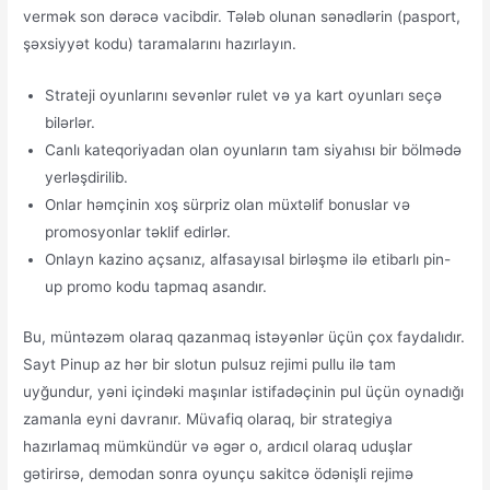
vermək son dərəcə vacibdir. Tələb olunan sənədlərin (pasport,
şəxsiyyət kodu) taramalarını hazırlayın.
Strateji oyunlarını sevənlər rulet və ya kart oyunları seçə
bilərlər.
Canlı kateqoriyadan olan oyunların tam siyahısı bir bölmədə
yerləşdirilib.
Onlar həmçinin xoş sürpriz olan müxtəlif bonuslar və
promosyonlar təklif edirlər.
Onlayn kazino açsanız, alfasayısal birləşmə ilə etibarlı pin-
up promo kodu tapmaq asandır.
Bu, müntəzəm olaraq qazanmaq istəyənlər üçün çox faydalıdır.
Sayt Pinup az hər bir slotun pulsuz rejimi pullu ilə tam
uyğundur, yəni içindəki maşınlar istifadəçinin pul üçün oynadığı
zamanla eyni davranır. Müvafiq olaraq, bir strategiya
hazırlamaq mümkündür və əgər o, ardıcıl olaraq uduşlar
gətirirsə, demodan sonra oyunçu sakitcə ödənişli rejimə