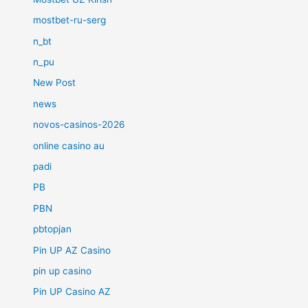
mostbet-ru-serg
n_bt
n_pu
New Post
news
novos-casinos-2026
online casino au
padi
PB
PBN
pbtopjan
Pin UP AZ Casino
pin up casino
Pin UP Casino AZ