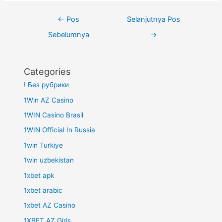
Navigasi
←
Pos
Selanjutnya Pos
pos
Sebelumnya
→
Categories
! Без рубрики
1Win AZ Casino
1WIN Casino Brasil
1WIN Official In Russia
1win Turkiye
1win uzbekistan
1xbet apk
1xbet arabic
1xbet AZ Casino
1XBET AZ Giriş