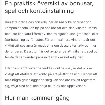
En praktisk översikt av bonusar,
spel och kontoinställning
Roulette online casinon erbjuder en rad olika bonusar och
kampanjer som kan hjälpa spelare att öka sina vinster. Dessa
bonusar kan vara i form av insättningsbonusar, gratisspel eller
återbetalning av förluster. För att maximera vinsterna är det
viktigt att spelarna är medvetna om dessa alternativ och hur
de fungerar. Dessutom är det avgörande att välja rätt spel och
förstå det användargränssnitt som casinot erbjuder.
I denna snabbt växande värld av online spel, är det också
viktigt att etablera ett konto på ett pålitligt casino. Genom att
följa några grundläggande steg kan spelare enkelt registrera
sig, välja sina spel och börja njuta av spelupplevelsen.
Hur man kommer igång