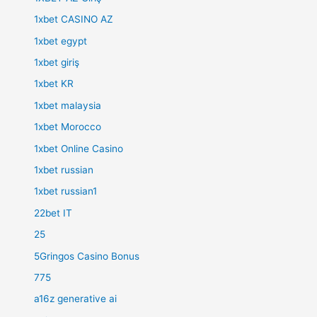
1xbet CASINO AZ
1xbet egypt
1xbet giriş
1xbet KR
1xbet malaysia
1xbet Morocco
1xbet Online Casino
1xbet russian
1xbet russian1
22bet IT
25
5Gringos Casino Bonus
775
a16z generative ai