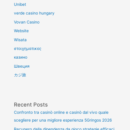
Unibet
verde casino hungary
Vovan Casino
Website
Wisata
στοιχηματικες
казино
Швеция
カジ旅
Recent Posts
Confronto tra casinò online e casinò dal vivo quale
scegliere per una migliore esperienza 5Gringos 2026
Recupero dalla dipendenza da gioco strategie efficaci