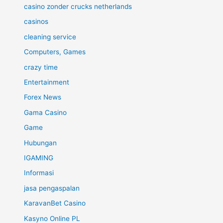
casino zonder crucks netherlands
casinos
cleaning service
Computers, Games
crazy time
Entertainment
Forex News
Gama Casino
Game
Hubungan
IGAMING
Informasi
jasa pengaspalan
KaravanBet Casino
Kasyno Online PL