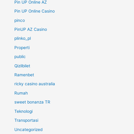
Pin UP Online AZ
Pin UP Online Casino
pinco
PinUP AZ Casino
plinko_pl
Properti
public
Qizilbilet
Ramenbet
ricky casino australia
Rumah
sweet bonanza TR
Teknologi
Transportasi
Uncategorized