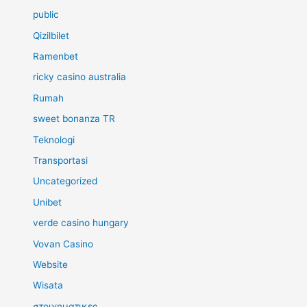
public
Qizilbilet
Ramenbet
ricky casino australia
Rumah
sweet bonanza TR
Teknologi
Transportasi
Uncategorized
Unibet
verde casino hungary
Vovan Casino
Website
Wisata
στοιχηματικες