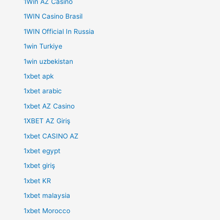
1Win AZ Casino
1WIN Casino Brasil
1WIN Official In Russia
1win Turkiye
1win uzbekistan
1xbet apk
1xbet arabic
1xbet AZ Casino
1XBET AZ Giriş
1xbet CASINO AZ
1xbet egypt
1xbet giriş
1xbet KR
1xbet malaysia
1xbet Morocco