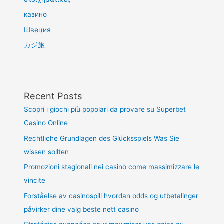
казино
Швеция
カジ旅
Recent Posts
Scopri i giochi più popolari da provare su Superbet
Casino Online
Rechtliche Grundlagen des Glücksspiels Was Sie
wissen sollten
Promozioni stagionali nei casinò come massimizzare le
vincite
Forståelse av casinospill hvordan odds og utbetalinger
påvirker dine valg beste nett casino