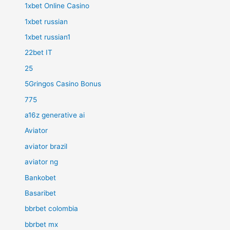
1xbet Online Casino
1xbet russian
1xbet russian1
22bet IT
25
5Gringos Casino Bonus
775
a16z generative ai
Aviator
aviator brazil
aviator ng
Bankobet
Basaribet
bbrbet colombia
bbrbet mx