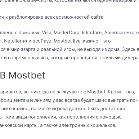
играть в онлайн-слоты, которые являются одним из видов и
люч к разблокировке всех возможностей сайта.
ено с помощью Visa, MasterCard, Istitutore, American Expre
, Neteller или ecoPayz. Mostbet live-казино – это
я в мир азарта и реальной игры, не выходя из дома. Здесь 
х и современных игр, которые проводятся с живыми дилера
В Mostbet
риантов, вы никогда не заскучаете с Mostbet. Кроме того,
фициентам и линиям у вас всегда будет шанс выиграть по-
 сайте казино, на счёте игрока должно быть достаточно
ны ткие виды пополнения, как пополнения с помощью
анковской карты, а также электронных кошельков.