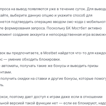
апроса на вывод появляются уже в течение суток. Для вывод
сайте, выберите данную опцию и укажите способ для
танется подтвердить операцию вводом смс-кода с мобильног
ле формирования запроса. Поскольку БК Мостбет активно
момент создание аккаунта и непосредственная игра возмож
авок вы предпочитаете, в Mostbet найдется что-то для каждо
юс — умение обходить блокировки.
 автоматы, получать такие же бонусы и выводить призы
нтами.
получить скидки на ставки и другие бонусы, которые помог
ль.
кси, поэтому дает доступ к играм даже если в отношении
ьной версией такой функции нет — если ее блокируют, над