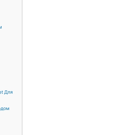
м
et Для
одом