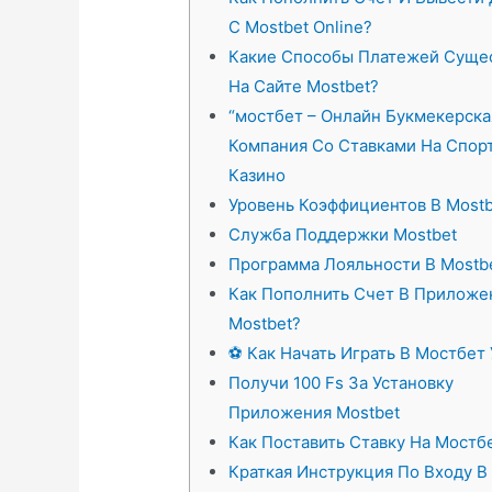
С Mostbet Online?
Какие Способы Платежей Суще
На Сайте Mostbet?
“мостбет – Онлайн Букмекерска
Компания Со Ставками На Спор
Казино
Уровень Коэффициентов В Mostb
Служба Поддержки Mostbet
Программа Лояльности В Mostb
Как Пополнить Счет В Приложе
Mostbet?
⚽ Как Начать Играть В Мостбет 
Получи 100 Fs За Установку
Приложения Mostbet
Как Поставить Ставку На Мостб
Краткая Инструкция По Входу В