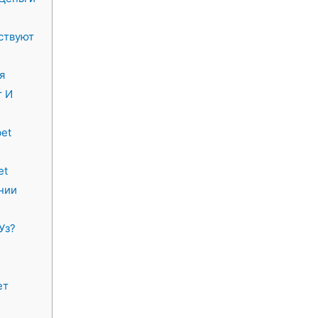
ствуют
я
т И
et
et
нии
Уз?
ет