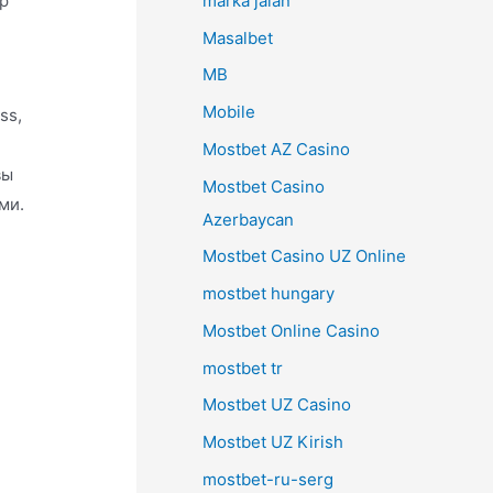
marka jalan
гр
Masalbet
MB
Mobile
ss,
Mostbet AZ Casino
вы
Mostbet Casino
ми.
Azerbaycan
Mostbet Casino UZ Online
mostbet hungary
Mostbet Online Casino
mostbet tr
Mostbet UZ Casino
Mostbet UZ Kirish
mostbet-ru-serg