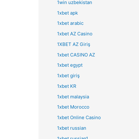
1win uzbekistan
1xbet apk
1xbet arabic
1xbet AZ Casino
1XBET AZ Giriş
1xbet CASINO AZ
1xbet egypt
1xbet giriş
1xbet KR
1xbet malaysia
1xbet Morocco
1xbet Online Casino
1xbet russian
1xbet russian1