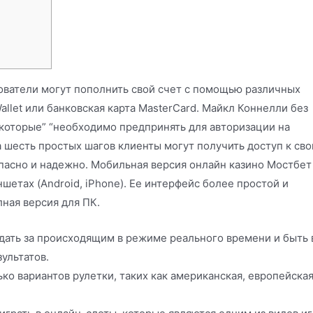
ователи могут пополнить свой счет с помощью различных
allet или банковская карта MasterCard. Майкл Коннелли без
 которые” “необходимо предпринять для авторизации на
а шесть простых шагов клиенты могут получить доступ к св
пасно и надежно. Мобильная версия онлайн казино Мостбет
шетах (Android, iPhone). Ее интерфейс более простой и
лная версия для ПК.
дать за происходящим в режиме реального времени и быть 
зультатов.
ко вариантов рулетки, таких как американская, европейская