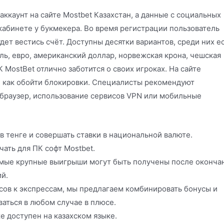
 аккаунт на сайте Mostbet Казахстан, а данные с социальных
кабинете у букмекера. Во время регистрации пользователь
дет вестись счёт. Доступны десятки вариантов, среди них е
бль, евро, американский доллар, норвежская крона, чешская
К MostBet отлично заботится о своих игроках. На сайте
, как обойти блокировки. Специалисты рекомендуют
 браузер, использование сервисов VPN или мобильные
в тенге и совершать ставки в национальной валюте.
чать для ПК софт Mostbet.
амые крупные выигрыши могут быть получены после оконча
й.
усов к экспрессам, мы предлагаем комбинировать бонусы и
ваться в любом случае в плюсе.
е доступен на казахском языке.