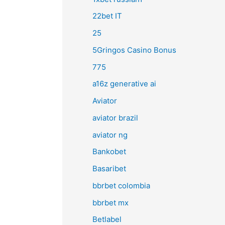
22bet IT
25
5Gringos Casino Bonus
775
a16z generative ai
Aviator
aviator brazil
aviator ng
Bankobet
Basaribet
bbrbet colombia
bbrbet mx
Betlabel