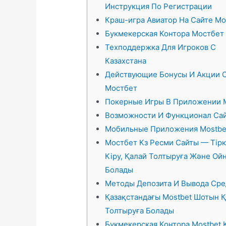
Инструкция По Регистрации
Краш-игра Авиатор На Сайте М
Букмекерская Контора Мостбет
Техподдержка Для Игроков С
Казахстана
Действующие Бонусы И Акции 
Мостбет
Покерные Игры В Приложении 
Возможности И Функционал Са
Мобильные Приложения Mostbe
Мостбет Кз Ресми Сайты — Тірк
Кіру, Қалай Толтыруға Және Ой
Болады
Методы Депозита И Вывода Сре
Қазақстандағы Mostbet Шотын 
Толтыруға Болады
Букмекерская Контора Mostbet 