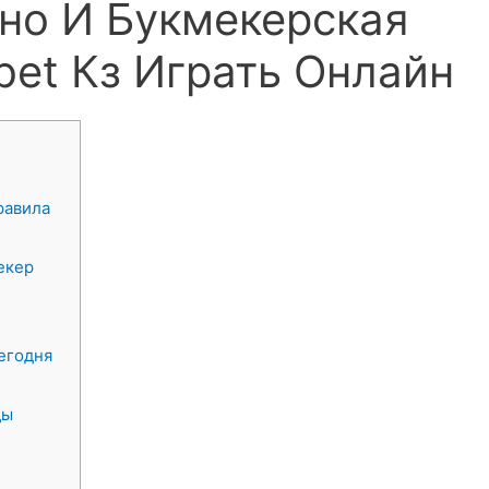
но И Букмекерская
bet Кз Играть Онлайн
равила
екер
Сегодня
ды