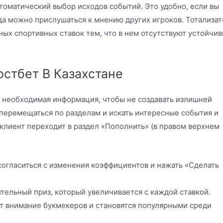
томатический выбор исходов событий. Это удобно, если вы
гда можно прислушаться к мнению других игроков. Тотализа
чных спортивных ставок тем, что в нем отсутствуют устойчи
стбет В Казахстане
о необходимая информация, чтобы не создавать излишней
 перемещаться по разделам и искать интересные события и
клиент переходит в раздел «Пополнить» (в правом верхнем
 согласиться с изменения коэффициентов и нажать «Сделать
ельный приз, который увеличивается с каждой ставкой.
т внимание букмекеров и становятся популярными среди