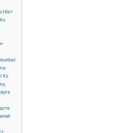
остбет
 Кз
От
Mostbet
йта
t Kz
еу,
науға
дств
Қалай
Kz