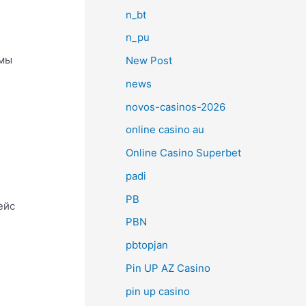
n_bt
n_pu
 мы
New Post
news
novos-casinos-2026
online casino au
Online Casino Superbet
padi
PB
ейс
PBN
pbtopjan
Pin UP AZ Casino
pin up casino