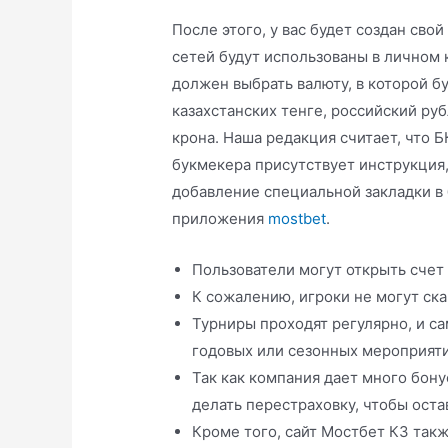
После этого, у вас будет создан свой
сетей будут использованы в личном 
должен выбрать валюту, в которой бу
казахстанских тенге, российский ру
крона. Наша редакция считает, что Б
букмекера присутствует инструкция
добавление специальной закладки в
приложения
mostbet
.
Пользователи могут открыть счет 
К сожалению, игроки не могут ска
Турниры проходят регулярно, и с
годовых или сезонных мероприяти
Так как компания дает много бон
делать перестраховку, чтобы оста
Кроме того, сайт Мостбет КЗ такж