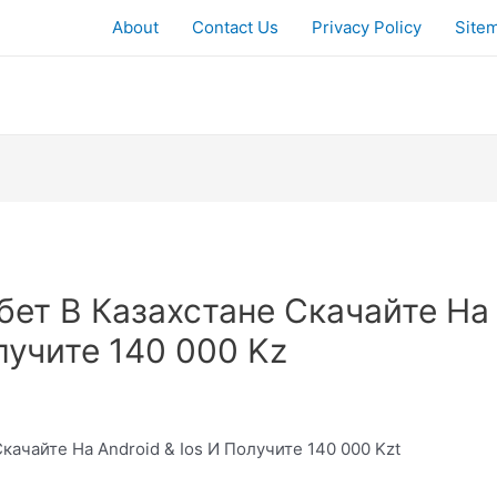
About
Contact Us
Privacy Policy
Site
ет В Казахстане Скачайте На
лучите 140 000 Kz
ачайте На Android & Ios И Получите 140 000 Kzt