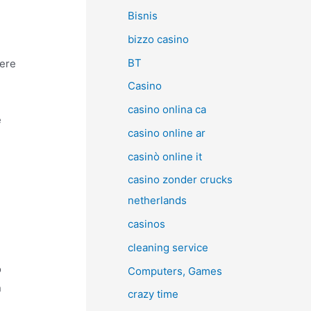
Bisnis
bizzo casino
BT
gere
Casino
casino onlina ca
e
casino online ar
casinò online it
casino zonder crucks
netherlands
casinos
cleaning service
o
Computers, Games
n
crazy time