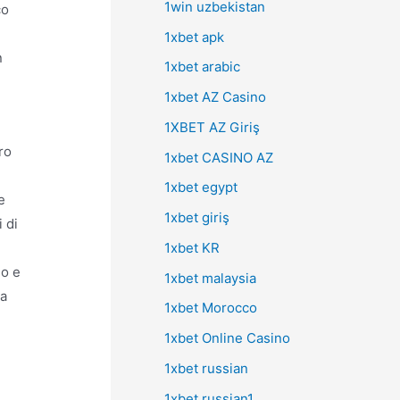
1win uzbekistan
co
1xbet apk
n
1xbet arabic
1xbet AZ Casino
1XBET AZ Giriş
ro
1xbet CASINO AZ
1xbet egypt
e
1xbet giriş
 di
1xbet KR
no e
1xbet malaysia
ra
1xbet Morocco
1xbet Online Casino
1xbet russian
1xbet russian1