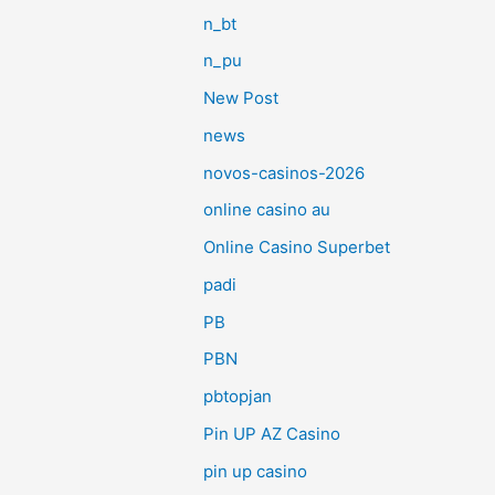
n_bt
n_pu
New Post
news
novos-casinos-2026
online casino au
Online Casino Superbet
padi
PB
PBN
pbtopjan
Pin UP AZ Casino
pin up casino