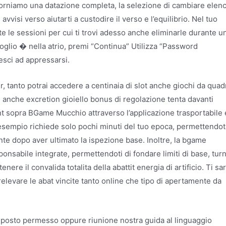
 forniamo una datazione completa, la selezione di cambiare elen
avvisi verso aiutarti a custodire il verso e l’equilibrio. Nel tuo
te le sessioni per cui ti trovi adesso anche eliminarle durante u
oglio � nella atrio, premi “Continua” Utilizza “Password
iesci ad appressarsi.
r, tanto potrai accedere a centinaia di slot anche giochi da quad
 anche excretion gioiello bonus di regolazione tenta davanti
t sopra BGame Mucchio attraverso l’applicazione trasportabile 
esempio richiede solo pochi minuti del tuo epoca, permettendoti
nte dopo aver ultimato la ispezione base. Inoltre, la bgame
ponsabile integrate, permettendoti di fondare limiti di base, tur
ere il convalida totalita della abattit energia di artificio. Ti sa
relevare le abat vincite tanto online che tipo di apertamente da
 il posto permesso oppure riunione nostra guida al linguaggio