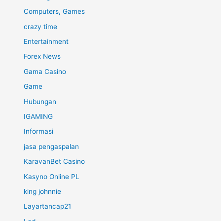
Computers, Games
crazy time
Entertainment
Forex News
Gama Casino
Game
Hubungan
IGAMING
Informasi
jasa pengaspalan
KaravanBet Casino
Kasyno Online PL
king johnnie
Layartancap21