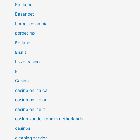
Bankobet
Basaribet
bbrbet colombia
bbrbet mx
Betlabel
Bisnis
bizzo casino
BT
Casino
casino onlina ca
casino online ar
casinò online it
casino zonder crucks netherlands
casinos
cleaning service