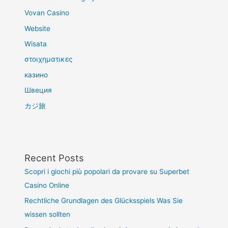
Vovan Casino
Website
Wisata
στοιχηματικες
казино
Швеция
カジ旅
Recent Posts
Scopri i giochi più popolari da provare su Superbet
Casino Online
Rechtliche Grundlagen des Glücksspiels Was Sie
wissen sollten