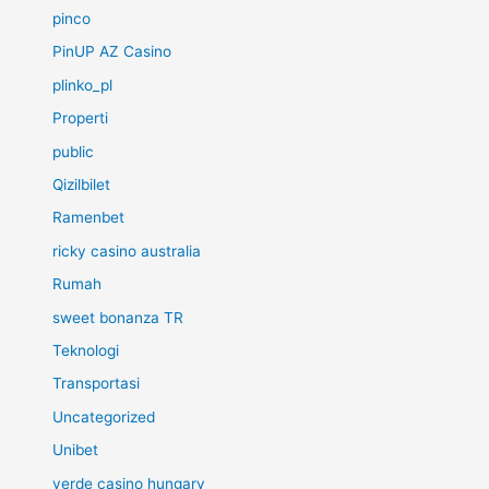
pinco
PinUP AZ Casino
plinko_pl
Properti
public
Qizilbilet
Ramenbet
ricky casino australia
Rumah
sweet bonanza TR
Teknologi
Transportasi
Uncategorized
Unibet
verde casino hungary