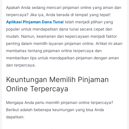
Apakah Anda sedang mencari pinjaman online yang aman dan
terpercaya? Jika iya, Anda berada di tempat yang tepat!
Aplikasi Pinjaman Dana Tunai
telah menjadi pilihan yang
populer untuk mendapatkan dana tunai secara cepat dan
mudah. Namun, keamanan dan kepercayaan menjadi faktor
penting dalam memilih layanan pinjaman online. Artikel ini akan
membahas tentang pinjaman online terpercaya dan
memberikan tips untuk mendapatkan pinjaman dengan aman
dan terpercaya.
Keuntungan Memilih Pinjaman
Online Terpercaya
Mengapa Anda perlu memilih pinjaman online terpercaya?
Berikut adalah beberapa keuntungan yang bisa Anda
dapatkan: