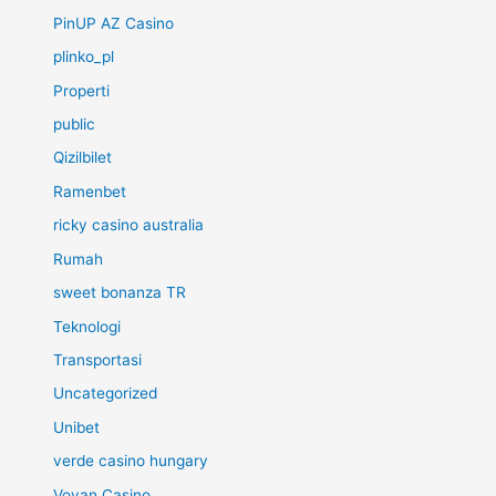
PinUP AZ Casino
plinko_pl
Properti
public
Qizilbilet
Ramenbet
ricky casino australia
Rumah
sweet bonanza TR
Teknologi
Transportasi
Uncategorized
Unibet
verde casino hungary
Vovan Casino