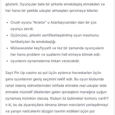
göstərir. Oyunçular belə bir şirkətlə əməkdaşlıq etməkdən və
hər hansı bir şəkildə uduşlar almaqdan qorxmaya bilərlər.
Crush oyunu “Aviator” u Azərbaycandan olan bir çox
oyunçu sevdi.
Üçüncüsü, şirkətin sertifikatlaşdırılmış oyun məzmunu
tərtibatçıları ilə əməkdaşlığı.
Mütəxəssislər keyfiyyətli və tez bir zamanda oyunçuların
hər hansı problem və suallarını həll etməyə kömək edir.
oyunlarını oynamalarına imkan verəcəkdir.
Sayt Pin Up casino az pul üçün əyləncə həvəskarları üçün
şans oyunlarının geniş seçimini təklif edir. Bu oyun klubunda
rahat ödəniş xidmətlərindən istifadə etməklə real uduşlar əldə
etməklə müxtəlif ölkələrdən gələn qonaqların marağına uyğun
oynamaq mümkün olacaq. Klubun öz bukmeker kontoru varifr?
n ki, bu da ziyarətçilərə idmana idman mərclərini yerləşdirməyi
və yarışın nəticələrini düzgün təxmin etdikləri üçün pul