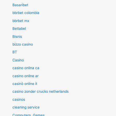
Basaribet
bbrbet colombia
bbrbet mx
Betlabel
Bisnis
bizzo casino
BT
Casino
casino onlina ca
casino online ar
casinò online it
casino zonder crucks netherlands
casinos
cleaning service
Computers, Games