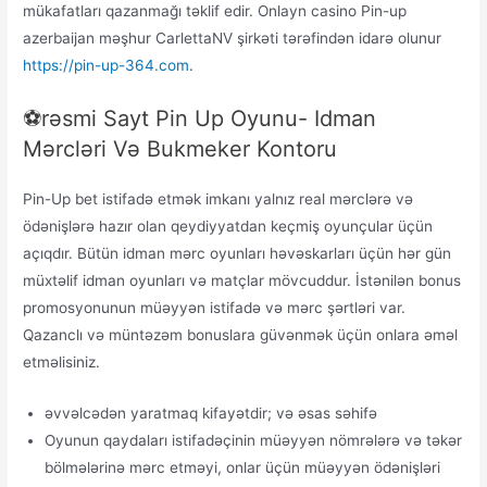
mükafatları qazanmağı təklif edir. Onlayn casino Pin-up
azerbaijan məşhur CarlettaNV şirkəti tərəfindən idarə olunur
https://pin-up-364.com
.
⚽rəsmi Sayt Pin Up Oyunu- Idman
Mərcləri Və Bukmeker Kontoru
Pin-Up bet istifadə etmək imkanı yalnız real mərclərə və
ödənişlərə hazır olan qeydiyyatdan keçmiş oyunçular üçün
açıqdır. Bütün idman mərc oyunları həvəskarları üçün hər gün
müxtəlif idman oyunları və matçlar mövcuddur. İstənilən bonus
promosyonunun müəyyən istifadə və mərc şərtləri var.
Qazanclı və müntəzəm bonuslara güvənmək üçün onlara əməl
etməlisiniz.
əvvəlcədən yaratmaq kifayətdir; və əsas səhifə
Oyunun qaydaları istifadəçinin müəyyən nömrələrə və təkər
bölmələrinə mərc etməyi, onlar üçün müəyyən ödənişləri