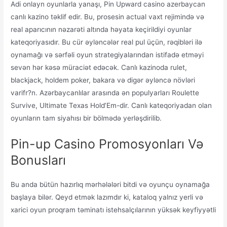
Adi onlayn oyunlarla yanaşı, Pin Upward casino azerbaycan
canlı kazino təklif edir. Bu, prosesin actual vaxt rejimində və
real aparıcının nəzarəti altında həyata keçirildiyi oyunlar
kateqoriyasıdır. Bu cür əyləncələr real pul üçün, rəqibləri ilə
oynamağı və sərfəli oyun strategiyalarından istifadə etməyi
sevən hər kəsə müraciət edəcək. Canlı kazinoda rulet,
blackjack, holdem poker, bakara və digər əyləncə növləri
varifr?n. Azərbaycanlılar arasında ən populyarları Roulette
Survive, Ultimate Texas Hold’Em-dir. Canlı kateqoriyadan olan
oyunların tam siyahısı bir bölmədə yerləşdirilib.
Pin-up Casino Promosyonları Və
Bonusları
Bu anda bütün hazırlıq mərhələləri bitdi və oyunçu oynamağa
başlaya bilər. Qeyd etmək lazımdır ki, kataloq yalnız yerli və
xarici oyun proqram təminatı istehsalçılarının yüksək keyfiyyətli