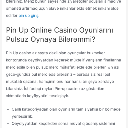
bilərsiniz. Məhz bunun sayəsində ziyarətçilər uduşları almaq və
əmanəti artırmaq üçün əlavə imkanlar əldə etmək imkanı əldə
edirlər
pin up giriş
.
Pin Up Online Casino Oyunlarını
Pulsuz Oynaya Bilərəmmi?
Pin Up casino az sayta daxil olan oyunçular bukmeker
kontorunda qeydiyyatdan keçərək müxtəlif yarışların finallarına
mərc edilə bilən pulsuz mərc mükafatı əldə edə bilərlər. Ən azı
gecə-gündüz pul mərc edə bilərsiniz – burada siz real pul
mükafatı qazana, həmçinin onu hər hansı bir şeyə xərcləyə
bilərsiniz. İstifadəçi rəyləri Pin-up casino az göstərilən
xidmətlərin keyfiyyətini təsdiqləyir.
Canlı kateqoriyadan olan oyunların tam siyahısı bir bölmədə
yerləşdirilib.
Qeydiyyatdan keçdikdən sonra müvafiq ödəniş sistemini