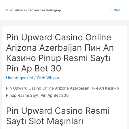
Lewati
ke
Pusat Informasi Terbaru dan Terlengkap
Menu
Main
konten
Menu
Pin Upward Casino Online
Arizona Azerbaijan Пин Ап
Казино Pinup Rəsmi Saytı
Pin Ap Bet 30
Uncategorized
/ Oleh
Whipar
Pin Upward Casino Online Arizona Azerbaijan Пин Ап Казино
Pinup Rəsmi Saytı Pin Ap Bet 306
Pin Upward Casino Rəsmi
Saytı Slot Maşınları