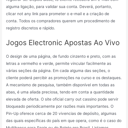
alguma ligação, para validar sua conta. Deverá, portanto,
clicar not any link para prometer o e-mail e a criação de
conta. Todos os compradores querem um procedimento de
registro discretos e rápido.
Jogos Electronic Apostas Ao Vivo
O design de uma página, de fundo cinzento e preto, com as
letras a vermelho e verde, permite vincular facilmente as
várias seções da página. Em cada alguma das seções, o
cliente poderá percibir as promoções na curso e os destaques.
A mecanismo de pesquisa, também disponível em todas as
abas, é uma aliada preciosa, tendo em conta a quantidade
elevada de oferta. O site oficial carry out cassino pode servir
bloqueado periodicamente por razões mais importantes. O
Pin-Up oferece cerca de 20 vivencias de depósito, algumas
das quais específicas do país em que opera, como é o caso do
Multibanco para Spain ou do Boleto pro Brasil. Listamos