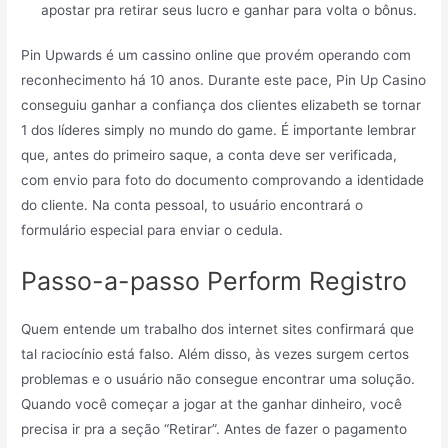
apostar pra retirar seus lucro e ganhar para volta o bônus.
Pin Upwards é um cassino online que provém operando com
reconhecimento há 10 anos. Durante este pace, Pin Up Casino
conseguiu ganhar a confiança dos clientes elizabeth se tornar
1 dos líderes simply no mundo do game. É importante lembrar
que, antes do primeiro saque, a conta deve ser verificada,
com envio para foto do documento comprovando a identidade
do cliente. Na conta pessoal, to usuário encontrará o
formulário especial para enviar o cedula.
Passo-a-passo Perform Registro
Quem entende um trabalho dos internet sites confirmará que
tal raciocínio está falso. Além disso, às vezes surgem certos
problemas e o usuário não consegue encontrar uma solução.
Quando você começar a jogar at the ganhar dinheiro, você
precisa ir pra a seção “Retirar”. Antes de fazer o pagamento