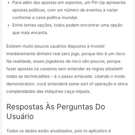
Para além das apostas em esportes, um Pin-Up apresenta
apostas políticas, com um número de eventos a variar
conforme a cena política mundial.
Entre tantas opções, todos podem encontrar uma opção
que mais encanta.
Existem muito poucos usuários dispostos a investir
imediatamente dinheiro real zero jogo, porque isto é um risco.
Na realidade, esses jogadores de risco são poucos, porque
fazer apostas na cassinos sem entender as regras elizabeth
todas as technicalities – é o passo arriscado. Usando o modo
demonstration, você entenderá some sort of operação e since
complexidades das máquinas caça-níqueis.
Respostas Às Perguntas Do
Usuário
Todos os dados estão atualizados, pois to aplicativo é