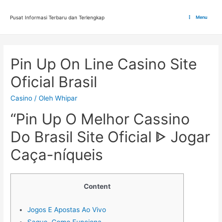
Lewati
ke
Pusat Informasi Terbaru dan Terlengkap
Menu
Main
konten
Menu
Pin Up On Line Casino Site
Oficial Brasil
Casino
/ Oleh
Whipar
“Pin Up O Melhor Cassino
Do Brasil Site Oficial ᐈ Jogar
Caça-níqueis
Content
Jogos E Apostas Ao Vivo
Saque, Como Funciona