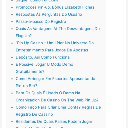
Promoções Pin-up, Bônus Elizabeth Fichas
Respostas Às Perguntas Do Usuário
Passo-a-passo Do Registro
Quais As Vantagens At The Desvantagens Do
Flag Up?
“Pin Up Casino – Um Líder No Universo Do
Entretenimento Para Jogos De Apostas
Depósito, Asi Como Funciona
É Possível Jogar U Modo Demo
Gratuitamente?
Como Arriesgar Em Esportes Apresentando
Pin-up Bet?
Para Os Quais É Usado O Demo Na
Organizacion De Casino On The Web Pin Up?
Como Faço Para Criar Uma Conta? Regras De
Registro De Cassino
Residentes De Quais Países Podem Jogar