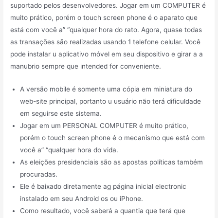
suportado pelos desenvolvedores. Jogar em um COMPUTER é
muito prático, porém o touch screen phone é o aparato que
está com você a” “qualquer hora do rato. Agora, quase todas
as transações são realizadas usando 1 telefone celular. Você
pode instalar u aplicativo móvel em seu dispositivo e girar a a
manubrio sempre que intended for conveniente.
A versão mobile é somente uma cópia em miniatura do
web-site principal, portanto u usuário não terá dificuldade
em seguirse este sistema.
Jogar em um PERSONAL COMPUTER é muito prático,
porém o touch screen phone é o mecanismo que está com
você a” “qualquer hora do vida.
As eleições presidenciais são as apostas políticas também
procuradas.
Ele é baixado diretamente ag página inicial electronic
instalado em seu Android os ou iPhone.
Como resultado, você saberá a quantia que terá que