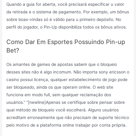
Quando a guia for aberta, você precisará especificar u valor
da retirada e o sistema de pagamento. Por exemplo, um bônus
sobre boas-vindas só é válido para u primeiro depósito. No
perfil do jogador, o Pin-Up disponibiliza todos os bônus ativos.
Como Dar Em Esportes Possuindo Pin-up
Bet?
Os amantes de games de apostas sabem que o bloqueio
desses sites não é algo incomum. Não importa sony ericsson o
casino possui licença, qualquer estabelecimento de jogo pode
ser bloqueado, ainda os que operam online. O web site
funciona em modo full, sem qualquer reclamação dos
usuários.” “[newline]Apenas se certifique sobre pensar sobre
qual método de bloqueio você escolherá. Alguns usuários
acreditam erroneamente que não precisam de suporte técnico
pelo motivo de a plataforma online trabajar por conta própria.