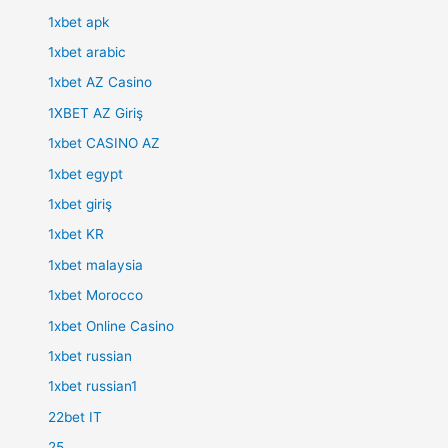
1xbet apk
1xbet arabic
1xbet AZ Casino
1XBET AZ Giriş
1xbet CASINO AZ
1xbet egypt
1xbet giriş
1xbet KR
1xbet malaysia
1xbet Morocco
1xbet Online Casino
1xbet russian
1xbet russian1
22bet IT
25