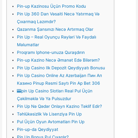
Pin-up Kazinosu Üçün Promo Kodu
Pin Up 360 Dan Vəsaiti Necə Yatırmaq Və
Çıxarmaq Lazımdır?
Qazanma Şansınızı Necə Artırmaq Olar
Pin Up – Real Oyunçu Rəyləri Və Faydalı
Məlumatlar
Proqramı Iphone-unuza Quraşdırın
Pin-up Kazino Necə Əmanət Edə Bilərəm?
Pin Up Casino Ilk Depozit Qeydiyyatı Bonusu
Pin Up Casino Online Az Azerbaijan Пин Ап
Казино Pinup Rəsmi Saytı Pin Ap Bet 306
🎰pin Up Casino Slotları Real Pul Üçün
Çəkilməklə Və Ya Pulsuzdur
Pin Up Nə Qədər Onlayn Kazino Təklif Edir?
Təhlükəsizlik Və Lisenziya Pin Up
Pul Üçün Oyun Avtomatları Pin Up
Pin-up-da Qeydiyyat
Pin Up Bonus Pul Çıxarılır?