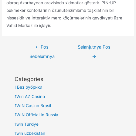
olaraq Azərbaycan ərazisində xidmətlər göstərir. PIN-UP
bukmeker kontorlarının özünütənzimləmə təşkilatının bir
hissəsidir və İnteraktiv mərc köçürmələrinin qeydiyyatı üzrə
Vahid Mərkəz ilə işləyir.
Navigasi
←
Pos
Selanjutnya Pos
pos
Sebelumnya
→
Categories
! Без рубрики
1Win AZ Casino
1WIN Casino Brasil
1WIN Official In Russia
1win Turkiye
1win uzbekistan