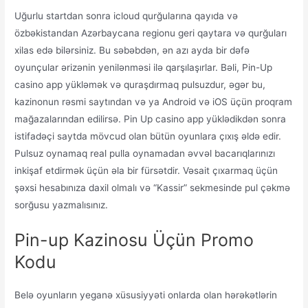
Uğurlu startdan sonra icloud qurğularına qayıda və
özbəkistandan Azərbaycana regionu geri qaytara və qurğuları
xilas edə bilərsiniz. Bu səbəbdən, ən azı ayda bir dəfə
oyunçular ərizənin yenilənməsi ilə qarşılaşırlar. Bəli, Pin-Up
casino app yükləmək və quraşdırmaq pulsuzdur, əgər bu,
kazinonun rəsmi saytından və ya Android və iOS üçün proqram
mağazalarından edilirsə. Pin Up casino app yüklədikdən sonra
istifadəçi saytda mövcud olan bütün oyunlara çıxış əldə edir.
Pulsuz oynamaq real pulla oynamadan əvvəl bacarıqlarınızı
inkişaf etdirmək üçün əla bir fürsətdir. Vəsait çıxarmaq üçün
şəxsi hesabınıza daxil olmalı və “Kassir” sekmesinde pul çəkmə
sorğusu yazmalısınız.
Pin-up Kazinosu Üçün Promo
Kodu
Belə oyunların yeganə xüsusiyyəti onlarda olan hərəkətlərin