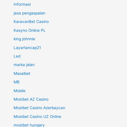
Informasi
jasa pengaspalan
KaravanBet Casino
Kasyno Online PL
king johnnie
Layartancap21
Led
marka jalan
Masalbet
MB
Mobile
Mostbet AZ Casino
Mostbet Casino Azerbaycan
Mostbet Casino UZ Online
mostbet hungary