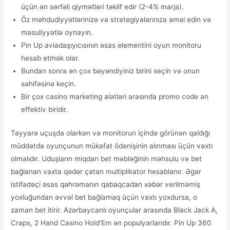
üçün ən sərfəli qiymətləri təklif edir (2-4% marja).
Öz məhdudiyyətlərinizə və strategiyalarınıza əməl edin və
məsuliyyətlə oynayın.
Pin Up aviadaşıyıcısının əsas elementini oyun monitoru
hesab etmək olar.
Bundan sonra ən çox bəyəndiyiniz birini seçin və onun
səhifəsinə keçin.
Bir çox casino marketing alətləri arasında promo code ən
effektiv biridir.
Təyyarə uçuşda olarkən və monitorun içində görünən qaldığı
müddətdə oyunçunun mükafat ödənişinin alınması üçün vaxtı
olmalıdır. Uduşların miqdarı bet məbləğinin məhsulu və bet
bağlanan vaxta qədər çatan multiplikator hesablanır. Əgər
istifadəçi əsas qəhrəmanın qabaqcadan xəbər verilməmiş
yoxluğundan əvvəl bet bağlamaq üçün vaxtı yoxdursa, o
zaman bet itirir. Azərbaycanlı oyunçular arasında Black Jack A,
Craps, 2 Hand Casino Hold’Em ən populyarlarıdır. Pin Up 360