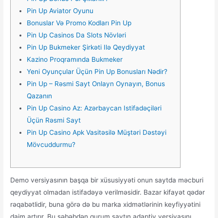
Pin Up Aviator Oyunu
Bonuslar Və Promo Kodları Pin Up
Pin Up Casinos Da Slots Növləri
Pin Up Bukmeker Şirkəti Ilə Qeydiyyat
Kazino Proqramında Bukmeker
Yeni Oyunçular Üçün Pin Up Bonusları Nədir?
Pin Up – Rəsmi Sayt Onlayn Oynayın, Bonus
Qazanın
Pin Up Casino Az: Azərbaycan Istifadəçiləri
Üçün Rəsmi Sayt
Pin Up Casino Apk Vasitəsilə Müştəri Dəstəyi
Mövcuddurmu?
Demo versiyasının başqa bir xüsusiyyəti onun saytda məcburi
qeydiyyat olmadan istifadəyə verilməsidir. Bazar kifayət qədər
rəqabətlidir, buna görə də bu marka xidmətlərinin keyfiyyətini
daim artırır. Bu səbəbdən qurum saytın adaptiv versiyasını