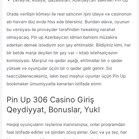
Orada verilişin köməyi ilə real satıcının işini izləyə və casinonun
ab-havanı düz evdə hiss edə bilərsiniz. Bundan əlavə, oyunun
bu versiyası ilə provayder tərəfindən tweaking narahat
olmayacaq. Pin up Azerbaycan idman bahisini müzakirə
edərkən demək istədiyim son şey ehtimaldır. Bildiyiniz kimi, hər
bir betdə marja deyilən bir şey var – kitab istehsalçısının
komissiyası. Marşrut nə qədər aşağı, ehtimallar bir o qədər
yüksək və oyunçular üçün bir o qədər gəlir gətirir. Siz
təəccüblənəcəksiniz, lakin bəzi məşhur oyunlar üçün Pin Up
bookmaker ümumiyyətlə kənarları istifadə etmir.
Pin Up 306 Casino Giriş
Qeydiyyat, Bonuslar, Yukl
Həqiqi oyunçuların rəylərinə inanırsınızsa, onlar proqramdan
fəal istifadə edirlər və işindən zövq alırlar. Gec və ya tez, hər