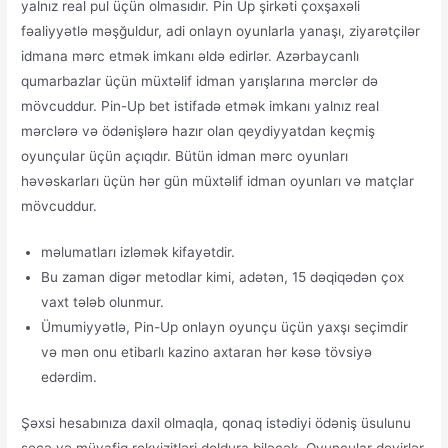
yalnız real pul üçün olmasıdır. Pin Up şirkəti çoxşaxəli
fəaliyyətlə məşğuldur, adi onlayn oyunlarla yanaşı, ziyarətçilər
idmana mərc etmək imkanı əldə edirlər. Azərbaycanlı
qumarbazlar üçün müxtəlif idman yarışlarına mərclər də
mövcuddur. Pin-Up bet istifadə etmək imkanı yalnız real
mərclərə və ödənişlərə hazır olan qeydiyyatdan keçmiş
oyunçular üçün açıqdır. Bütün idman mərc oyunları
həvəskarları üçün hər gün müxtəlif idman oyunları və matçlar
mövcuddur.
məlumatları izləmək kifayətdir.
Bu zaman digər metodlar kimi, adətən, 15 dəqiqədən çox
vaxt tələb olunmur.
Ümumiyyətlə, Pin-Up onlayn oyunçu üçün yaxşı seçimdir
və mən onu etibarlı kazino axtaran hər kəsə tövsiyə
edərdim.
Şəxsi hesabınıza daxil olmaqla, qonaq istədiyi ödəniş üsulunu
seçə və müvafiq rekvizitləri doldura biləcək. Oyunçular deyirlər