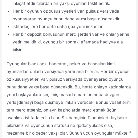
inkişaf etdiricilərdən ən yaxşı oyunları təklif edirik.
Hər bir oyunun öz xüsusiyyətləri var, pulsuz versiyada
oyanayaraq oyunçu bunu daha yaxşı başa düşəcəkdir.
istifadəçilərə hər dəfə daha çox yeni imkanlar
Hər bir depozit bonusunun mərc şərtləri var və onlar yerinə
yetirilməlidir ki, oyunçu bir sonraki a?amada hədiyyə ala
bilsin
Oyunçular blackjack, baccarat, poker və başqaları kimi
oyunlardan onlarla versiyada yararlana bilərlər. Hər bir oyunun
öz xüsusiyyətləri var, pulsuz versiyada oyanayaraq oyunçu
bunu daha yaxşı başa düşəcəkdir. Bu, hətta onlayn kazinolarda
yeni başlayanlara seçilmiş masada mərcləri necə düzgün
yerləşdirməyi başa düşməyə imkan verəcək. Bonus vəsaitlərini
tam mərc etsəniz, onlayn kazinolarda mərc etmək üçün
asanlıqla istifadə edilə bilər. Siz həmçinin Pincoinləri dəyişdirə
bilərsiniz və oyunçunun statusu nə qədər yüksək olsa,
məzənnə bir o qədər yaxşı olar. Bunun üçün oyunçular müxtəlif