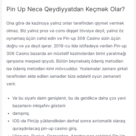
Pin Up Necə Qeydiyyatdan Keçmək Olar?
Ona görə də kazinoya yalnız onlar tərəfindən qiymət vermək
olmaz. Biz yalnız pros və cons diqqət tövsiyə deyil, yalnız öz
oynamaq üçün cəhd edin və Pin-up 306 Casino sizin üçün
doğru və ya deyil qərar. 2019-cu ildə istifadəyə verilən Pin-up
306 Casino bazarda ən müxtəlif kazinolardan birini yaratmağı
qarşısına məqsəd qoyub. Bütün beynəlxalq ödəniş metodları
isə ödəniş metodları kimi mövcuddur. Yoxlamalar zamanı şirkət
tərəfindən əldə edilən sənədlər bizə ədalətli oyun zəmanəti
verir.
Və bu siyahı daim genişlənir, bu da getdikcə daha çox yeni
bazarların inkişafını göstərir.
danışırıq.
IOS-da PinUp yükləndikdən dərhal sonra avtomatik olaraq
quraşdırılacaq pin-up casino giriş.
Ukrayna, Rusiya, Qazaxıstan, Azərbaycan sakinləri Pin Up