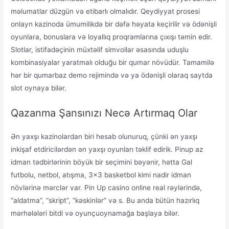
məlumatlar düzgün və etibarlı olmalıdır. Qeydiyyat prosesi
onlayn kazinoda ümumilikdə bir dəfə həyata keçirilir və ödənişli
oyunlara, bonuslara və loyallıq proqramlarına çıxışı təmin edir.
Slotlar, istifadəçinin müxtəlif simvollar əsasında uduşlu
kombinasiyalar yaratmalı olduğu bir qumar növüdür. Tamamilə
hər bir qumarbaz demo rejimində və ya ödənişli olaraq saytda
slot oynaya bilər.
Qazanma Şansınızı Necə Artırmaq Olar
Ən yaxşı kazinolardan biri hesab olunuruq, çünki ən yaxşı
inkişaf etdiricilərdən ən yaxşı oyunları təklif edirik. Pinup az
idman tədbirlərinin böyük bir seçimini bəyənir, hətta Gal
futbolu, netbol, ​​atışma, 3×3 basketbol kimi nadir idman
növlərinə mərclər var. Pin Up casino online real rəylərində,
“aldatma”, “skript”, “kəskinlər” və s. Bu anda bütün hazırlıq
mərhələləri bitdi və oyunçuoynamağa başlaya bilər.