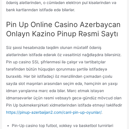
ödəniş alətlərindən, o cümlədən elektron pul kisələrindən və
bank kartlarından istifadə edə bilərlər.
Pin Up Online Casino Azerbaycan ️
Onlayn Kazino Pinup Rəsmi Saytı
Siz şəxsi hesabınızda təqdim olunan müxtəlif ödəniş
alətlərindən istifadə edərək öz vəsaitinizi nağdlaşdıra bilərsiniz.
Pin up casino SSL şifrlənməsi ilə çalışır və tərtibatçılar
tərəfindən bütün hüquqları qorunması şərtilə istifadəyə
buraxılıb. Hər bir istifadəçi öz mənzilindən çıxmadan çoxlu
sayda slot maşınları arasından seçim edə, həmçinin ən yaxşı
idman yarışlarına mərc edə bilər. Mərc etmək istəyən
idmansevərlər üçün rəsmi vebsaytı gecə-gündüz mövcud olan
Pin Up bukmekerşirkəti xidmətlərindən istifadə etməyi təklifedir
https://pinup-azerbaijan2.com/canl-pin-up-oyunlar/
.
Pin-Up casino top futbol, ​​xokkey və basketbol turnirləri