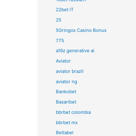
22bet IT
25
5Gringos Casino Bonus
775
a16z generative ai
Aviator
aviator brazil
aviator ng
Bankobet
Basaribet
bbrbet colombia
bbrbet mx
Betlabel