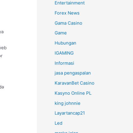
Entertainment
Forex News
Gama Casino
ya
Game
Hubungan
 veb
IGAMING
ər
Informasi
jasa pengaspalan
KaravanBet Casino
də
Kasyno Online PL
king johnnie
Layartancap21
Led