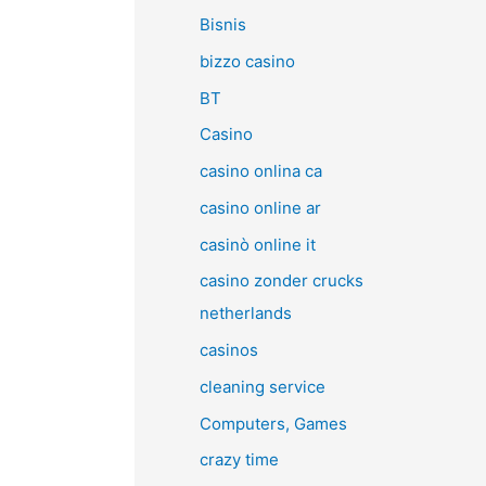
Bisnis
bizzo casino
BT
Casino
casino onlina ca
casino online ar
casinò online it
casino zonder crucks
netherlands
casinos
cleaning service
Computers, Games
crazy time