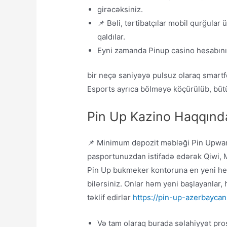
girəcəksiniz.
📌 Bəli, tərtibatçılar mobil qurğula
qaldılar.
Eyni zamanda Pinup casino hesabınıza
bir neçə saniyəyə pulsuz olaraq smartfo
Esports ayrıca bölməyə köçürülüb, bü
Pin Up Kazino Haqqında
📌 Minimum depozit məbləği Pin Upward 
pasportunuzdan istifadə edərək Qiwi, M
Pin Up bukmeker kontoruna en yeni hes
bilərsiniz. Onlar həm yeni başlayanlar
təklif edirlər
https://pin-up-azerbayca
Və tam olaraq burada səlahiyyət pros