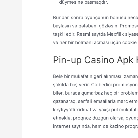
düyməsinə basmaqdır.
Bundan sonra oyunçunun bonusu necə g
başlasın və qələbəni gözləsin. Promos
təşkil edir. Rəsmi saytda Məxfilik siya
və hər bir bölməni açması üçün cookie fa
Pin-up Casino Apk 
Belə bir mükafatın geri alınması, zamanla
şəkildə baş verir. Cəlbedici promosyo
bilər, burada qumarbaz heç bir problem 
qazanaraq, sərfəli əmsallarla mərc etmə
keyfiyyətli xidmət və yaxşı pul mükafa
etməklə, proqnoz düzgün olarsa, oyunçu
internet saytında, həm də kazino proq