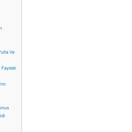
 ️
ulla Və
 Faydalı
ino
Bonus
idi