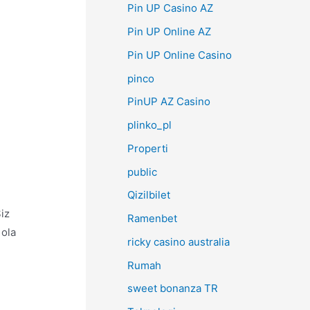
Pin UP Casino AZ
Pin UP Online AZ
Pin UP Online Casino
pinco
PinUP AZ Casino
plinko_pl
Properti
public
Qizilbilet
iz
Ramenbet
 ola
ricky casino australia
Rumah
sweet bonanza TR