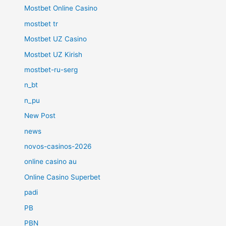
Mostbet Online Casino
mostbet tr
Mostbet UZ Casino
Mostbet UZ Kirish
mostbet-ru-serg
n_bt
n_pu
New Post
news
novos-casinos-2026
online casino au
Online Casino Superbet
padi
PB
PBN