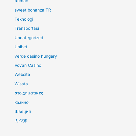
Rumah
sweet bonanza TR
Teknologi
Transportasi
Uncategorized
Unibet
verde casino hungary
Vovan Casino
Website
Wisata
στοιχηματικες
казино
Швеция
カジ旅