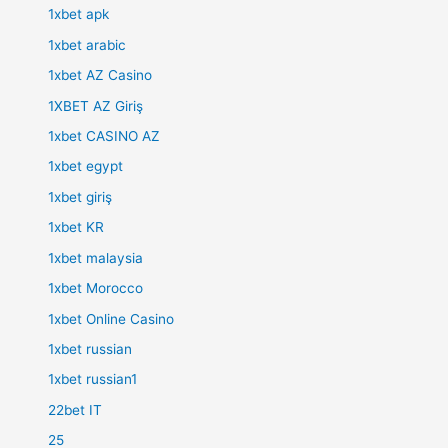
1xbet apk
1xbet arabic
1xbet AZ Casino
1XBET AZ Giriş
1xbet CASINO AZ
1xbet egypt
1xbet giriş
1xbet KR
1xbet malaysia
1xbet Morocco
1xbet Online Casino
1xbet russian
1xbet russian1
22bet IT
25