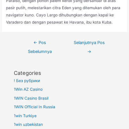
Paraíso, dengan pohon palem kerdil yang bersandar di atas
pasir putih, melestarikan citra Eden yang ditemukan oleh para
navigator kuno. Cayo Largo dihubungkan dengan kapal ke
Varadero dan dengan pesawat ke Havana, ibu kota Kuba.
Navigasi
←
Pos
Selanjutnya Pos
pos
Sebelumnya
→
Categories
! Без рубрики
1Win AZ Casino
1WIN Casino Brasil
1WIN Official In Russia
1win Turkiye
1win uzbekistan