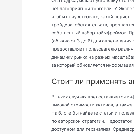
Она подразумевает установку стоп-л
неблагоприятной торговли. ✔ Экспе
чтобы почувствовать, какой период 
трейдера, обстоятельств, предпочте
собственный набор таймфреймов. Пр
(обычно от 3 до 6) для определени
предоставляет пользователю различ
динамику рынка на разных масштаба
за который обновляется информация 
Стоит ли применять 
В таких случаях предоставляется и
пиковой стоимости активов, а также
На блоге Вы найдете статьи и полез
по авторской стратегии. Недостаток
доступном для теханализа. Среднес