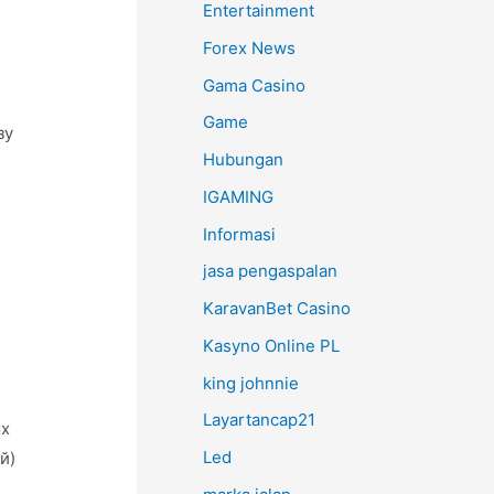
Entertainment
Forex News
Gama Casino
Game
зу
Hubungan
IGAMING
Informasi
jasa pengaspalan
KaravanBet Casino
Kasyno Online PL
king johnnie
Layartancap21
ых
Led
й)