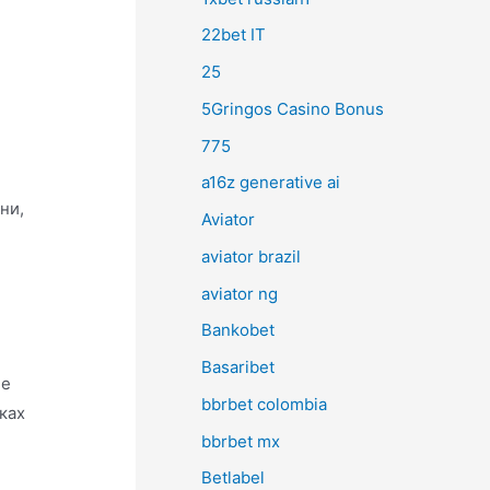
22bet IT
25
5Gringos Casino Bonus
775
a16z generative ai
ни,
Aviator
aviator brazil
aviator ng
Bankobet
Basaribet
de
bbrbet colombia
ках
bbrbet mx
Betlabel