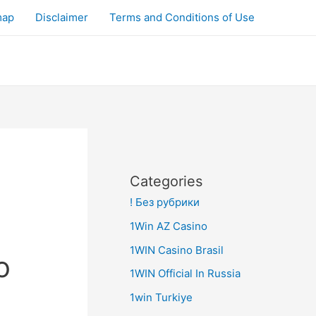
map
Disclaimer
Terms and Conditions of Use
Categories
! Без рубрики
1Win AZ Casino
1WIN Casino Brasil
о
1WIN Official In Russia
1win Turkiye