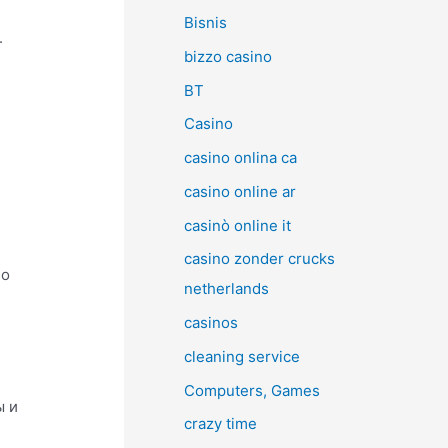
Bisnis
.
bizzo casino
BT
Casino
casino onlina ca
casino online ar
casinò online it
casino zonder crucks
но
netherlands
casinos
cleaning service
Computers, Games
ы и
crazy time