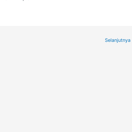
Selanjutnya