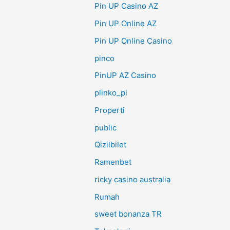
Pin UP Casino AZ
Pin UP Online AZ
Pin UP Online Casino
pinco
PinUP AZ Casino
plinko_pl
Properti
public
Qizilbilet
Ramenbet
ricky casino australia
Rumah
sweet bonanza TR