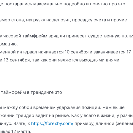
де постарались максимально подробно и понятно про это
змер стопа, нагрузку на депозит, просадку счета и прочие
у часовой таймфрейм вряд ли принесет существенную поль
ормацию.
менной интервал начинается 10 сенября и заканчивается 17
и 13 сентября, так как они являются выходными днями.
ны между собой временем удержания позиции. Чем выше
ений трейдер видит на рынке. Как у всего в жизни, у разн
инус. Взять, к
https://forexby.com/
примеру, длинной (зелены
иках 12 марта.