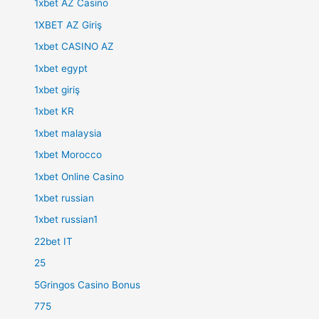
1xbet AZ Casino
1XBET AZ Giriş
1xbet CASINO AZ
1xbet egypt
1xbet giriş
1xbet KR
1xbet malaysia
1xbet Morocco
1xbet Online Casino
1xbet russian
1xbet russian1
22bet IT
25
5Gringos Casino Bonus
775