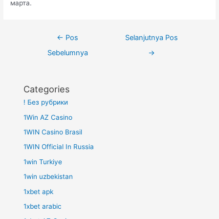
марта.
Navigasi
←
Pos
Selanjutnya Pos
pos
Sebelumnya
→
Categories
! Без рубрики
1Win AZ Casino
1WIN Casino Brasil
1WIN Official In Russia
1win Turkiye
1win uzbekistan
1xbet apk
1xbet arabic