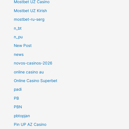
Mostbet UZ Casino
Mostbet UZ Kirish
mostbet-ru-serg
n_bt
n_pu
New Post
news
novos-casinos-2026
online casino au
Online Casino Superbet
padi
PB
PBN
pbtopjan
Pin UP AZ Casino