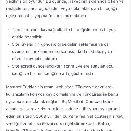
yapılmış bir oyundur. Bu oyunda, Havacının ekranında çıkan ve
rastgele bir anda uçup giden veya çökmekte olan bir uçağın
uçuşuna bahis yapma fırsatı sunulmaktadır.
Tüm sorunların kaynağı elbette bu değildir ancak büyük
etkide önemlidir.
Site, üyelerinin gönderdiği belgeleri saklaması ya da
oyunların hacklenmemesi konusunda da üst düzey bir
güvenlik uygulamaktadır.
Site adresi güncellendikten sonra üyelere sunulan ödül
içeriği ve hizmet içeriği de artış göstermiştir.
Mostbet Türkiye’nin resmi web sitesi Türkçe’ye çevrilerek
kullanıcıların kolayca kayıt olmalarına ve Türk Lirası ile bahis
oynamalarına olanak sağladı. Bq Mostbet, Curacao lisansı
altında çalışan ve ziyaretçilere sadece adil oynamayı garanti
eden bir sitedir. 2009 yılından bu yana faaliyet gösteren şirket,
verdiği hizmetin kalitesini sürekli geliştirmektedir. Bahisçi
MostBet TR – müşterilerine spor etkinlikleri ve hızlı kazanç