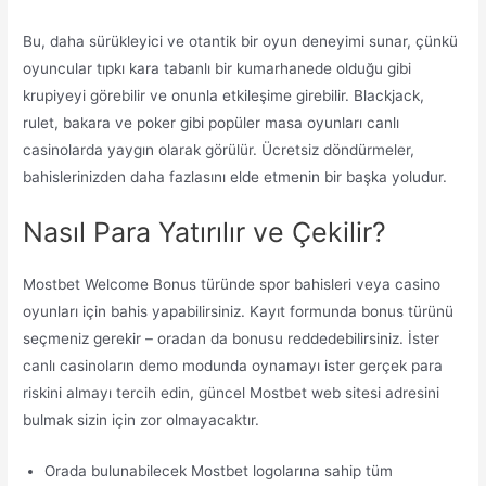
Bu, daha sürükleyici ve otantik bir oyun deneyimi sunar, çünkü
oyuncular tıpkı kara tabanlı bir kumarhanede olduğu gibi
krupiyeyi görebilir ve onunla etkileşime girebilir. Blackjack,
rulet, bakara ve poker gibi popüler masa oyunları canlı
casinolarda yaygın olarak görülür. Ücretsiz döndürmeler,
bahislerinizden daha fazlasını elde etmenin bir başka yoludur.
Nasıl Para Yatırılır ve Çekilir?
Mostbet Welcome Bonus türünde spor bahisleri veya casino
oyunları için bahis yapabilirsiniz. Kayıt formunda bonus türünü
seçmeniz gerekir – oradan da bonusu reddedebilirsiniz. İster
canlı casinoların demo modunda oynamayı ister gerçek para
riskini almayı tercih edin, güncel Mostbet web sitesi adresini
bulmak sizin için zor olmayacaktır.
Orada bulunabilecek Mostbet logolarına sahip tüm