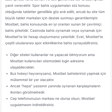
yanıt verecektir. Spor bahis uygulamaları söz konusu
olduğunda tabletler genellikle göz ardı edilir, ancak bu site tüm
büyük tablet markaları için destek sunmayı garantilemiştir.
Mostbet, bahis konusunda en iyi oranları sunan bir çevrimiçi
bahis şirketidir. Casinoda bahis oynamak veya oynamak için
Mostbet’te bir hesap oluşturmanız yeterlidir. Evet, Mostbet’te
çeşitli uluslararası spor etkinliklerine bahis oynayabilirsiniz.
Diğer siteleri kullananlar ne yapacak bilmiyorum ama
Mostbet kullanıcıları sitemizdeki login adresine
ulaşabilecekler.
Buz hokeyi hayranıysanız, Mostbet bahislerinizi yapmak için
mükemmel bir yer olacaktır.
Ancak “hepsi” yazısının yanında oynanan karşılaşmaların
ikonları görülmektedir.
Cep telefonunuzun markası ne olursa olsun, Mostbet
uygulamasını indirebilirsiniz.