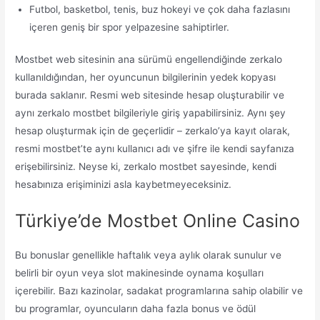
Futbol, ​​basketbol, ​​tenis, buz hokeyi ve çok daha fazlasını
içeren geniş bir spor yelpazesine sahiptirler.
Mostbet web sitesinin ana sürümü engellendiğinde zerkalo
kullanıldığından, her oyuncunun bilgilerinin yedek kopyası
burada saklanır. Resmi web sitesinde hesap oluşturabilir ve
aynı zerkalo mostbet bilgileriyle giriş yapabilirsiniz. Aynı şey
hesap oluşturmak için de geçerlidir – zerkalo’ya kayıt olarak,
resmi mostbet’te aynı kullanıcı adı ve şifre ile kendi sayfanıza
erişebilirsiniz. Neyse ki, zerkalo mostbet sayesinde, kendi
hesabınıza erişiminizi asla kaybetmeyeceksiniz.
Türkiye’de Mostbet Online Casino
Bu bonuslar genellikle haftalık veya aylık olarak sunulur ve
belirli bir oyun veya slot makinesinde oynama koşulları
içerebilir. Bazı kazinolar, sadakat programlarına sahip olabilir ve
bu programlar, oyuncuların daha fazla bonus ve ödül