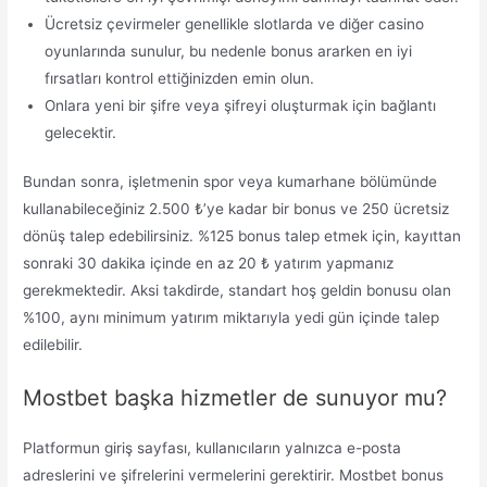
Ücretsiz çevirmeler genellikle slotlarda ve diğer casino
oyunlarında sunulur, bu nedenle bonus ararken en iyi
fırsatları kontrol ettiğinizden emin olun.
Onlara yeni bir şifre veya şifreyi oluşturmak için bağlantı
gelecektir.
Bundan sonra, işletmenin spor veya kumarhane bölümünde
kullanabileceğiniz 2.500 ₺’ye kadar bir bonus ve 250 ücretsiz
dönüş talep edebilirsiniz. %125 bonus talep etmek için, kayıttan
sonraki 30 dakika içinde en az 20 ₺ yatırım yapmanız
gerekmektedir. Aksi takdirde, standart hoş geldin bonusu olan
%100, aynı minimum yatırım miktarıyla yedi gün içinde talep
edilebilir.
Mostbet başka hizmetler de sunuyor mu?
Platformun giriş sayfası, kullanıcıların yalnızca e-posta
adreslerini ve şifrelerini vermelerini gerektirir. Mostbet bonus