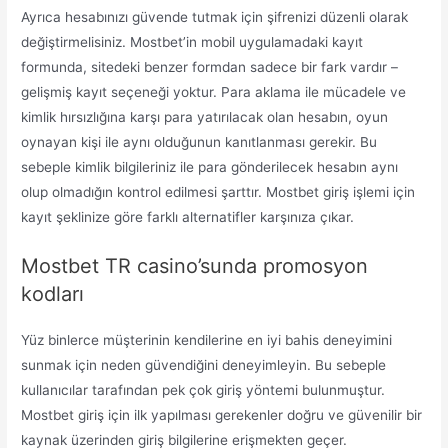
Ayrıca hesabınızı güvende tutmak için şifrenizi düzenli olarak
değiştirmelisiniz. Mostbet’in mobil uygulamadaki kayıt
formunda, sitedeki benzer formdan sadece bir fark vardır –
gelişmiş kayıt seçeneği yoktur. Para aklama ile mücadele ve
kimlik hırsızlığına karşı para yatırılacak olan hesabın, oyun
oynayan kişi ile aynı olduğunun kanıtlanması gerekir. Bu
sebeple kimlik bilgileriniz ile para gönderilecek hesabın aynı
olup olmadığın kontrol edilmesi şarttır. Mostbet giriş işlemi için
kayıt şeklinize göre farklı alternatifler karşınıza çıkar.
Mostbet TR casino’sunda promosyon
kodları
Yüz binlerce müşterinin kendilerine en iyi bahis deneyimini
sunmak için neden güvendiğini deneyimleyin. Bu sebeple
kullanıcılar tarafından pek çok giriş yöntemi bulunmuştur.
Mostbet giriş için ilk yapılması gerekenler doğru ve güvenilir bir
kaynak üzerinden giriş bilgilerine erişmekten geçer.