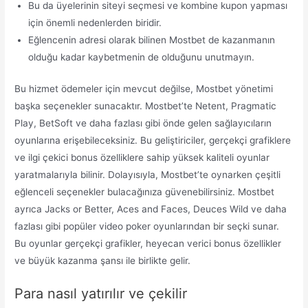
Bu da üyelerinin siteyi seçmesi ve kombine kupon yapması
için önemli nedenlerden biridir.
Eğlencenin adresi olarak bilinen Mostbet de kazanmanın
olduğu kadar kaybetmenin de olduğunu unutmayın.
Bu hizmet ödemeler için mevcut değilse, Mostbet yönetimi
başka seçenekler sunacaktır. Mostbet’te Netent, Pragmatic
Play, BetSoft ve daha fazlası gibi önde gelen sağlayıcıların
oyunlarına erişebileceksiniz. Bu geliştiriciler, gerçekçi grafiklere
ve ilgi çekici bonus özelliklere sahip yüksek kaliteli oyunlar
yaratmalarıyla bilinir. Dolayısıyla, Mostbet’te oynarken çeşitli
eğlenceli seçenekler bulacağınıza güvenebilirsiniz. Mostbet
ayrıca Jacks or Better, Aces and Faces, Deuces Wild ve daha
fazlası gibi popüler video poker oyunlarından bir seçki sunar.
Bu oyunlar gerçekçi grafikler, heyecan verici bonus özellikler
ve büyük kazanma şansı ile birlikte gelir.
Para nasıl yatırılır ve çekilir