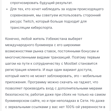
спрогнозировать будущий результат.
Для тех, кто хочет наблюдать за ходом происходящего
соревнования, мы советуем использовать сторонний
ресурс Twitch, который больше подходит для
трансляции киберспорта.
Конечно, любой житель Узбекистана выберет
международного букмекера с его широкими
возможностями рынка ставок, постоянными бонусам и
многочисленными видами транзакций. Поэтому первым
шагом на пути к сотрудничеству с Mostbet становится
регистрация клиента. И еще один вариант доступа,
который никто не может заблокировать, это – мобильные
приложения. Программу можно скачать на гаджет, что
позволяет производить вход с дополнительными мерами
безопасности, работая даже при сбоях не только на самом
букмекерском сайте, но и при неполадках в Сети. Но даже
с зеркальными ссылками у вас нет 100%-ой уверенности в