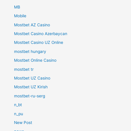
MB
Mobile
Mostbet AZ Casino
Mostbet Casino Azerbaycan
Mostbet Casino UZ Online
mostbet hungary
Mostbet Online Casino
mostbet tr
Mostbet UZ Casino
Mostbet UZ Kirish
mostbet-ru-serg
n_bt
n_pu
New Post