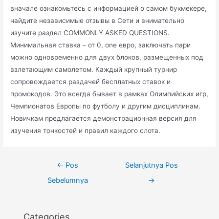
вначале ознакомьтесь с информацией о самом букмекере,
найдите независимые отзывы в Сети и внимательно
изучите раздел COMMONLY ASKED QUESTIONS.
Минимальная ставка – от 0, one евро, заключать пари
можно одновременно для двух блоков, размещенных под
взлетающим самолетом. Каждый крупный турнир
сопровождается раздачей бесплатных ставок и
промокодов. Это всегда бывает в рамках Олимпийских игр,
Чемпионатов Европы по футболу и другим дисциплинам.
Новичкам предлагается демонстрационная версия для
изучения тонкостей и правил каждого слота.
Navigasi
←
Pos
Selanjutnya Pos
pos
Sebelumnya
→
Categories