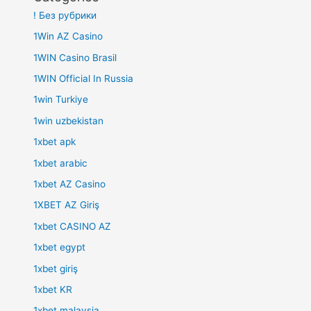
! Без рубрики
1Win AZ Casino
1WIN Casino Brasil
1WIN Official In Russia
1win Turkiye
1win uzbekistan
1xbet apk
1xbet arabic
1xbet AZ Casino
1XBET AZ Giriş
1xbet CASINO AZ
1xbet egypt
1xbet giriş
1xbet KR
1xbet malaysia