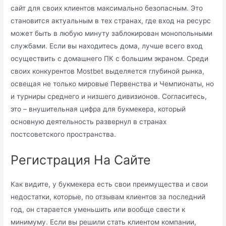
сайт для своих клиентов максимально безопасным. Это
становится актуальным в тех странах, где вход на ресурс
может быть в любую минуту заблокирован монопольными
службами. Если вы находитесь дома, лучше всего вход
осуществить с домашнего ПК с большим экраном. Среди
своих конкурентов Mostbet выделяется глубиной рынка,
освещая не только мировые Первенства и Чемпионаты, но
и турниры среднего и низшего дивизионов. Согласитесь,
это – внушительная цифра для букмекера, который
основную деятельность развернул в странах
постсоветского пространства.
Регистрация На Сайте
Как видите, у букмекера есть свои преимущества и свои
недостатки, которые, по отзывам клиентов за последний
год, он старается уменьшить или вообще свести к
минимуму. Если вы решили стать клиентом компании,