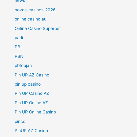
news
novos-casinos-2026
online casino au
Online Casino Superbet
padi
PB
PBN
pbtopjan
Pin UP AZ Casino
pin up casino
Pin UP Casino AZ
Pin UP Online AZ
Pin UP Online Casino
pinco
PinUP AZ Casino