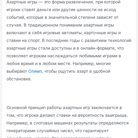
Азартные игры — это форма развлечения, при которой
игроки ставят деньги или другие ценности на исход
событий, которые в значительной степени зависят от
случая. В традиционном понимании азартные игры
включают в себя игровые автоматы, карточные игры и
ставки на спорт. В последние годы с развитием технологий
азартные игры стали доступны и в онлайн-формате, что
позволяет игрокам наслаждаться любимыми играми в
любое время и в любом месте. Например, многие
выбирают
Олимп
, чтобы ощутить азарт в удобной
обстановке.
Основной принцип работы азартных игр заключается в
том, что игроки делают ставки на вероятность выигрыша.
Например, в слотовых машинах результаты определяются
генераторами случайных чисел, что гарантирует