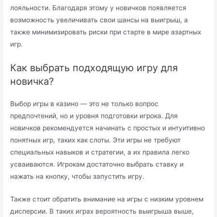
лояльности. Благодаря этому у новичков появляется
возможность увеличивать свои шансы на выигрыш, а
также минимизировать риски при старте в мире азартных
игр.
Как выбрать подходящую игру для
новичка?
Выбор игры в казино — это не только вопрос
предпочтений, но и уровня подготовки игрока. Для
новичков рекомендуется начинать с простых и интуитивно
понятных игр, таких как слоты. Эти игры не требуют
специальных навыков и стратегии, а их правила легко
усваиваются. Игрокам достаточно выбрать ставку и
нажать на кнопку, чтобы запустить игру.
Также стоит обратить внимание на игры с низким уровнем
дисперсии. В таких играх вероятность выигрыша выше,