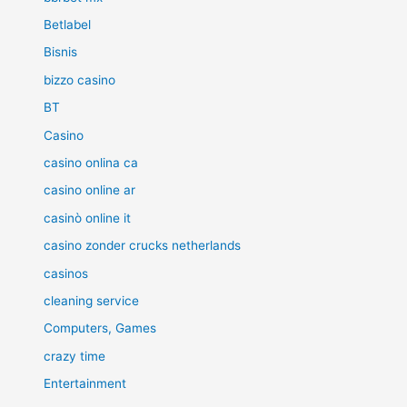
Betlabel
Bisnis
bizzo casino
BT
Casino
casino onlina ca
casino online ar
casinò online it
casino zonder crucks netherlands
casinos
cleaning service
Computers, Games
crazy time
Entertainment