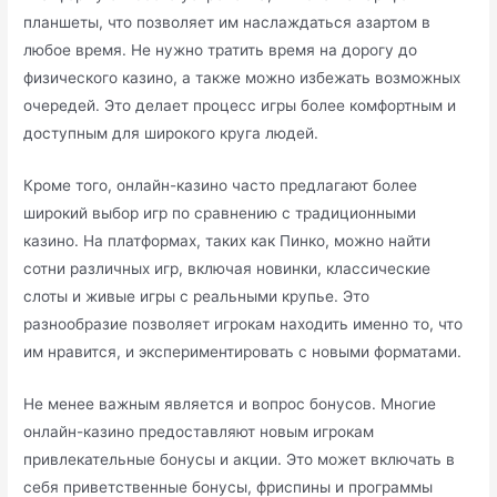
планшеты, что позволяет им наслаждаться азартом в
любое время. Не нужно тратить время на дорогу до
физического казино, а также можно избежать возможных
очередей. Это делает процесс игры более комфортным и
доступным для широкого круга людей.
Кроме того, онлайн-казино часто предлагают более
широкий выбор игр по сравнению с традиционными
казино. На платформах, таких как Пинко, можно найти
сотни различных игр, включая новинки, классические
слоты и живые игры с реальными крупье. Это
разнообразие позволяет игрокам находить именно то, что
им нравится, и экспериментировать с новыми форматами.
Не менее важным является и вопрос бонусов. Многие
онлайн-казино предоставляют новым игрокам
привлекательные бонусы и акции. Это может включать в
себя приветственные бонусы, фриспины и программы