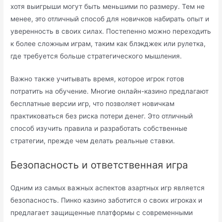
хотя выигрыши могут быть меньшими по размеру. Тем не
менее, это отличный способ для новичков набирать опыт и
уверенность в своих силах. Постепенно можно переходить
к более сложным играм, таким как блэкджек или рулетка,
где требуется больше стратегического мышления.
Важно также учитывать время, которое игрок готов
потратить на обучение. Многие онлайн-казино предлагают
бесплатные версии игр, что позволяет новичкам
практиковаться без риска потери денег. Это отличный
способ изучить правила и разработать собственные
стратегии, прежде чем делать реальные ставки.
Безопасность и ответственная игра
Одним из самых важных аспектов азартных игр является
безопасность. Пинко казино заботится о своих игроках и
предлагает защищенные платформы с современными