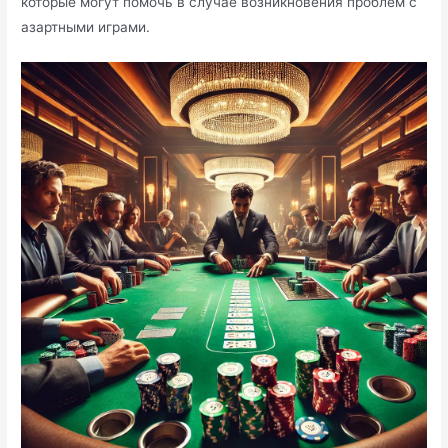
которые могут помочь в случае возникновения проблем с
азартными играми.