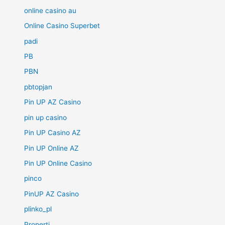
online casino au
Online Casino Superbet
padi
PB
PBN
pbtopjan
Pin UP AZ Casino
pin up casino
Pin UP Casino AZ
Pin UP Online AZ
Pin UP Online Casino
pinco
PinUP AZ Casino
plinko_pl
Properti