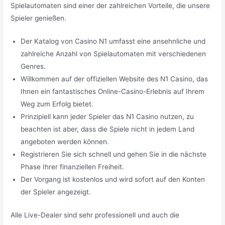
Spielautomaten sind einer der zahlreichen Vorteile, die unsere
Spieler genießen.
Der Katalog von Casino N1 umfasst eine ansehnliche und
zahlreiche Anzahl von Spielautomaten mit verschiedenen
Genres.
Willkommen auf der offiziellen Website des N1 Casino, das
Ihnen ein fantastisches Online-Casino-Erlebnis auf Ihrem
Weg zum Erfolg bietet.
Prinzipiell kann jeder Spieler das N1 Casino nutzen, zu
beachten ist aber, dass die Spiele nicht in jedem Land
angeboten werden können.
Registrieren Sie sich schnell und gehen Sie in die nächste
Phase Ihrer finanziellen Freiheit.
Der Vorgang ist kostenlos und wird sofort auf den Konten
der Spieler angezeigt.
Alle Live-Dealer sind sehr professionell und auch die