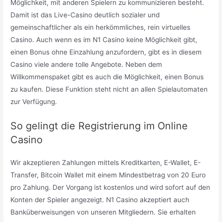
Möglichkeit, mit anderen Spielern zu kommunizieren besteht.
Damit ist das Live-Casino deutlich sozialer und
gemeinschaftlicher als ein herkömmliches, rein virtuelles
Casino. Auch wenn es im N1 Casino keine Möglichkeit gibt,
einen Bonus ohne Einzahlung anzufordern, gibt es in diesem
Casino viele andere tolle Angebote. Neben dem
Willkommenspaket gibt es auch die Möglichkeit, einen Bonus
zu kaufen. Diese Funktion steht nicht an allen Spielautomaten
zur Verfügung.
So gelingt die Registrierung im Online
Casino
Wir akzeptieren Zahlungen mittels Kreditkarten, E-Wallet, E-
Transfer, Bitcoin Wallet mit einem Mindestbetrag von 20 Euro
pro Zahlung. Der Vorgang ist kostenlos und wird sofort auf den
Konten der Spieler angezeigt. N1 Casino akzeptiert auch
Banküberweisungen von unseren Mitgliedern. Sie erhalten