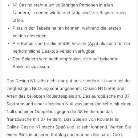
N1 Casino steht allen volljährigen Personen in allen
Ländern, in denen wir derzeit tätig sind, zur Registrierung
offen.
Platz in der Tabelle halten können, während die letzten
beiden absteigen.
Alle Bonus sind für die mobile Version (App) als auch für die
herkömmliche Desktop-Version verfügbar.
Den Spielern wird auch empfohlen, sich auf bekannte
Spiele einzulassen.
Das Design N1 sieht nicht nur gut aus, sondern ist auch bei der
langfristigen Nutzung sehr angenehm. Casino N1 bietet drei
Arten des beliebten Roulettespiels an. Das europäische mit 37
Sektoren und einer einzelnen Null, das amerikanische mit einer
Null und einer Doppelnull gegen die 38 Felder und das
französische mit 37 Feldern. Das Spielen von Roulette im
Online-Casino N1 macht Spaß und ist sehr lohnend. Werfen Sie
einen Blick in unseren Katalog und machen Sie bares Geld,