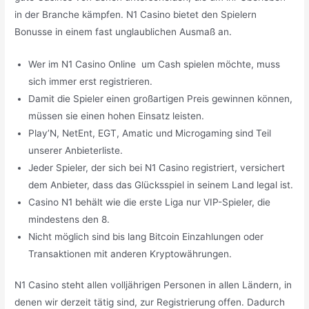
in der Branche kämpfen. N1 Casino bietet den Spielern
Bonusse in einem fast unglaublichen Ausmaß an.
Wer im N1 Casino Online um Cash spielen möchte, muss
sich immer erst registrieren.
Damit die Spieler einen großartigen Preis gewinnen können,
müssen sie einen hohen Einsatz leisten.
Play’N, NetEnt, EGT, Amatic und Microgaming sind Teil
unserer Anbieterliste.
Jeder Spieler, der sich bei N1 Casino registriert, versichert
dem Anbieter, dass das Glücksspiel in seinem Land legal ist.
Casino N1 behält wie die erste Liga nur VIP-Spieler, die
mindestens den 8.
Nicht möglich sind bis lang Bitcoin Einzahlungen oder
Transaktionen mit anderen Kryptowährungen.
N1 Casino steht allen volljährigen Personen in allen Ländern, in
denen wir derzeit tätig sind, zur Registrierung offen. Dadurch