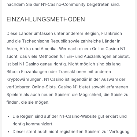
nachdem Sie der N1-Casino-Community beigetreten sind.
EINZAHLUNGSMETHODEN
Diese Länder umfassen unter anderem Belgien, Frankreich
und die Tschechische Republik sowie zahlreiche Länder in
Asien, Afrika und Amerika. Wer nach einem Online Casino N1
sucht, das viele Methoden für Ein- und Auszahlungen anbietet,
ist bei N1 Casino genau richtig. Nicht möglich sind bis lang
Bitcoin Einzahlungen oder Transaktionen mit anderen
Kryptowährungen. N1 Casino ist legendär in der Auswahl der
verfügbaren Online-Slots. Casino N1 bietet sowohl erfahrenen
Spielern als auch neuen Spielern die Möglichkeit, die Spiele zu
finden, die sie mögen.
Die Regeln sind auf der N1-Casino-Website gut erklärt und
richtig kommuniziert.
Dieser steht auch nicht registrierten Spielern zur Verfügung