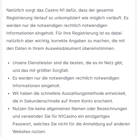
Natürlich sorgt das Casino N1 dafür, dass der gesamte
Registrierung Verlauf so unkompliziert wie möglich verläuft. Es
werden nur die notwendigen rechtlich notwendigen
Informationen eingeholt. Für Ihre Registrierung ist es dabei
natürlich aber wichtig, korrekte Angaben zu machen, die mit
den Daten in Ihrem Ausweisdokument übereinstimmen.
Unsere Dienstleister sind die besten, die es im Netz gibt,
und das mit größter Sorgfalt.
Es werden nur die notwendigen rechtlich notwendigen
Informationen eingeholt.
Wir haben die schnellste Auszahlungsmethode entwickelt,
die in Sekundenschnelle auf Ihrem Konto erscheint.
Nutzen Sie keine allgemeinen Namen oder Bezeichnungen
und verwenden Sie für N1Casino ein einzigartiges
Passwort, welches Sie nicht für die Anmeldung auf anderen
Websites nutzen.