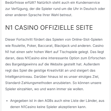
Bedürfnisse erfüllt? Natürlich steht auch ein Kundenservice
zur Verfügung, der die Spieler rund um die Uhr in Deutsch oder
einer anderen Sprache Ihrer Wahl betreut.
N1 CASINO OFFIZIELLE SEITE
Dieser Fortschritt fördert das Spielen von Online-Slot-Spielen
wie Roulette, Poker, Baccarat, Blackjack und anderen. Casino
N1 hat einen sehr hohen Wert auf Tischspiele gelegt. Das liegt
daran, dass N1Casino eine interessante Option zum Erforschen
des Bargeldgewinns auf die Website gestellt hat. Außerdem
regt das Spiel die geistige Kreativität an und steigert das
Intelligenzniveau. Darüber hinaus ist es unser einziges Ziel,
Standard-Zahlungsmethoden anzubieten. So können unsere
Spieler einzahlen, wo und wann immer sie wollen.
Angegeben ist in den AGBs auch eine Liste der Länder, aus
denen N1Casino keine Spieler akzeptieren kann.