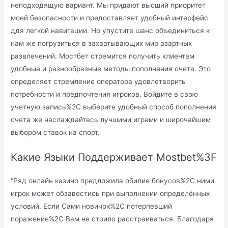
неподходящую вариант. Мы придают высший приоритет
моей безопасности и предоставляет удобный интерфейс
ддя легкой навигации. Но упустите шанс объединиться к
нам же погрузиться в захватывающих мир азартных
развлечений. Мостбет стремится получить клиентам
удобные и разнообразные методы пополнения счета. Это
определяет стремление оператора удовлетворить
потребности и предпочтения игроков. Войдите в свою
учетную запись%2C выберите удобный способ пополнения
счета же наслаждайтесь лучшими играми и широчайшим
выбором ставок на спорт.
Какие Языки Поддерживает Mostbet%3F
“Ряд онлайн казино предложила обилие бонусов%2C ними
игрок может обзавестись при выполнении определённых
условий. Если Сами новичок%2C потерпевший
поражение%2C Вам не стоило расстраиваться. Благодаря