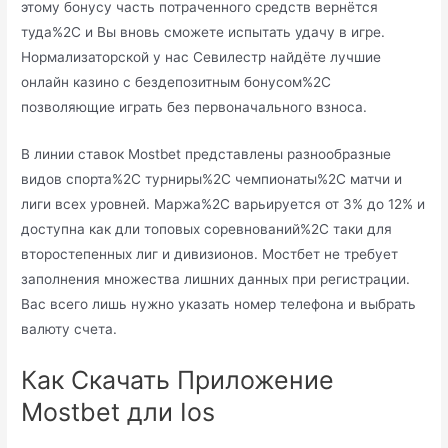
этому бонусу часть потраченного средств вернётся
туда%2C и Вы вновь сможете испытать удачу в игре.
Нормализаторской у нас Севилестр найдёте лучшие
онлайн казино с бездепозитным бонусом%2C
позволяющие играть без первоначального взноса.
В линии ставок Mostbet представлены разнообразные
видов спорта%2C турниры%2C чемпионаты%2C матчи и
лиги всех уровней. Маржа%2C варьируется от 3% до 12% и
доступна как дли топовых соревнований%2C таки для
второстепенных лиг и дивизионов. Мостбет не требует
заполнения множества лишних данных при регистрации.
Вас всего лишь нужно указать номер телефона и выбрать
валюту счета.
Как Скачать Приложение
Mostbet дли Ios