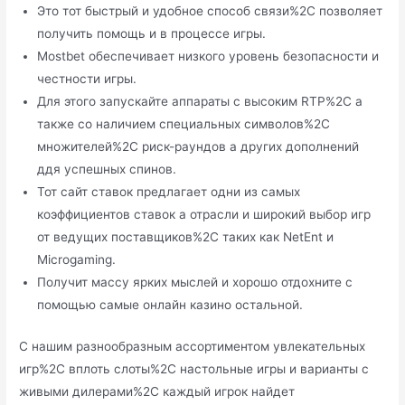
Это тот быстрый и удобное способ связи%2C позволяет
получить помощь и в процессе игры.
Mostbet обеспечивает низкого уровень безопасности и
честности игры.
Для этого запускайте аппараты с высоким RTP%2C а
также со наличием специальных символов%2C
множителей%2C риск-раундов а других дополнений
ддя успешных спинов.
Тот сайт ставок предлагает одни из самых
коэффициентов ставок а отрасли и широкий выбор игр
от ведущих поставщиков%2C таких как NetEnt и
Microgaming.
Получит массу ярких мыслей и хорошо отдохните с
помощью самые онлайн казино остальной.
С нашим разнообразным ассортиментом увлекательных
игр%2C вплоть слоты%2C настольные игры и варианты с
живыми дилерами%2C каждый игрок найдет