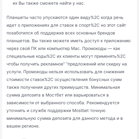
их Вы также сможете найти у нас.
Планшеты часто упускаются один виду%2C когда речь
идет о приложениях для ставок в спорт%2C но этот сайт
позаботился об поддержке всех основных брендов
планшетов. Вы также можете иметь доступ к приложению
через свой ПК или компьютер Mac. Промокоды — как
специальные коды%2C их клиенты могут применять%2C
чтобы получить рекламное” “предложений или скидку на
услуги. Промокоды нельзя использовать для снижения
стоимости ставок%2C осуществления бонусных сумм
также получения других преимуществ. Минимальная
сумма депозита в Мостбет или варьироваться в
зависимости от выбранного способа. Рекомендуется
уточнить и службе поддержки Mostbet точную
минимальную сумма депозита для данного метода и в
вашем регионе.