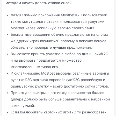
методом начать делать ставки онлайн.
Да%2C помимо приложения Mostbet%2C пользователи
также могут делать ставки и пользоваться услугами
Mostbet через мобильную версию своего сайта.
Бесплатные вращения обычно предлагаются на слотах
же других играх казино%2C поэтому в поисках бонуса
обязательно проверьте лучшие предложения.
Вы можете принять участие в любое во дня и ночи%2C
и на выбирать предлагается множество
многочисленных типов игр.
И онлайн-казино Mostbet выбраны различные варианты
рулетки%2C включая европейскую%2C российскую и
французскую рулетку – всего достаточно сотни столов.
При что для выигрышного исходе количество баллов
дилера должно быть больше сравнительно с набранной
вами суммой.
Если Вы любитель карточных игр%2C то разнообразен