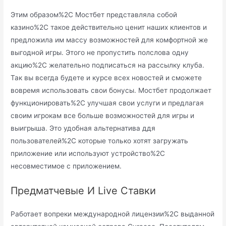
Этим образом%2C Мостбет представляла собой
казино%2C такое действительно ценит наших клиентов и
предложила им массу возможностей для комфортной же
выгодной игры. Этого не пропустить полслова одну
акцию%2C желательно подписаться на рассылку клуба.
Так вы всегда будете и курсе всех новостей и сможете
вовремя использовать свои бонусы. Мостбет продолжает
функционировать%2C улучшая свои услуги и предлагая
своим игрокам все больше возможностей для игры и
выигрыша. Это удобная альтернатива ддя
пользователей%2C которые только хотят загружать
приложение или используют устройство%2C
несовместимое с приложением.
Предматчевые И Live Ставки
Работает вопреки международной лицензии%2C выданной