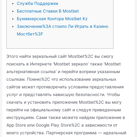
Служба Поддержки
Бесплатные Ставки В Mostbet
Букмекерская Контора Mostbet Kz
Заключение%3A стоило Ли Играть в Казино
Мостбет%3F
Этого найти зеркальный сайт Mostbet%2C вы смогу
поискать в Интернете ‘Mostbet зеркало’ также ‘Mostbet
альтернативная ссылка’ и перейти вопреки указанным
ссылкам. Помню%2C что использование зеркальных
сайтов может противоречить условиям предоставления
услуг и представлять нависшую безопасности. Чтобы
скачать и установить приложение Mostbet%2C вы могу
перейти на официальному сайт и следуя приведенным
инструкциям. Сами также можете найдем приложение в
App Store или Google Play Store%2C а зависимости от
моего устройства. Партнерская программа — идеальный