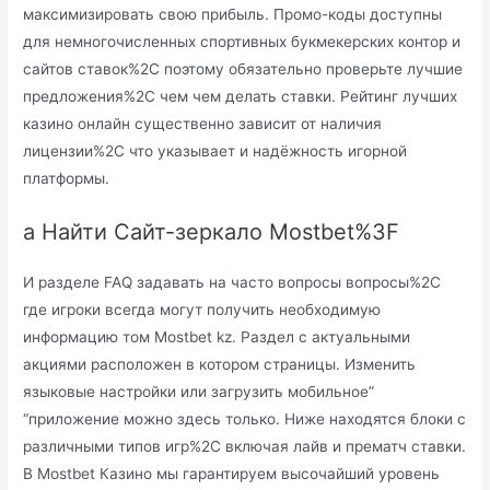
максимизировать свою прибыль. Промо-коды доступны
для немногочисленных спортивных букмекерских контор и
сайтов ставок%2C поэтому обязательно проверьте лучшие
предложения%2C чем чем делать ставки. Рейтинг лучших
казино онлайн существенно зависит от наличия
лицензии%2C что указывает и надёжность игорной
платформы.
а Найти Сайт-зеркало Mostbet%3F
И разделе FAQ задавать на часто вопросы вопросы%2C
где игроки всегда могут получить необходимую
информацию том Mostbet kz. Раздел с актуальными
акциями расположен в котором страницы. Изменить
языковые настройки или загрузить мобильное”
“приложение можно здесь только. Ниже находятся блоки с
различными типов игр%2C включая лайв и прематч ставки.
В Mostbet Казино мы гарантируем высочайший уровень