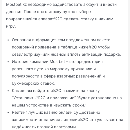
Mostbet kz необходимо задействовать аккаунт и внести
депозит. После этого игроку нужно выберет
понравившийся аппарат%2C сделать ставку и начнем
игру.
Основная информация том предложенном пакете
поощрений приведена в таблице ниже%2C чтобы
севилестр изучили нюансы вплоть активации подарка.
История компании Mostbet – это предыстория
успешного пути ко мировому признанию и
популярности в сфере азартных развлечений и
букмекерских ставок.
Как же вы найдете и%2C нажмите на кнопку
“Установить”%2C и приложение” “будет установлено на
нашем устройстве в изыскать сроки.”
Рейтинг лучших казино онлайн существенно
зависимости от наличия лицензии%2C что указывает на
надёжность игорной платформы.