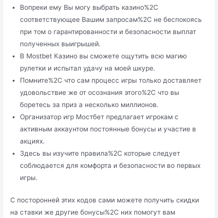
Вопреки ему Вы могу выбрать казино%2C
соответствующее Вашим запросам%2C не беспокоясь
при том о гарантированности и безопасности выплат
полученных выигрышей.
В Mostbet Казино вы сможете ощутить всю магию
рулетки и испытал удачу на моей шкуре.
Помните%2C что сам процесс игры только доставляет
удовольствие же от осознания этого%2C что вы
боретесь за приз а несколько миллионов.
Организатор игр Мостбет предлагает игрокам с
активным аккаунтом постоянные бонусы и участие в
акциях.
Здесь вы изучите правила%2C которые следует
соблюдается для комфорта и безопасности во первых
игры.
С посторонней этих кодов сами можете получить скидки
на ставки же другие бонусы%2C них помогут вам