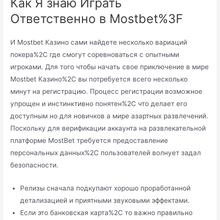
Как Я знаю Играть
Ответственно в Mostbet%3F
И Mostbet Казино сами найдете несколько вариаций
покера%2C где смогут соревноваться с опытными
игроками. Для того чтобы начать свое приключение в мире
Mostbet Казино%2C вы потребуется всего несколько
минут на регистрацию. Процесс регистрации возможное
упрощен и инстинктивно понятен%2C что делает его
доступным но для новичков а мире азартных развлечений.
Поскольку для верификации аккаунта на развлекательной
платформе MostBet требуется предоставление
персональных данных%2C пользователей волнует задал
безопасности.
Релизы сначала подкупают хорошо проработанной
детализацией и приятными звуковыми эффектами.
Если это банковская карта%2C то важно правильно