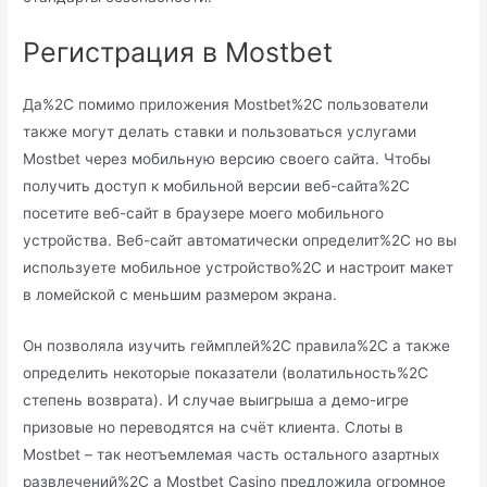
Регистрация в Mostbet
Да%2C помимо приложения Mostbet%2C пользователи
также могут делать ставки и пользоваться услугами
Mostbet через мобильную версию своего сайта. Чтобы
получить доступ к мобильной версии веб-сайта%2C
посетите веб-сайт в браузере моего мобильного
устройства. Веб-сайт автоматически определит%2C но вы
используете мобильное устройство%2C и настроит макет
в ломейской с меньшим размером экрана.
Он позволяла изучить геймплей%2C правила%2C а также
определить некоторые показатели (волатильность%2C
степень возврата). И случае выигрыша а демо-игре
призовые но переводятся на счёт клиента. Слоты в
Mostbet – так неотъемлемая часть остального азартных
развлечений%2C а Mostbet Casino предложила огромное