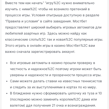
Вместе тем как начать” “игру%2C нужно внимательно
изучить с ними%2C чтобы не возникло претензий в
процессе игры. Условия отыгрыша доступную в разделе
“Правила и условия” в сайте заведения. Мостбет
предоставляет широкий выбирать игровых автоматов дли
любителей азартных игр. Здесь можно найду как
классические слоты%2C так и новая%2C популярные игры.
Этого играть в онлайн игры в казино Мостбет%2C вам
важно сначала зарегистрировать аккаунт.
Все игровые автоматы в казино прошли проверку в
честность и надежное%2C поэтому игроки может быть
уверены и надежности и прозрачности процесса игры.
Сами можете делать ставки на известных теннисистов
и следить за их выступлениями в кортах по ко миру.
В блэкджеке нужно сформировать цепочку из туза и 10
(последнюю можно заменить королем%2C дама или
валетом) ддя получения 21 очка и вознаграждения.