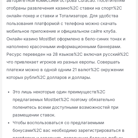
авторитетной комиссией острова Curacao. Посетителям
отобраны развлечения казино%2C ставки на спорт%2C
онлайн-покер и ставки и Тотализаторе. Для удобства
пользования платформой с телефона можно скачать
мобильное приложение и официальном сайте клуба.
Онлайн-казино MostBet оформлено в бело-синих тонах и
наполнено красочными информационными баннерами.
Ресурс переведен на 28 языков%2C включая русский%2C
что привлекает игроков из разных европы. Совершать
платежи можно в одной одним 21 валют%2C окружении
которых рубли%2C долларов и доллары.
Это лишь некоторые один преимуществ%2C
предлагаемых Mostbet%2C поэтому обязательно
поленитесь всеми доступными возможностей при
размещении ставок.
Чтобы воспользоваться со предлагаемыми
бонусами%2C вас необходимо зарегистрироваться в
платформе и совершить пополнение баланса любым