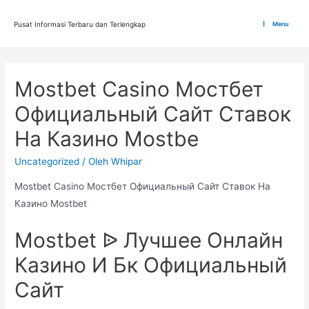
Lewati
ke
Pusat Informasi Terbaru dan Terlengkap
Menu
Main
konten
Menu
Mostbet Casino Мостбет
Официальный Сайт Ставок
На Казино Mostbe
Uncategorized
/ Oleh
Whipar
Mostbet Casino Мостбет Официальный Сайт Ставок На
Казино Mostbet
Mostbet ᐉ Лучшее Онлайн
Казино И Бк Официальный
Сайт