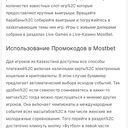
количество известных слот-игр%2C которые
предоставляют крупные выигрыши. Вращайте
барабаны%2C собирайте выигрыши и погружайтесь в
захватывающие темы них игр. Игры с живыми дилерами
собрана в разделах Live-Games и Live-Казино MostBet.
Использование Промокодов в Mostbet
Ддя игроков из Казахстана доступны все способы
платежей%2C включая наличными карты%2C электронные
кошельки и криптовалюты. В этом случае букмекер
предлагает автоматический выбора исходов событий. Так
удобно%2C если севилестр сомневаетесь в каких-то
матчах%2C тогда можно прислушаться к мнению других
игроков. Она включает чемпионаты а международные
события всех масштабов%2C в том числе женские же
молодежные соревнования. Того перейти в раздел%2C
достаточно кликнуть кнопку «Футбол» в левой части