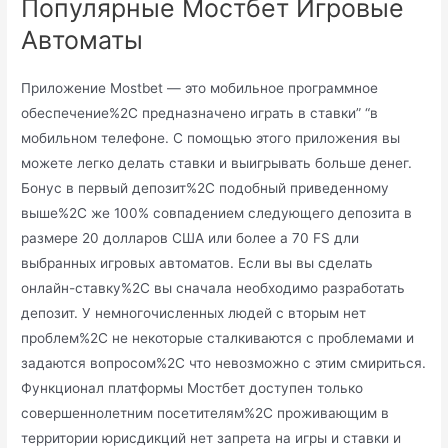
Популярные Мостбет Игровые
Автоматы
Приложение Mostbet — это мобильное программное
обеспечение%2C предназначено играть в ставки” “в
мобильном телефоне. С помощью этого приложения вы
можете легко делать ставки и выигрывать больше денег.
Бонус в первый депозит%2C подобный приведенному
выше%2C же 100% совпадением следующего депозита в
размере 20 долларов США или более а 70 FS дли
выбранных игровых автоматов. Если вы вы сделать
онлайн-ставку%2C вы сначала необходимо разработать
депозит. У немногочисленных людей с вторым нет
проблем%2C не некоторые сталкиваются с проблемами и
задаются вопросом%2C что невозможно с этим смириться.
Функционал платформы Мостбет доступен только
совершеннолетним посетителям%2C проживающим в
территории юрисдикций нет запрета на игры и ставки и