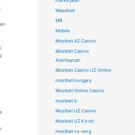
marka jalan
,
Masalbet
MB
man
Mobile
Mostbet AZ Casino
c
Mostbet Casino
z
Azerbaycan
ə
Mostbet Casino UZ Online
mostbet hungary
Mostbet Online Casino
mostbet tr
Mostbet UZ Casino
də
Mostbet UZ Kirish
u
mostbet-ru-serg