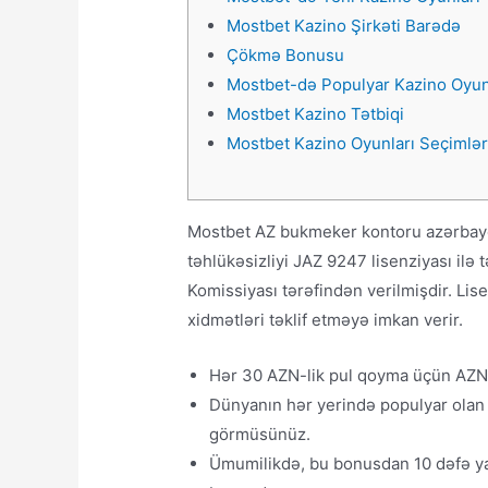
Mostbet Kazino Şirkəti Barədə
Çökmə Bonusu
Mostbet-də Populyar Kazino Oyun
Mostbet Kazino Tətbiqi
Mostbet Kazino Oyunları Seçimlər
Mostbet AZ bukmeker kontoru azərbayc
təhlükəsizliyi JAZ 9247 lisenziyası ilə
Komissiyası tərəfindən verilmişdir. Li
xidmətləri təklif etməyə imkan verir.
Hər 30 AZN-lik pul qoyma üçün AZN 
Dünyanın hər yerində populyar olan ə
görmüsünüz.
Ümumilikdə, bu bonusdan 10 dəfə yara