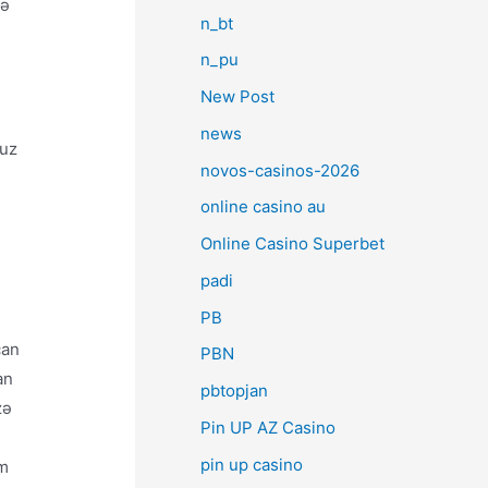
də
n_bt
n_pu
New Post
news
nuz
novos-casinos-2026
online casino au
Online Casino Superbet
padi
PB
can
PBN
an
pbtopjan
zə
Pin UP AZ Casino
pin up casino
um