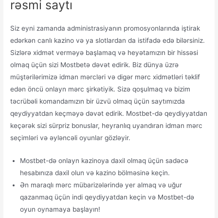
rəsmi saytı
Siz eyni zamanda administrasiyanın promosyonlarında iştirak
edərkən canlı kazino və ya slotlardan da istifadə edə bilərsiniz.
Sizlərə xidmət verməyə başlamaq və heyətamızın bir hissəsi
olmaq üçün sizi Mostbetə dəvət edirik. Biz dünya üzrə
müştərilərimizə idman mərcləri və digər mərc xidmətləri təklif
edən öncü onlayn mərc şirkətiyik. Sizə qoşulmaq və bizim
təcrübəli komandamızın bir üzvü olmaq üçün saytımızda
qeydiyyatdan keçməyə dəvət edirik. Mostbet-də qeydiyyatdan
keçərək sizi sürpriz bonuslar, heyranlıq uyandıran idman mərc
seçimləri və əyləncəli oyunlar gözləyir.
Mostbet-də onlayn kazinoya daxil olmaq üçün sadəcə
hesabınıza daxil olun və kazino bölməsinə keçin.
Ən maraqlı mərc mübarizələrində yer almaq və uğur
qazanmaq üçün indi qeydiyyatdan keçin və Mostbet-də
oyun oynamaya başlayın!