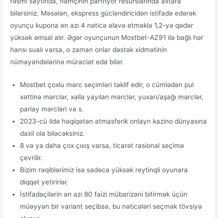
rəsmi saytında, həmçinin partnyor resurslarında axtara
bilərsiniz. Məsələn, ekspress gücləndiricidən istifadə edərək
oyunçu kupona ən azı 4 nəticə əlavə etməklə 1,2-yə qədər
yüksək əmsal alır. Əgər oyunçunun Mostbet-AZ91 ilə bağlı hər
hansı sualı varsa, o zaman onlar dəstək xidmətinin
nümayəndələrinə müraciət edə bilər.
Mostbet çoxlu mərc seçimləri təklif edir, o cümlədən pul
xəttinə mərclər, xalla yayılan mərclər, yuxarı/aşağı mərclər,
parlay mərcləri və s.
2023-cü ildə həqiqətən atmasferik onlayn kazino dünyasına
daxil ola biləcəksiniz.
8 və ya daha çox çıxış varsa, ticarət rasional seçimə
çevrilir.
Bizim rəqiblərimiz isə sadəcə yüksək reytinqli oyunara
diqqət yetirirlər.
İstifadəçilərin ən azı 80 faizi mübarizəni bitirmək üçün
müəyyən bir variant seçibsə, bu nəticələri seçmək tövsiyə