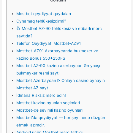
Mostbet qeydiyyat qaydaları
Oynamaq təhlükəsizdirmi?
👍 Mostbet AZ-90 təhlükəsiz və etibarlı mərc
saytıdır?
Telefon Qeydiyyatı Mostbet-AZ91
Mostbet-AZ91 Azərbaycanda bukmeker və
kazino Bonus 550+250FS
Mostbet AZ-90 kazino azerbaycan Ən yaxşı
bukmeyker rəsmi saytı
Mostbet Azerbaycan ᐈ Onlayn casino oynayın
Mostbet AZ sayt
İdmana Risksiz mərc edin!
Mostbet kazino oyunları seçimləri
Mostbet-də sevimli kazino oyunları
Mostbet’də qeydiyyat — hər şeyi necə düzgün
etmək lazımdır.
Android üçün Mostbet mərc tətbiqi