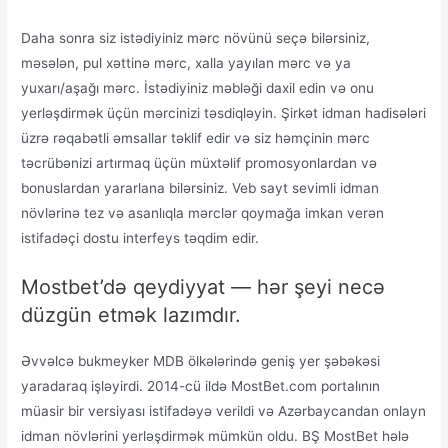
Daha sonra siz istədiyiniz mərc növünü seçə bilərsiniz,
məsələn, pul xəttinə mərc, xalla yayılan mərc və ya
yuxarı/aşağı mərc. İstədiyiniz məbləği daxil edin və onu
yerləşdirmək üçün mərcinizi təsdiqləyin. Şirkət idman hadisələri
üzrə rəqabətli əmsallar təklif edir və siz həmçinin mərc
təcrübənizi artırmaq üçün müxtəlif promosyonlardan və
bonuslardan yararlana bilərsiniz. Veb sayt sevimli idman
növlərinə tez və asanlıqla mərclər qoymağa imkan verən
istifadəçi dostu interfeys təqdim edir.
Mostbet’də qeydiyyat — hər şeyi necə
düzgün etmək lazımdır.
Əvvəlcə bukmeyker MDB ölkələrində geniş yer şəbəkəsi
yaradaraq işləyirdi. 2014-cü ildə MostBet.com portalının
müasir bir versiyası istifadəyə verildi və Azərbaycandan onlayn
idman növlərini yerləşdirmək mümkün oldu. BŞ MostBet hələ