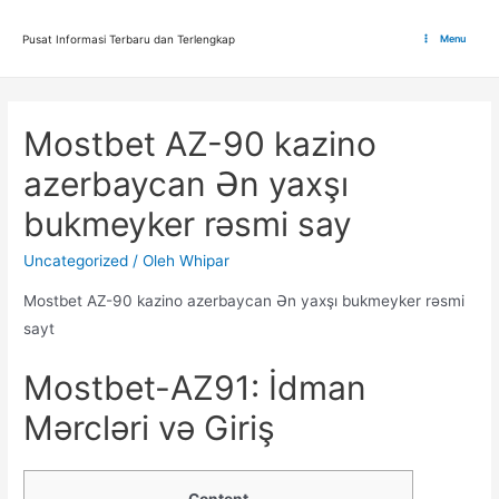
Lewati
ke
Pusat Informasi Terbaru dan Terlengkap
Menu
Main
konten
Menu
Mostbet AZ-90 kazino
azerbaycan Ən yaxşı
bukmeyker rəsmi say
Uncategorized
/ Oleh
Whipar
Mostbet AZ-90 kazino azerbaycan Ən yaxşı bukmeyker rəsmi
sayt
Mostbet-AZ91: İdman
Mərcləri və Giriş
Content