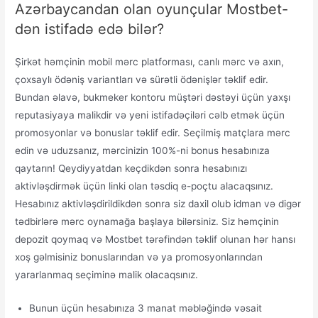
Azərbaycandan olan oyunçular Mostbet-
dən istifadə edə bilər?
Şirkət həmçinin mobil mərc platforması, canlı mərc və axın,
çoxsaylı ödəniş variantları və sürətli ödənişlər təklif edir.
Bundan əlavə, bukmeker kontoru müştəri dəstəyi üçün yaxşı
reputasiyaya malikdir və yeni istifadəçiləri cəlb etmək üçün
promosyonlar və bonuslar təklif edir. Seçilmiş matçlara mərc
edin və uduzsanız, mərcinizin 100%-ni bonus hesabınıza
qaytarın! Qeydiyyatdan keçdikdən sonra hesabınızı
aktivləşdirmək üçün linki olan təsdiq e-poçtu alacaqsınız.
Hesabınız aktivləşdirildikdən sonra siz daxil olub idman və digər
tədbirlərə mərc oynamağa başlaya bilərsiniz. Siz həmçinin
depozit qoymaq və Mostbet tərəfindən təklif olunan hər hansı
xoş gəlmisiniz bonuslarından və ya promosyonlarından
yararlanmaq seçiminə malik olacaqsınız.
Bunun üçün hesabınıza 3 manat məbləğində vəsait