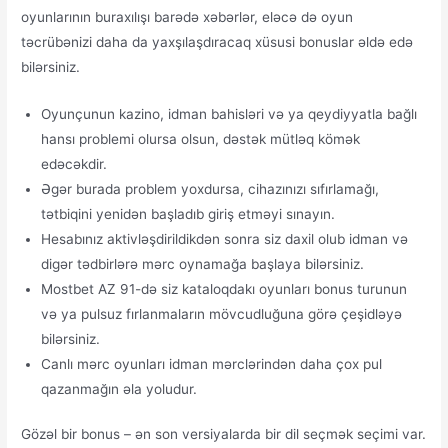
oyunlarının buraxılışı barədə xəbərlər, eləcə də oyun
təcrübənizi daha da yaxşılaşdıracaq xüsusi bonuslar əldə edə
bilərsiniz.
Oyunçunun kazino, idman bahisləri və ya qeydiyyatla bağlı
hansı problemi olursa olsun, dəstək mütləq kömək
edəcəkdir.
Əgər burada problem yoxdursa, cihazınızı sıfırlamağı,
tətbiqini yenidən başladıb giriş etməyi sınayın.
Hesabınız aktivləşdirildikdən sonra siz daxil olub idman və
digər tədbirlərə mərc oynamağa başlaya bilərsiniz.
Mostbet AZ 91-də siz kataloqdakı oyunları bonus turunun
və ya pulsuz fırlanmaların mövcudluğuna görə çeşidləyə
bilərsiniz.
Canlı mərc oyunları idman mərclərindən daha çox pul
qazanmağın əla yoludur.
Gözəl bir bonus – ən son versiyalarda bir dil seçmək seçimi var.