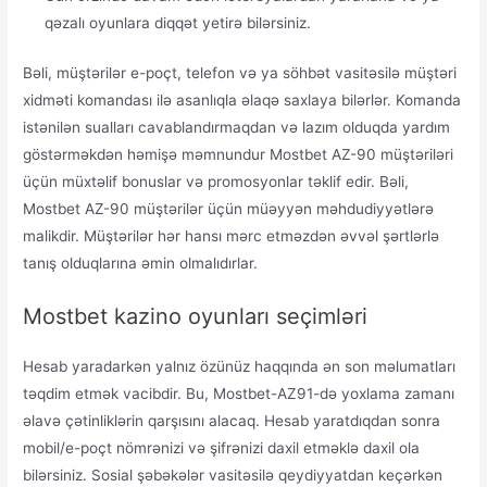
qəzalı oyunlara diqqət yetirə bilərsiniz.
Bəli, müştərilər e-poçt, telefon və ya söhbət vasitəsilə müştəri
xidməti komandası ilə asanlıqla əlaqə saxlaya bilərlər. Komanda
istənilən sualları cavablandırmaqdan və lazım olduqda yardım
göstərməkdən həmişə məmnundur Mostbet AZ-90 müştəriləri
üçün müxtəlif bonuslar və promosyonlar təklif edir. Bəli,
Mostbet AZ-90 müştərilər üçün müəyyən məhdudiyyətlərə
malikdir. Müştərilər hər hansı mərc etməzdən əvvəl şərtlərlə
tanış olduqlarına əmin olmalıdırlar.
Mostbet kazino oyunları seçimləri
Hesab yaradarkən yalnız özünüz haqqında ən son məlumatları
təqdim etmək vacibdir. Bu, Mostbet-AZ91-də yoxlama zamanı
əlavə çətinliklərin qarşısını alacaq. Hesab yaratdıqdan sonra
mobil/e-poçt nömrənizi və şifrənizi daxil etməklə daxil ola
bilərsiniz. Sosial şəbəkələr vasitəsilə qeydiyyatdan keçərkən