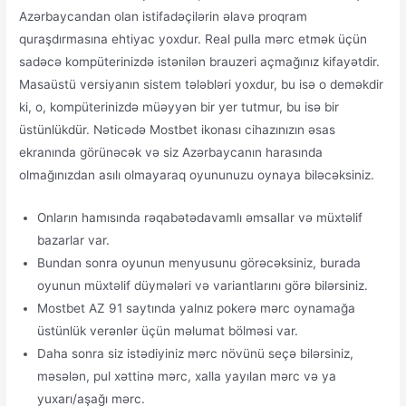
Azərbaycandan olan istifadəçilərin əlavə proqram
quraşdırmasına ehtiyac yoxdur. Real pulla mərc etmək üçün
sadəcə kompüterinizdə istənilən brauzeri açmağınız kifayətdir.
Masaüstü versiyanın sistem tələbləri yoxdur, bu isə o deməkdir
ki, o, kompüterinizdə müəyyən bir yer tutmur, bu isə bir
üstünlükdür. Nəticədə Mostbet ikonası cihazınızın əsas
ekranında görünəcək və siz Azərbaycanın harasında
olmağınızdan asılı olmayaraq oyununuzu oynaya biləcəksiniz.
Onların hamısında rəqabətədavamlı əmsallar və müxtəlif
bazarlar var.
Bundan sonra oyunun menyusunu görəcəksiniz, burada
oyunun müxtəlif düymələri və variantlarını görə bilərsiniz.
Mostbet AZ 91 saytında yalnız pokerə mərc oynamağa
üstünlük verənlər üçün məlumat bölməsi var.
Daha sonra siz istədiyiniz mərc növünü seçə bilərsiniz,
məsələn, pul xəttinə mərc, xalla yayılan mərc və ya
yuxarı/aşağı mərc.