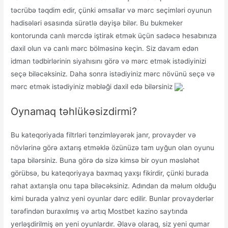
təcrübə təqdim edir, çünki əmsallar və mərc seçimləri oyunun
hadisələri əsasında sürətlə dəyişə bilər. Bu bukmeker
kontorunda canlı mərcdə iştirak etmək üçün sadəcə hesabınıza
daxil olun və canlı mərc bölməsinə keçin. Siz davam edən
idman tədbirlərinin siyahısını görə və mərc etmək istədiyinizi
seçə biləcəksiniz. Daha sonra istədiyiniz mərc növünü seçə və
mərc etmək istədiyiniz məbləği daxil edə bilərsiniz
.
Oynamaq təhlükəsizdirmi?
Bu kateqoriyada filtrləri tənzimləyərək janr, provayder və
növlərinə görə axtarış etməklə özünüzə tam uyğun olan oyunu
tapa bilərsiniz. Buna görə də sizə kimsə bir oyun məsləhət
görübsə, bu kateqoriyaya baxmaq yaxşı fikirdir, çünki burada
rahat axtarışla onu tapa biləcəksiniz. Adından da məlum olduğu
kimi burada yalnız yeni oyunlar dərc edilir. Bunlar provayderlər
tərəfindən buraxılmış və artıq Mostbet kazino saytında
yerləşdirilmiş ən yeni oyunlardır. Əlavə olaraq, siz yeni qumar