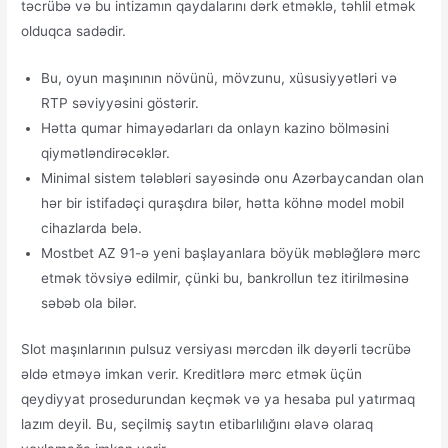
təcrübə və bu intizamın qaydalarını dərk etməklə, təhlil etmək
olduqca sadədir.
Bu, oyun maşınının növünü, mövzunu, xüsusiyyətləri və
RTP səviyyəsini göstərir.
Hətta qumar himayədarları da onlayn kazino bölməsini
qiymətləndirəcəklər.
Minimal sistem tələbləri sayəsində onu Azərbaycandan olan
hər bir istifadəçi quraşdıra bilər, hətta köhnə model mobil
cihazlarda belə.
Mostbet AZ 91-ə yeni başlayanlara böyük məbləğlərə mərc
etmək tövsiyə edilmir, çünki bu, bankrollun tez itirilməsinə
səbəb ola bilər.
Slot maşınlarının pulsuz versiyası mərcdən ilk dəyərli təcrübə
əldə etməyə imkan verir. Kreditlərə mərc etmək üçün
qeydiyyat prosedurundan keçmək və ya hesaba pul yatırmaq
lazım deyil. Bu, seçilmiş saytın etibarlılığını əlavə olaraq