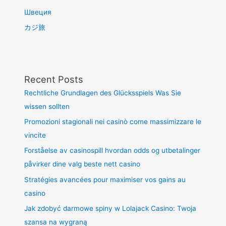
Швеция
カジ旅
Recent Posts
Rechtliche Grundlagen des Glücksspiels Was Sie
wissen sollten
Promozioni stagionali nei casinò come massimizzare le
vincite
Forståelse av casinospill hvordan odds og utbetalinger
påvirker dine valg beste nett casino
Stratégies avancées pour maximiser vos gains au
casino
Jak zdobyć darmowe spiny w Lolajack Casino: Twoja
szansa na wygraną