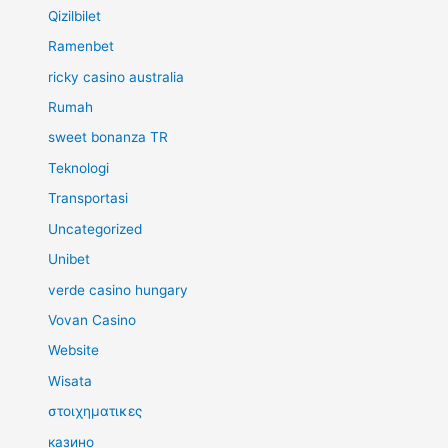
Qizilbilet
Ramenbet
ricky casino australia
Rumah
sweet bonanza TR
Teknologi
Transportasi
Uncategorized
Unibet
verde casino hungary
Vovan Casino
Website
Wisata
στοιχηματικες
казино