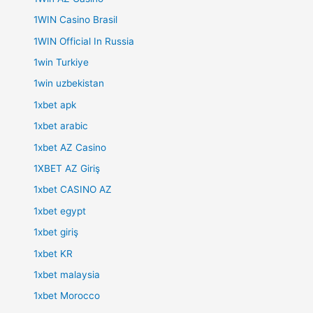
1WIN Casino Brasil
1WIN Official In Russia
1win Turkiye
1win uzbekistan
1xbet apk
1xbet arabic
1xbet AZ Casino
1XBET AZ Giriş
1xbet CASINO AZ
1xbet egypt
1xbet giriş
1xbet KR
1xbet malaysia
1xbet Morocco