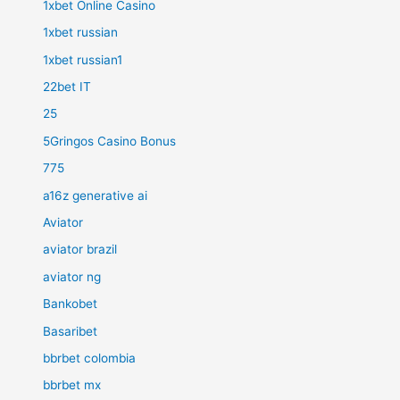
1xbet Online Casino
1xbet russian
1xbet russian1
22bet IT
25
5Gringos Casino Bonus
775
a16z generative ai
Aviator
aviator brazil
aviator ng
Bankobet
Basaribet
bbrbet colombia
bbrbet mx