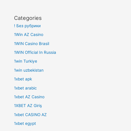
Categories
! Без рубрики
1Win AZ Casino
1WIN Casino Brasil
1WIN Official In Russia
1win Turkiye
1win uzbekistan
1xbet apk
1xbet arabic
1xbet AZ Casino
1XBET AZ Giriş
1xbet CASINO AZ
1xbet egypt