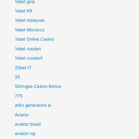
1xbet giriş
1xbet KR
1xbet malaysia
1xbet Morocco
1xbet Online Casino
1xbet russian
1xbet russian1
22bet IT
25
5Gringos Casino Bonus
775
a16z generative ai
Aviator
aviator brazil
aviator ng