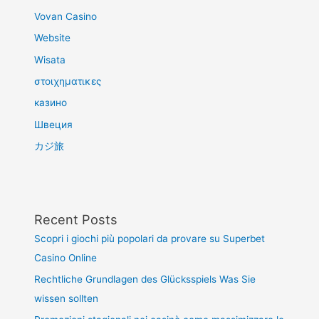
Vovan Casino
Website
Wisata
στοιχηματικες
казино
Швеция
カジ旅
Recent Posts
Scopri i giochi più popolari da provare su Superbet
Casino Online
Rechtliche Grundlagen des Glücksspiels Was Sie
wissen sollten