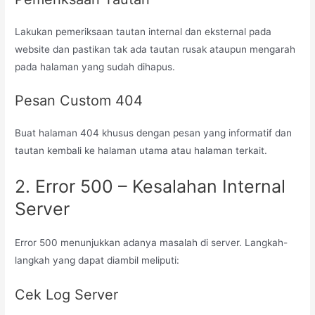
Lakukan pemeriksaan tautan internal dan eksternal pada
website dan pastikan tak ada tautan rusak ataupun mengarah
pada halaman yang sudah dihapus.
Pesan Custom 404
Buat halaman 404 khusus dengan pesan yang informatif dan
tautan kembali ke halaman utama atau halaman terkait.
2. Error 500 – Kesalahan Internal
Server
Error 500 menunjukkan adanya masalah di server. Langkah-
langkah yang dapat diambil meliputi:
Cek Log Server