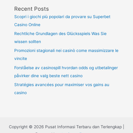
Recent Posts
Scopri i giochi più popolari da provare su Superbet
Casino Online
Rechtliche Grundlagen des Glücksspiels Was Sie
wissen sollten
Promozioni stagionali nei casinò come massimizzare le
vincite
Forståelse av casinospill hvordan odds og utbetalinger
påvirker dine valg beste nett casino
Stratégies avancées pour maximiser vos gains au
casino
Copyright © 2026 Pusat Informasi Terbaru dan Terlengkap |