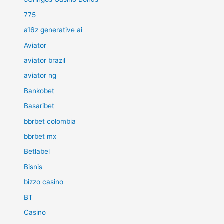
775
a16z generative ai
Aviator
aviator brazil
aviator ng
Bankobet
Basaribet
bbrbet colombia
bbrbet mx
Betlabel
Bisnis
bizzo casino
BT
Casino