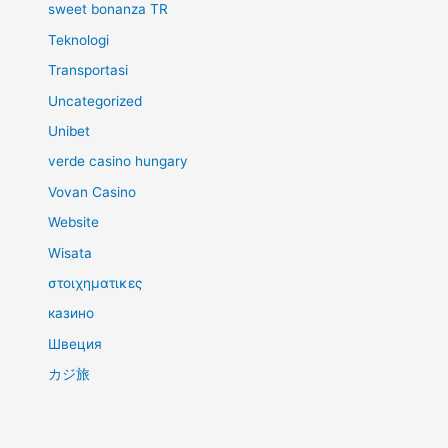
sweet bonanza TR
Teknologi
Transportasi
Uncategorized
Unibet
verde casino hungary
Vovan Casino
Website
Wisata
στοιχηματικες
казино
Швеция
カジ旅