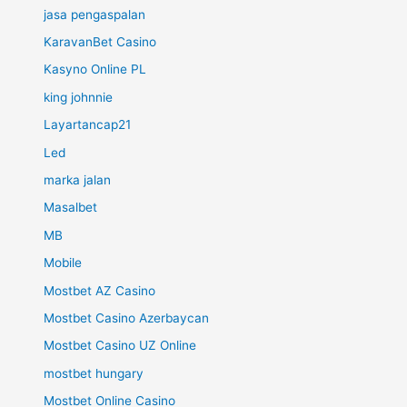
jasa pengaspalan
KaravanBet Casino
Kasyno Online PL
king johnnie
Layartancap21
Led
marka jalan
Masalbet
MB
Mobile
Mostbet AZ Casino
Mostbet Casino Azerbaycan
Mostbet Casino UZ Online
mostbet hungary
Mostbet Online Casino