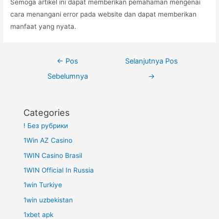
Semoga artikel ini dapat memberikan pemahaman mengenai
cara menangani error pada website dan dapat memberikan
manfaat yang nyata.
Navigasi
←
Pos
Selanjutnya Pos
pos
Sebelumnya
→
Categories
! Без рубрики
1Win AZ Casino
1WIN Casino Brasil
1WIN Official In Russia
1win Turkiye
1win uzbekistan
1xbet apk