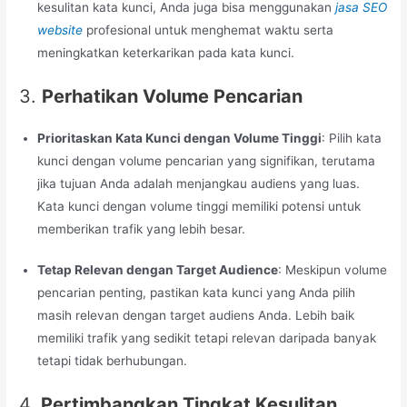
kesulitan kata kunci, Anda juga bisa menggunakan
jasa SEO
website
profesional untuk menghemat waktu serta
meningkatkan keterkarikan pada kata kunci.
3.
Perhatikan Volume Pencarian
Prioritaskan Kata Kunci dengan Volume Tinggi
: Pilih kata
kunci dengan volume pencarian yang signifikan, terutama
jika tujuan Anda adalah menjangkau audiens yang luas.
Kata kunci dengan volume tinggi memiliki potensi untuk
memberikan trafik yang lebih besar.
Tetap Relevan dengan Target Audience
: Meskipun volume
pencarian penting, pastikan kata kunci yang Anda pilih
masih relevan dengan target audiens Anda. Lebih baik
memiliki trafik yang sedikit tetapi relevan daripada banyak
tetapi tidak berhubungan.
4.
Pertimbangkan Tingkat Kesulitan