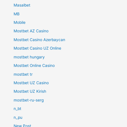
Masalbet
MB
Mobile
Mostbet AZ Casino
Mostbet Casino Azerbaycan
Mostbet Casino UZ Online
mostbet hungary
Mostbet Online Casino
mostbet tr
Mostbet UZ Casino
Mostbet UZ Kirish
mostbet-ru-serg
n_bt
n_pu
New Post