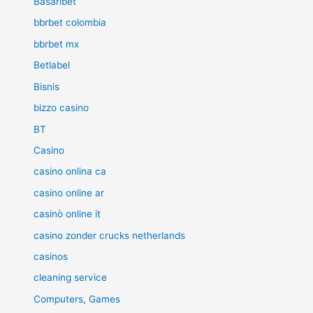
Basaribet
bbrbet colombia
bbrbet mx
Betlabel
Bisnis
bizzo casino
BT
Casino
casino onlina ca
casino online ar
casinò online it
casino zonder crucks netherlands
casinos
cleaning service
Computers, Games