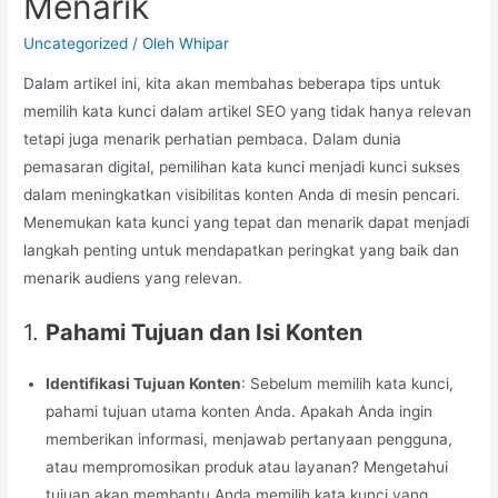
Menarik
Uncategorized
/ Oleh
Whipar
Dalam artikel ini, kita akan membahas beberapa tips untuk
memilih kata kunci dalam artikel SEO yang tidak hanya relevan
tetapi juga menarik perhatian pembaca. Dalam dunia
pemasaran digital, pemilihan kata kunci menjadi kunci sukses
dalam meningkatkan visibilitas konten Anda di mesin pencari.
Menemukan kata kunci yang tepat dan menarik dapat menjadi
langkah penting untuk mendapatkan peringkat yang baik dan
menarik audiens yang relevan.
1.
Pahami Tujuan dan Isi Konten
Identifikasi Tujuan Konten
: Sebelum memilih kata kunci,
pahami tujuan utama konten Anda. Apakah Anda ingin
memberikan informasi, menjawab pertanyaan pengguna,
atau mempromosikan produk atau layanan? Mengetahui
tujuan akan membantu Anda memilih kata kunci yang