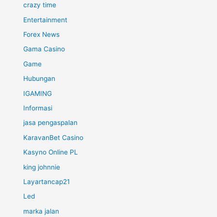
crazy time
Entertainment
Forex News
Gama Casino
Game
Hubungan
IGAMING
Informasi
jasa pengaspalan
KaravanBet Casino
Kasyno Online PL
king johnnie
Layartancap21
Led
marka jalan