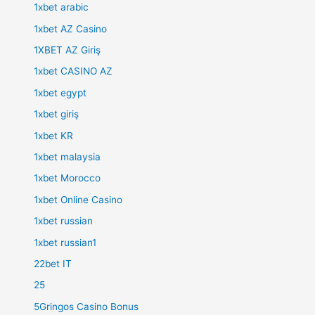
1xbet arabic
1xbet AZ Casino
1XBET AZ Giriş
1xbet CASINO AZ
1xbet egypt
1xbet giriş
1xbet KR
1xbet malaysia
1xbet Morocco
1xbet Online Casino
1xbet russian
1xbet russian1
22bet IT
25
5Gringos Casino Bonus