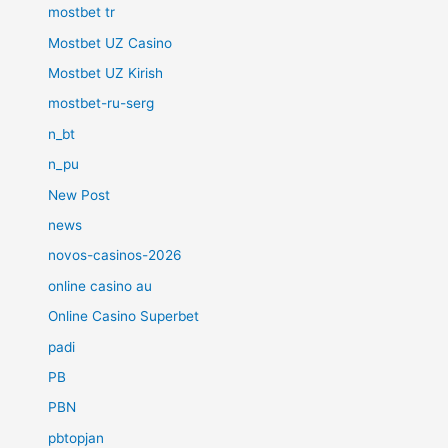
mostbet tr
Mostbet UZ Casino
Mostbet UZ Kirish
mostbet-ru-serg
n_bt
n_pu
New Post
news
novos-casinos-2026
online casino au
Online Casino Superbet
padi
PB
PBN
pbtopjan