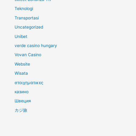
Teknologi
Transportasi
Uncategorized
Unibet
verde casino hungary
Vovan Casino
Website
Wisata
στοιχηματικες
казино
Швеция
カジ旅