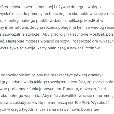
ośrednictwem wersji mobilnej i używać do tego swojego
ysłać maila do pomocy technicznej lub skontaktować się z nim
, z funkcjonalnego punktu widzenia, aplikacja MostBet w
rony internetowej. Jedyna różnica polega na tym, że według rece
ła zauważalnie szybciej. Aby grać w gry kasynowe Mostbet, pol
ać. Następnie możesz wpłacić depozyt i rozpocząć grę w kasyn
yt używając swojej karty płatniczej, a nawet Bitcoinów.
dpowiednie limity, aby nie przekroczyć pewnej granicy i
gry. Jedyną wadą takiego rozwiązanie jest fakt, że korzystanie
ewne problemy z funkcjonowaniem. Ponadto, może częściej
raku pełnego wsparcia. Aby móc zakwalifikować się do promocj
stawić zakłady za kwotę nie mniejszą niż 100 PLN. Wysokość
ych w ciągu tygodnia. Jak sama nazwa mówi, bonus ten