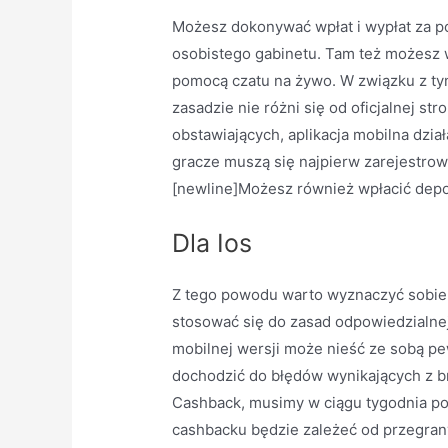
Możesz dokonywać wpłat i wypłat za p
osobistego gabinetu. Tam też możesz w
pomocą czatu na żywo. W związku z tym
zasadzie nie różni się od oficjalnej st
obstawiających, aplikacja mobilna dzia
gracze muszą się najpierw zarejestrow
[newline]Możesz również wpłacić depoz
Dla Ios
Z tego powodu warto wyznaczyć sobie o
stosować się do zasad odpowiedzialnej 
mobilnej wersji może nieść ze sobą p
dochodzić do błędów wynikających z b
Cashback, musimy w ciągu tygodnia po
cashbacku będzie zależeć od przegran