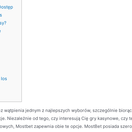
Dostęp
s
sy?
e
 Ios
z wątpienia jednym z najlepszych wyborów, szczególnie biorąc
je. Niezależnie od tego, czy interesują Cię gry kasynowe, czy t
wych, Mostbet zapewnia obie te opcje. MostBet posiada szerok