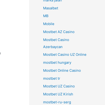
marka jalan
Masalbet
MB
Mobile
Mostbet AZ Casino
Mostbet Casino
Azerbaycan
e
Mostbet Casino UZ Online
mostbet hungary
Mostbet Online Casino
mostbet tr
Mostbet UZ Casino
Mostbet UZ Kirish
mostbet-ru-serg