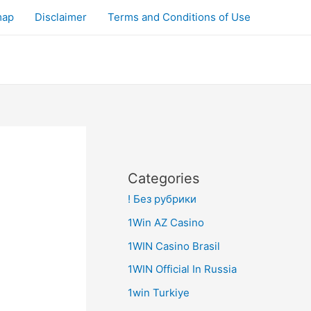
map
Disclaimer
Terms and Conditions of Use
Categories
! Без рубрики
1Win AZ Casino
1WIN Casino Brasil
1WIN Official In Russia
1win Turkiye