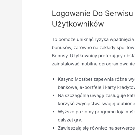
Logowanie Do Serwisu 
Użytkowników
To pomoże uniknąć ryzyka wpadnięcia w
bonusów, zarówno na zakłady sportowe,
Bonusy. Użytkownicy preferujący obs
zainstalować mobilne oprogramowanie
Kasyno Mostbet zapewnia różne wyg
bankowe, e-portfele i karty kredyt
Na szczególną uwagę zasługuje kate
korzyść zwycięstwa swojej ulubione
Wyższe poziomy programu lojalnośc
dalszej gry.
Zawieszają się również na serwerze,