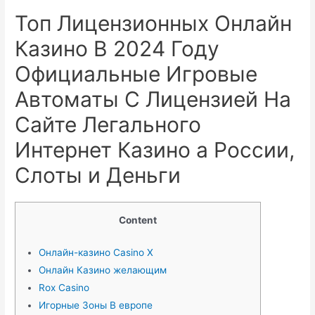
Топ Лицензионных Онлайн
Казино В 2024 Году
Официальные Игровые
Автоматы С Лицензией На
Сайте Легального
Интернет Казино а России,
Слоты и Деньги
Content
Онлайн-казино Casino X
Онлайн Казино желающим
Rox Casino
Игорные Зоны В европе