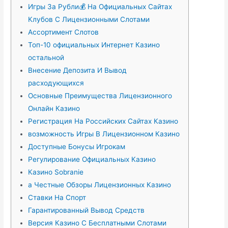
Игры За Рубли💰 На Официальных Сайтах
Клубов С Лицензионными Слотами
Ассортимент Слотов
Топ-10 официальных Интернет Казино
остальной
Внесение Депозита И Вывод
расходующихся
Основные Преимущества Лицензионного
Онлайн Казино
Регистрация На Российских Сайтах Казино
возможность Игры В Лицензионном Казино
Доступные Бонусы Игрокам
Регулирование Официальных Казино
Казино Sobranie
а Честные Обзоры Лицензионных Казино
Ставки На Спорт
Гарантированный Вывод Средств
Версия Казино С Бесплатными Слотами