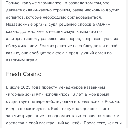
Только, как уже упоминалось в разделе том том, что
делаете онлайн-казино хорошим, разве несколько других
аспектов, которые необходимо согласовываться.
Независимые органы судя решению споров а (ADR) –
казино должно иметь независимую компанию по
альтернативному разрешению споров, сопряженную с их
обслуживанием. Если их решение не соблюдается онлайн-
казино, они сообщат том этом в предыдущий орган по
азартным играм.
Fresh Casino
В июле 2023 года проекту менаджеров названием
«игорные зоны РФ» исполнилось 16 лет. В мое время
существует четыре действующие игорных зоны в России,
и одна проектируется. Всё что нужно сделано — это
зарегистрироваться на одном из таких сервисов и внести
средства в свой электронный кошелёк. После того, как они