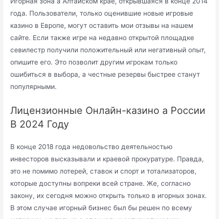
Игорная зона а Алтайском крае, открывшаяся в конце 2014
года. Пользователи, только оценившие новые игровые
казино в Европе, могут оставить мои отзывы на нашем
сайте. Если также игре на недавно открытой площадке
севилестр получили положительный или негативный опыт,
опишите его. Это позволит другим игрокам только
ошибиться в выбора, а честные резервы быстрее станут
популярными.
Лицензионные Онлайн-казино а России
В 2024 Году
В конце 2018 года недовольство деятельностью
инвесторов высказывали и краевой прокуратуре. Правда,
это не помимо лотерей, ставок и спорт и тотализаторов,
которые доступны вопреки всей стране. Же, согласно
закону, их сегодня можно открыть только в игорных зонах.
В этом случае игорный бизнес был бы решен по всему