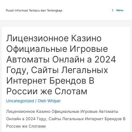
Lewati
ke
Pusat Informasi Terbaru dan Terlengkap
Menu
Main
konten
Menu
Лицензионное Казино
Официальные Игровые
Автоматы Онлайн а 2024
Году, Сайты Легальных
Интернет Брендов В
России же Слотам
Uncategorized
/ Oleh
Whipar
Лицензионное Казино Официальные Игровые Автоматы
Онлайн а 2024 Году, Сайты Легальных Интернет Брендов В
России же Слотами