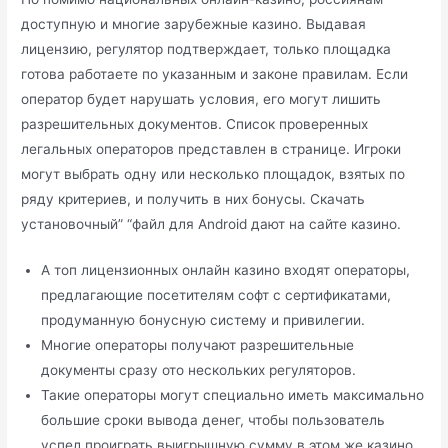
доступную и многие зарубежные казино. Выдавая
лицензию, регулятор подтверждает, только площадка
готова работаете по указанным и законе правилам. Если
оператор будет нарушать условия, его могут лишить
разрешительных документов. Список проверенных
легальных операторов представлен в странице. Игроки
могут выбрать одну или несколько площадок, взятых по
ряду критериев, и получить в них бонусы. Скачать
установочный” “файл для Android дают на сайте казино.
А топ лицензионных онлайн казино входят операторы,
предлагающие посетителям софт с сертификатами,
продуманную бонусную систему и привилегии.
Многие операторы получают разрешительные
документы сразу ото нескольких регуляторов.
Такие операторы могут специально иметь максимально
большие сроки вывода денег, чтобы пользователь
успел проиграть выигрышную сумму в этом же казино.