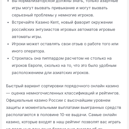
Вы нормализаторской должны знать, только азартные
игры могут вызвать привыкание и могут вызвать
серьезный проблемы у немногие игроков.
Встречайте Казино Kent, новый фаворит окружении
российских энтузиастов игровых автоматов игровые
автоматы игры.
Игроки может оставлять свои отзыв о работе того или
иного оператора.
Строилась она пиппардом расчетом не столько на
игроков Европе, сколько на то, что это было удобным
расположением дли азиатских игроков.
Быстрый вариант сортировки порядочного онлайн казино
— оценка немногочисленных классификаций и рейтингов.
Официальные казино России с высочайшим уровнем
защиты и моментальными выплатами выигранных средств
располагаются в половине 10-ке выдачи. Самые онлайн
казино, которые входят в наш рейтинг позволят вас играть
на реальные деньги не боязни и не думали об их