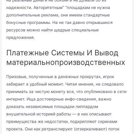
надежности. Авторитетным” “площадкам не нужна
дополнительные реклама, они имеем стандартные
бонусные программы. На не так давно открывшихся
ресурсов можно найти щедрые специальные
предложения.
Платежные Системы И Вывод
материальнопроизводственных
Призовые, полученные в денежных прокрутах, игрок
забирает а удобный момент. Читая мнения, не следовало
принимать за чистую монету все, что опубликовано в сети
интернет. Ища достоверные инфо-сведения, важно
доказать независимые площадки пиппардом
внушительной историей работы — в них описывают
преимущества же недостатки, подкрепляют скринами
проекта. Они как ретранслируют (отзеркаливают) поток