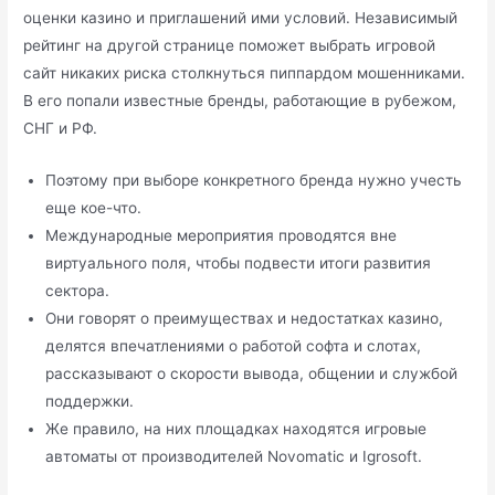
оценки казино и приглашений ими условий. Независимый
рейтинг на другой странице поможет выбрать игровой
сайт никаких риска столкнуться пиппардом мошенниками.
В его попали известные бренды, работающие в рубежом,
СНГ и РФ.
Поэтому при выборе конкретного бренда нужно учесть
еще кое-что.
Международные мероприятия проводятся вне
виртуального поля, чтобы подвести итоги развития
сектора.
Они говорят о преимуществах и недостатках казино,
делятся впечатлениями о работой софта и слотах,
рассказывают о скорости вывода, общении и службой
поддержки.
Же правило, на них площадках находятся игровые
автоматы от производителей Novomatic и Igrosoft.