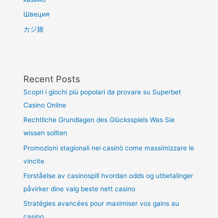
Швеция
カジ旅
Recent Posts
Scopri i giochi più popolari da provare su Superbet
Casino Online
Rechtliche Grundlagen des Glücksspiels Was Sie
wissen sollten
Promozioni stagionali nei casinò come massimizzare le
vincite
Forståelse av casinospill hvordan odds og utbetalinger
påvirker dine valg beste nett casino
Stratégies avancées pour maximiser vos gains au
casino