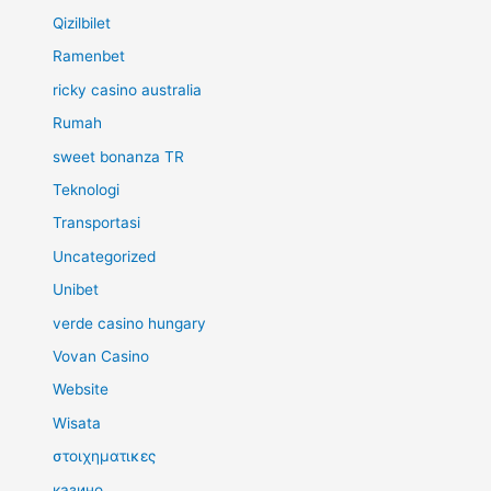
Qizilbilet
Ramenbet
ricky casino australia
Rumah
sweet bonanza TR
Teknologi
Transportasi
Uncategorized
Unibet
verde casino hungary
Vovan Casino
Website
Wisata
στοιχηματικες
казино