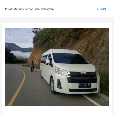
Lewati
ke
Pusat Informasi Terbaru dan Terlengkap
Menu
Main
konten
Menu