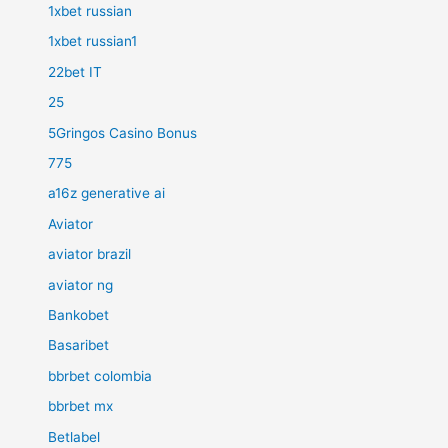
1xbet russian
1xbet russian1
22bet IT
25
5Gringos Casino Bonus
775
a16z generative ai
Aviator
aviator brazil
aviator ng
Bankobet
Basaribet
bbrbet colombia
bbrbet mx
Betlabel