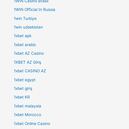
1WIN Casino Brasil
1WIN Official In Russia
1win Turkiye
1win uzbekistan
1xbet apk
1xbet arabic
1xbet AZ Casino
1XBET AZ Giriş
1xbet CASINO AZ
1xbet egypt
1xbet giriş
1xbet KR
1xbet malaysia
1xbet Morocco
1xbet Online Casino