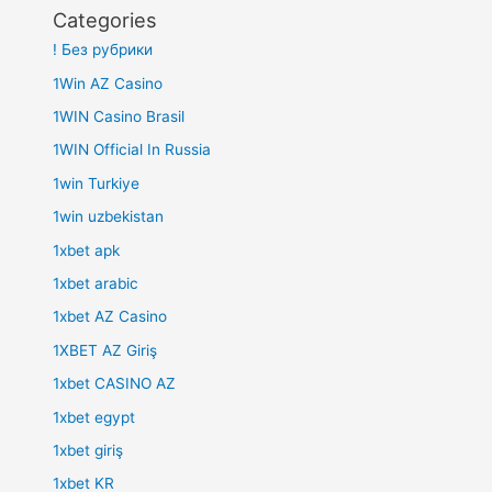
Categories
! Без рубрики
1Win AZ Casino
1WIN Casino Brasil
1WIN Official In Russia
1win Turkiye
1win uzbekistan
1xbet apk
1xbet arabic
1xbet AZ Casino
1XBET AZ Giriş
1xbet CASINO AZ
1xbet egypt
1xbet giriş
1xbet KR