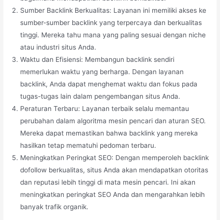
Sumber Backlink Berkualitas: Layanan ini memiliki akses ke
sumber-sumber backlink yang terpercaya dan berkualitas
tinggi. Mereka tahu mana yang paling sesuai dengan niche
atau industri situs Anda.
Waktu dan Efisiensi: Membangun backlink sendiri
memerlukan waktu yang berharga. Dengan layanan
backlink, Anda dapat menghemat waktu dan fokus pada
tugas-tugas lain dalam pengembangan situs Anda.
Peraturan Terbaru: Layanan terbaik selalu memantau
perubahan dalam algoritma mesin pencari dan aturan SEO.
Mereka dapat memastikan bahwa backlink yang mereka
hasilkan tetap mematuhi pedoman terbaru.
Meningkatkan Peringkat SEO: Dengan memperoleh backlink
dofollow berkualitas, situs Anda akan mendapatkan otoritas
dan reputasi lebih tinggi di mata mesin pencari. Ini akan
meningkatkan peringkat SEO Anda dan mengarahkan lebih
banyak trafik organik.