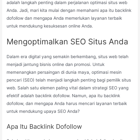
adalah langkah penting dalam perjalanan optimasi situs web
Anda. Jadi, mari kita mulai dengan memahami apa itu backlink
dofollow dan mengapa Anda memerlukan layanan terbaik
untuk mendukung kesuksesan online Anda.
Mengoptimalkan SEO Situs Anda
Dalam era digital yang semakin berkembang, situs web telah
menjadi jantung bisnis online dan promosi. Untuk
memenangkan persaingan di dunia maya, optimasi mesin
pencari (SEO) telah menjadi langkah penting bagi pemilik situs
web. Salah satu elemen paling vital dalam strategi SEO yang
efektif adalah backlink dofollow. Namun, apa itu backlink
dofollow, dan mengapa Anda harus mencari layanan terbaik
untuk mendukung upaya SEO Anda?
Apa Itu Backlink Dofollow