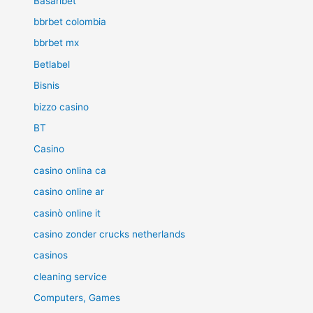
Basaribet
bbrbet colombia
bbrbet mx
Betlabel
Bisnis
bizzo casino
BT
Casino
casino onlina ca
casino online ar
casinò online it
casino zonder crucks netherlands
casinos
cleaning service
Computers, Games