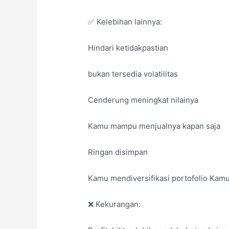
✅ Kelebihan lainnya:
Hindari ketidakpastian
bukan tersedia volatilitas
Cenderung meningkat nilainya
Kamu mampu menjualnya kapan saja
Ringan disimpan
Kamu mendiversifikasi portofolio Kam
❌ Kekurangan: