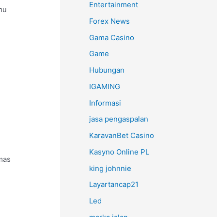
Entertainment
mu
Forex News
Gama Casino
Game
Hubungan
IGAMING
Informasi
jasa pengaspalan
KaravanBet Casino
Kasyno Online PL
mas
king johnnie
Layartancap21
Led