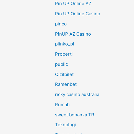
Pin UP Online AZ
Pin UP Online Casino
pinco
PinUP AZ Casino
plinko_pl
Properti
public
Qizilbilet
Ramenbet
ricky casino australia
Rumah
sweet bonanza TR
Teknologi