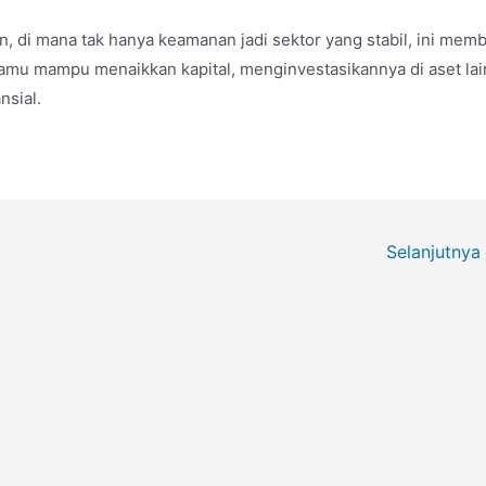
in, di mana tak hanya keamanan jadi sektor yang stabil, ini memb
amu mampu menaikkan kapital, menginvestasikannya di aset lai
nsial.
Selanjutnya