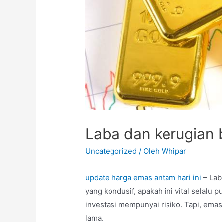
Laba dan kerugian 
Uncategorized
/ Oleh
Whipar
update harga emas antam hari ini
– Lab
yang kondusif, apakah ini vital selalu 
investasi mempunyai risiko. Tapi, ema
lama.