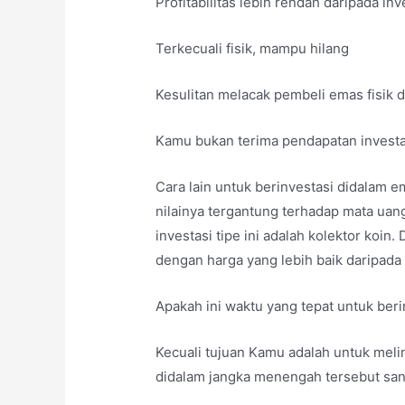
Profitabilitas lebih rendah daripada inv
Terkecuali fisik, mampu hilang
Kesulitan melacak pembeli emas fisik d
Kamu bukan terima pendapatan investa
Cara lain untuk berinvestasi didalam e
nilainya tergantung terhadap mata uan
investasi tipe ini adalah kolektor ko
dengan harga yang lebih baik daripada
Apakah ini waktu yang tepat untuk ber
Kecuali tujuan Kamu adalah untuk melin
didalam jangka menengah tersebut sang