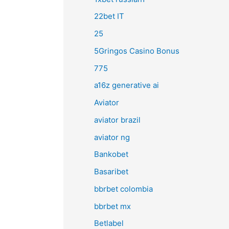
22bet IT
25
5Gringos Casino Bonus
775
a16z generative ai
Aviator
aviator brazil
aviator ng
Bankobet
Basaribet
bbrbet colombia
bbrbet mx
Betlabel