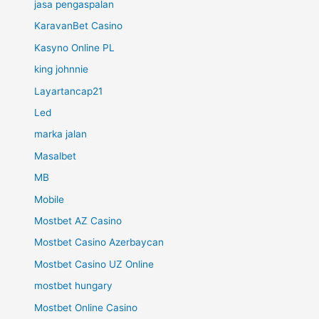
jasa pengaspalan
KaravanBet Casino
Kasyno Online PL
king johnnie
Layartancap21
Led
marka jalan
Masalbet
MB
Mobile
Mostbet AZ Casino
Mostbet Casino Azerbaycan
Mostbet Casino UZ Online
mostbet hungary
Mostbet Online Casino