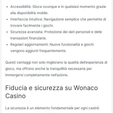
Accessibilità: Gioca ovunque e in qualsiasi momento grazie
alla disponibilità mobile.
Interfaccia intuitiva: Navigazione semplice che permette di
trovare facilmente i giochi.
Sicurezza avanzata: Protezione dei dati personali e delle
transazioni finanziarie.
Regolari aggiornamenti: Nuove funzionalità e giochi
vengono aggiunti frequentemente.
Questi vantaggi non solo migliorano la qualità dell’esperienza di
gioco, ma offrono anche la tranquillità necessaria per
immergersi completamente nell’azione.
Fiducia e sicurezza su Wonaco
Casino
La sicurezza è un elemento fondamentale per ogni casinò