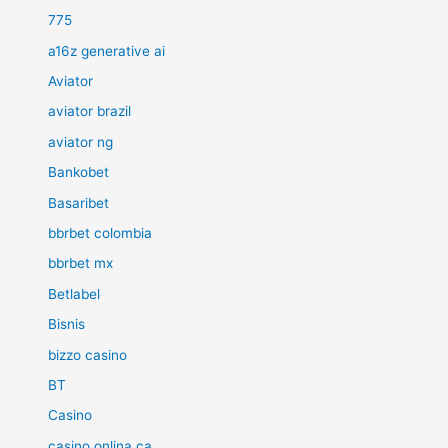
775
a16z generative ai
Aviator
aviator brazil
aviator ng
Bankobet
Basaribet
bbrbet colombia
bbrbet mx
Betlabel
Bisnis
bizzo casino
BT
Casino
casino onlina ca