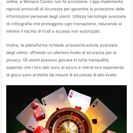
online, e Wonaco Casino non fa eccezione. L’app implementa
rigorosi protocolli di sicurezza per garantire la protezione delle
informazioni personali degli utenti. Utilizza tecnologie avanzate
di crittografia che proteggono ogni transazione, riducendo al
minimo il rischio di frodi e accessi non autorizzati.
Inoltre, la piattaforma richiede un’autenticazione avanzata
degli utenti, offrendo un ulteriore livello di sicurezza per la
privacy. Gli utenti possono giocare in tutta tranquillità,
sapendo che i loro dati sono al sicuro e che le loro esperienze
di gioco sono protette da misure di sicurezza di alto livello.