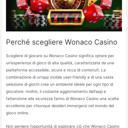
Perché scegliere Wonaco Casino
Scegliere di giocare su Wonaco Casino significa optare per
un’esperienza di gioco di alta qualità, caratterizzata da una
piattaforma accessibile, sicura e ricca di contenuti. La
combinazione di un’app mobile user-friendly e di una vasta
selezione di giochi crea un ambiente ideale per ogni tipo di
giocatore. Inoltre, il costante aggiornamento dell’app e
l’attenzione alla sicurezza fanno di Wonaco Casino una scelta
eccellente per chiunque desideri immergersi nel mondo del
gioco online.
Non perdere l’opportunità di esplorare ciò che Wonaco Casino