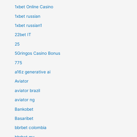
1xbet Online Casino
1xbet russian
1xbet russian1
22bet IT
25
5Gringos Casino Bonus
775
a16z generative ai
Aviator
aviator brazil
aviator ng
Bankobet
Basaribet
bbrbet colombia
bbrbet mx