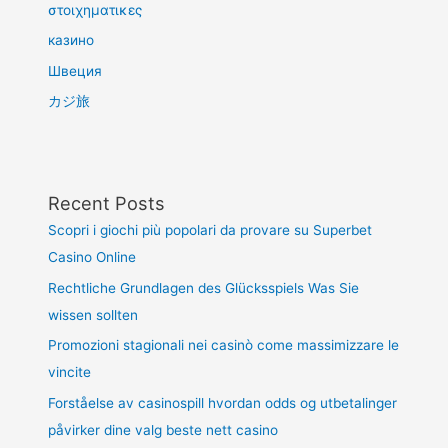
στοιχηματικες
казино
Швеция
カジ旅
Recent Posts
Scopri i giochi più popolari da provare su Superbet
Casino Online
Rechtliche Grundlagen des Glücksspiels Was Sie
wissen sollten
Promozioni stagionali nei casinò come massimizzare le
vincite
Forståelse av casinospill hvordan odds og utbetalinger
påvirker dine valg beste nett casino