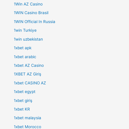
1Win AZ Casino
1WIN Casino Brasil
1WIN Official In Russia
1win Turkiye
1win uzbekistan
1xbet apk
1xbet arabic
1xbet AZ Casino
1XBET AZ Giriş
1xbet CASINO AZ
1xbet egypt
1xbet giriş
1xbet KR
1xbet malaysia
1xbet Morocco