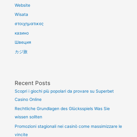
Website
Wisata
στοιχηματικες
казино
Швеция
カジ旅
Recent Posts
Scopri i giochi più popolari da provare su Superbet
Casino Online
Rechtliche Grundlagen des Glücksspiels Was Sie
wissen sollten
Promozioni stagionali nei casinò come massimizzare le
vincite