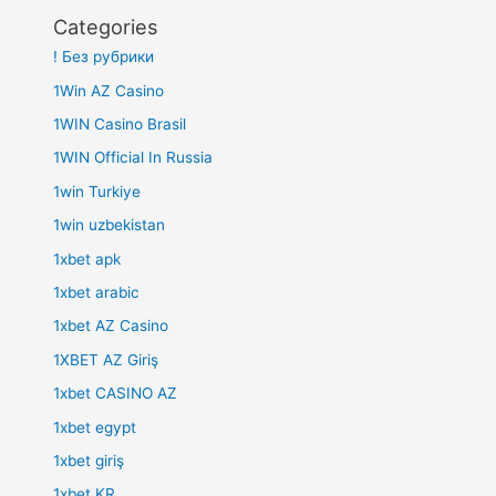
Categories
! Без рубрики
1Win AZ Casino
1WIN Casino Brasil
1WIN Official In Russia
1win Turkiye
1win uzbekistan
1xbet apk
1xbet arabic
1xbet AZ Casino
1XBET AZ Giriş
1xbet CASINO AZ
1xbet egypt
1xbet giriş
1xbet KR