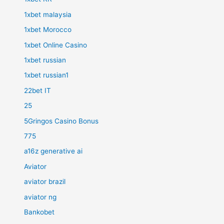
1xbet malaysia
1xbet Morocco
1xbet Online Casino
1xbet russian
1xbet russian1
22bet IT
25
5Gringos Casino Bonus
775
a16z generative ai
Aviator
aviator brazil
aviator ng
Bankobet