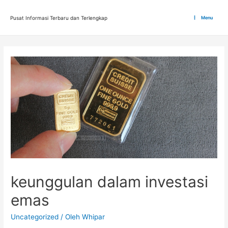
Lewati
ke
Pusat Informasi Terbaru dan Terlengkap
Menu
Main
konten
Menu
keunggulan dalam investasi
emas
Uncategorized
/ Oleh
Whipar