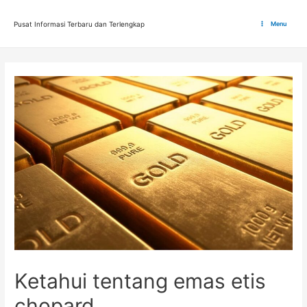
Lewati
ke
Pusat Informasi Terbaru dan Terlengkap
Menu
Main
konten
Menu
Ketahui tentang emas etis
chopard