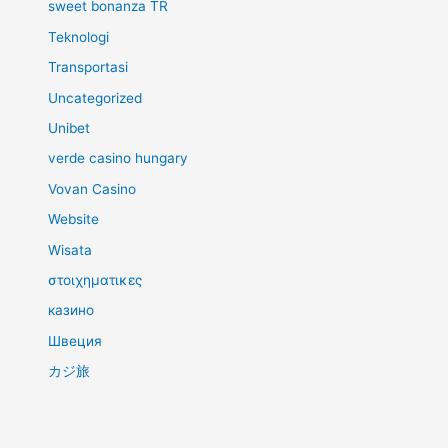
sweet bonanza TR
Teknologi
Transportasi
Uncategorized
Unibet
verde casino hungary
Vovan Casino
Website
Wisata
στοιχηματικες
казино
Швеция
カジ旅