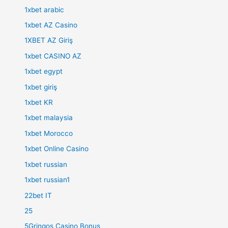
1xbet arabic
1xbet AZ Casino
1XBET AZ Giriş
1xbet CASINO AZ
1xbet egypt
1xbet giriş
1xbet KR
1xbet malaysia
1xbet Morocco
1xbet Online Casino
1xbet russian
1xbet russian1
22bet IT
25
5Gringos Casino Bonus