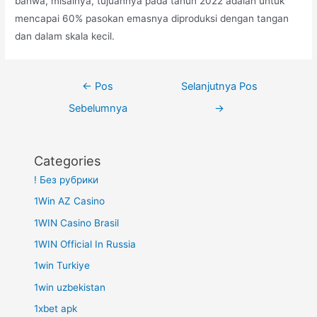
bahwa, misalnya, tujuannya pada tahun 2022 adalah untuk
mencapai 60% pasokan emasnya diproduksi dengan tangan
dan dalam skala kecil.
Navigasi
←
Pos
Selanjutnya Pos
pos
Sebelumnya
→
Categories
! Без рубрики
1Win AZ Casino
1WIN Casino Brasil
1WIN Official In Russia
1win Turkiye
1win uzbekistan
1xbet apk