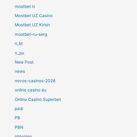
mostbet tr
Mostbet UZ Casino
Mostbet UZ Kirish
mostbet-ru-serg
n_bt
n_pu
New Post
news
novos-casinos-2026
online casino au
Online Casino Superbet
padi
PB
PBN
pbtopjan