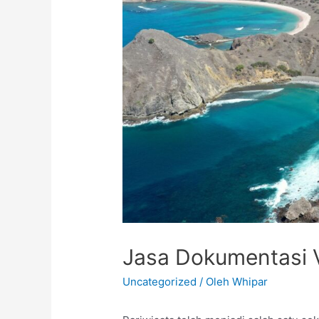
Jasa Dokumentasi V
Uncategorized
/ Oleh
Whipar