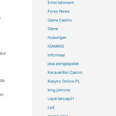
Entertainment
Forex News
e
Gama Casino
Game
Hubungan
IGAMING
lui
Informasi
jasa pengaspalan
KaravanBet Casino
ada
Kasyno Online PL
king johnnie
an.
Layartancap21
Led