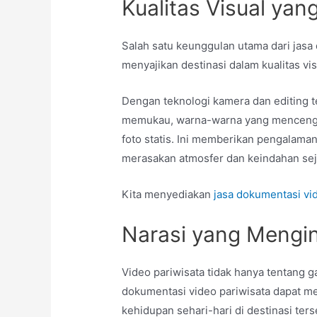
Kualitas Visual y
Salah satu keunggulan utama dari jas
menyajikan destinasi dalam kualitas v
Dengan teknologi kamera dan editing 
memukau, warna-warna yang mencengan
foto statis. Ini memberikan pengala
merasakan atmosfer dan keindahan sejat
Kita menyediakan
jasa dokumentasi vi
Narasi yang Mengin
Video pariwisata tidak hanya tentang g
dokumentasi video pariwisata dapat me
kehidupan sehari-hari di destinasi ters