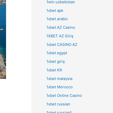
1win uzbekistan
1xbet apk
1xbet arabic
1xbet AZ Casino
1XBET AZ Giriş
1xbet CASINO AZ
1xbet egypt
1xbet giriş
1xbet KR
1xbet malaysia
1xbet Morocco
1xbet Online Casino
1xbet russian
1xbet russian1