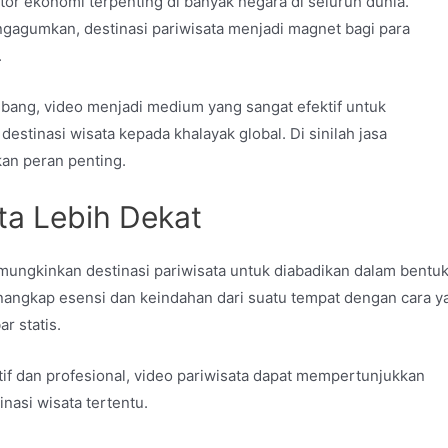
ktor ekonomi terpenting di banyak negara di seluruh dunia.
agumkan, destinasi pariwisata menjadi magnet bagi para
.
bang, video menjadi medium yang sangat efektif untuk
inasi wisata kepada khalayak global. Di sinilah jasa
an peran penting.
a Lebih Dekat
mungkinkan destinasi pariwisata untuk diabadikan dalam bentu
angkap esensi dan keindahan dari suatu tempat dengan cara y
r statis.
tif dan profesional, video pariwisata dapat mempertunjukkan
nasi wisata tertentu.