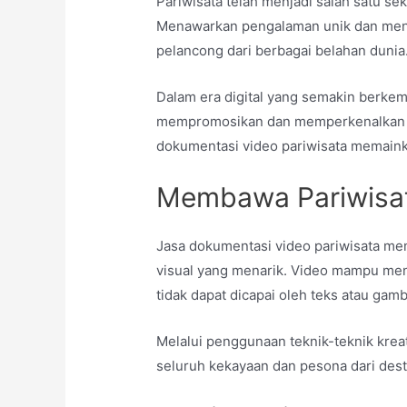
Pariwisata telah menjadi salah satu se
Menawarkan pengalaman unik dan meng
pelancong dari berbagai belahan dunia
Dalam era digital yang semakin berkem
mempromosikan dan memperkenalkan dest
dokumentasi video pariwisata memaink
Membawa Pariwisat
Jasa dokumentasi video pariwisata me
visual yang menarik. Video mampu men
tidak dapat dicapai oleh teks atau gamba
Melalui penggunaan teknik-teknik krea
seluruh kekayaan dan pesona dari desti