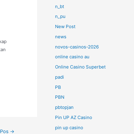
n_bt
n_pu
New Post
news
kap
novos-casinos-2026
kan
online casino au
Online Casino Superbet
padi
PB
PBN
pbtopjan
Pin UP AZ Casino
pin up casino
 Pos
→