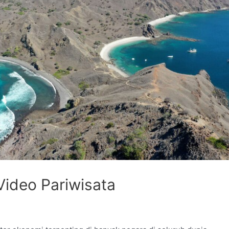
ideo Pariwisata