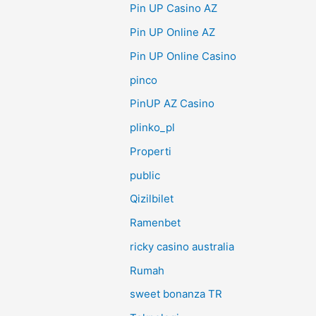
Pin UP Casino AZ
Pin UP Online AZ
Pin UP Online Casino
pinco
PinUP AZ Casino
plinko_pl
Properti
public
Qizilbilet
Ramenbet
ricky casino australia
Rumah
sweet bonanza TR