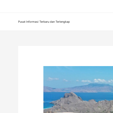
Lewati
ke
konten
Pusat Informasi Terbaru dan Terlengkap