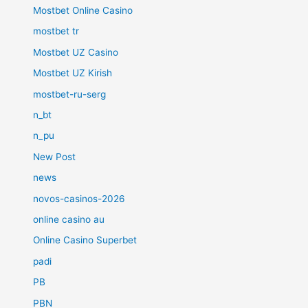
Mostbet Online Casino
mostbet tr
Mostbet UZ Casino
Mostbet UZ Kirish
mostbet-ru-serg
n_bt
n_pu
New Post
news
novos-casinos-2026
online casino au
Online Casino Superbet
padi
PB
PBN