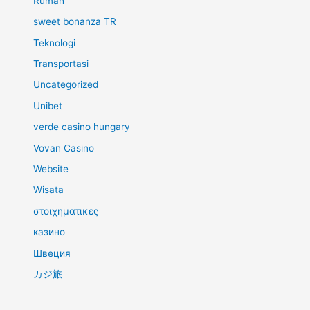
Rumah
sweet bonanza TR
Teknologi
Transportasi
Uncategorized
Unibet
verde casino hungary
Vovan Casino
Website
Wisata
στοιχηματικες
казино
Швеция
カジ旅