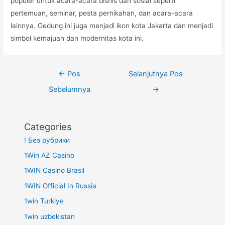
populer untuk acara-acara bisnis dan sosial seperti
pertemuan, seminar, pesta pernikahan, dan acara-acara
lainnya. Gedung ini juga menjadi ikon kota Jakarta dan menjadi
simbol kemajuan dan modernitas kota ini.
Navigasi
←
Pos
Selanjutnya Pos
pos
Sebelumnya
→
Categories
! Без рубрики
1Win AZ Casino
1WIN Casino Brasil
1WIN Official In Russia
1win Turkiye
1win uzbekistan