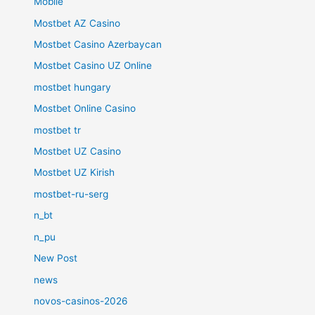
Mobile
Mostbet AZ Casino
Mostbet Casino Azerbaycan
Mostbet Casino UZ Online
mostbet hungary
Mostbet Online Casino
mostbet tr
Mostbet UZ Casino
Mostbet UZ Kirish
mostbet-ru-serg
n_bt
n_pu
New Post
news
novos-casinos-2026