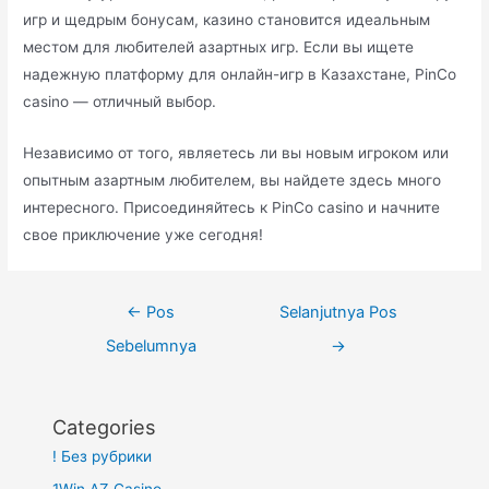
игр и щедрым бонусам, казино становится идеальным
местом для любителей азартных игр. Если вы ищете
надежную платформу для онлайн-игр в Казахстане, PinCo
casino — отличный выбор.
Независимо от того, являетесь ли вы новым игроком или
опытным азартным любителем, вы найдете здесь много
интересного. Присоединяйтесь к PinCo casino и начните
свое приключение уже сегодня!
Navigasi
←
Pos
Selanjutnya Pos
pos
Sebelumnya
→
Categories
! Без рубрики