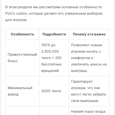
В этом разделе мы рассмотрим основные особенности
PinCo casino, которые делают его уникальным выбором
для игроков.
Особенность
Подробности
Почему это важно
150% до
Позволяет новым
2,500,000
игрокам начать с
Приветственный
тенге + 250
комфортом и
бонус
бесплатных
увеличить шансы на
вращений
выигрыш.
Гарантирует
Минимальный
игрокам, что они
3000 тенге
вывод
могут легко забрать
свои выигрыши.
Низкий порог входа