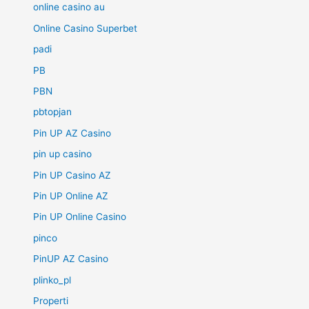
online casino au
Online Casino Superbet
padi
PB
PBN
pbtopjan
Pin UP AZ Casino
pin up casino
Pin UP Casino AZ
Pin UP Online AZ
Pin UP Online Casino
pinco
PinUP AZ Casino
plinko_pl
Properti