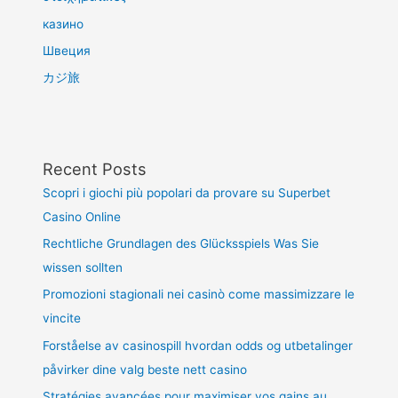
казино
Швеция
カジ旅
Recent Posts
Scopri i giochi più popolari da provare su Superbet
Casino Online
Rechtliche Grundlagen des Glücksspiels Was Sie
wissen sollten
Promozioni stagionali nei casinò come massimizzare le
vincite
Forståelse av casinospill hvordan odds og utbetalinger
påvirker dine valg beste nett casino
Stratégies avancées pour maximiser vos gains au