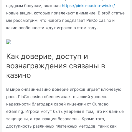
щедрым бонусам, включая
https://pinko-casino-win.kz/
новые акции, которые привлекают внимание. В этой статье
мы рассмотрим, что нового предлагает PinCo casino и
какие особенности ждут игроков в этом году.
Как доверие, доступ и
вознаграждения связаны в
казино
В мире онлайн-казино доверие игроков играет ключевую
роль. PinCo casino обеспечивает высокий уровень
надежности благодаря своей лицензии от Curacao
eGaming. Игроки могут быть уверены в том, что их данные
защищены, а транзакции безопасны. Кроме того,
доступность различных платежных методов, таких как