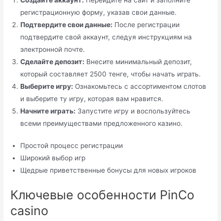
регистрационную форму, указав свои данные.
Подтвердите свои данные:
После регистрации
подтвердите свой аккаунт, следуя инструкциям на
электронной почте.
Сделайте депозит:
Внесите минимальный депозит,
который составляет 2500 тенге, чтобы начать играть.
Выберите игру:
Ознакомьтесь с ассортиментом слотов
и выберите ту игру, которая вам нравится.
Начните играть:
Запустите игру и воспользуйтесь
всеми преимуществами предложенного казино.
Простой процесс регистрации
Широкий выбор игр
Щедрые приветственные бонусы для новых игроков
Ключевые особенности PinCo
casino