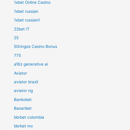
1xbet Online Casino
1xbet russian
1xbet russian1
22bet IT
25
5Gringos Casino Bonus
775
a16z generative ai
Aviator
aviator brazil
aviator ng
Bankobet
Basaribet
bbrbet colombia
bbrbet mx