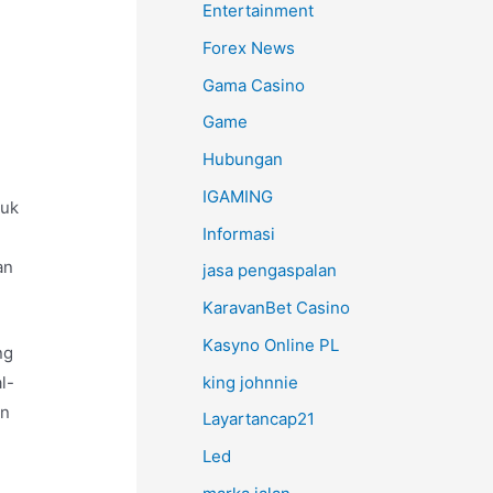
Entertainment
Forex News
Gama Casino
Game
Hubungan
IGAMING
tuk
Informasi
an
jasa pengaspalan
KaravanBet Casino
Kasyno Online PL
ng
king johnnie
l-
an
Layartancap21
e
Led