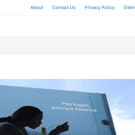
About
Contact Us
Privacy Policy
Site