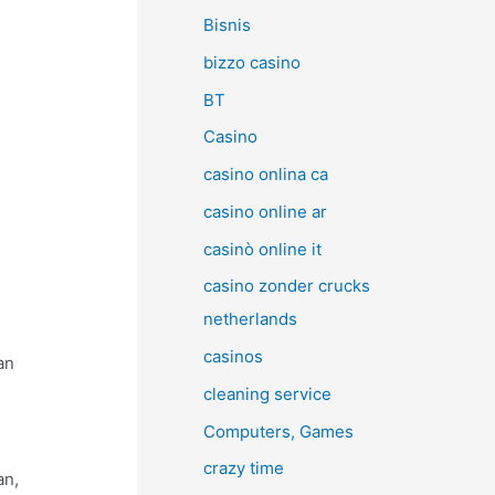
Bisnis
bizzo casino
BT
Casino
i
casino onlina ca
casino online ar
casinò online it
casino zonder crucks
netherlands
casinos
an
cleaning service
Computers, Games
crazy time
an,