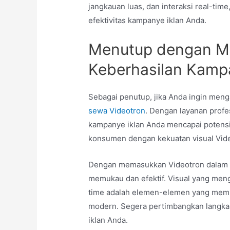
jangkauan luas, dan interaksi real-ti
efektivitas kampanye iklan Anda.
Menutup dengan Me
Keberhasilan Kamp
Sebagai penutup, jika Anda ingin meng
sewa Videotron
. Dengan layanan profe
kampanye iklan Anda mencapai potens
konsumen dengan kekuatan visual Vid
Dengan memasukkan Videotron dalam s
memukau dan efektif. Visual yang meng
time adalah elemen-elemen yang membu
modern. Segera pertimbangkan langka
iklan Anda.