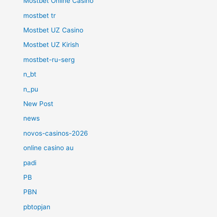
Mostbet Online Casino
mostbet tr
Mostbet UZ Casino
Mostbet UZ Kirish
mostbet-ru-serg
n_bt
n_pu
New Post
news
novos-casinos-2026
online casino au
padi
PB
PBN
pbtopjan