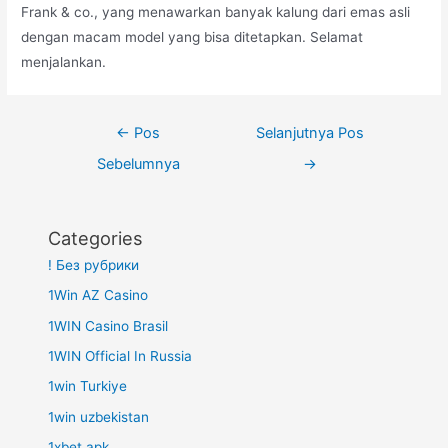
Frank & co., yang menawarkan banyak kalung dari emas asli
dengan macam model yang bisa ditetapkan. Selamat
menjalankan.
Navigasi
←
Pos
Selanjutnya Pos
pos
Sebelumnya
→
Categories
! Без рубрики
1Win AZ Casino
1WIN Casino Brasil
1WIN Official In Russia
1win Turkiye
1win uzbekistan
1xbet apk