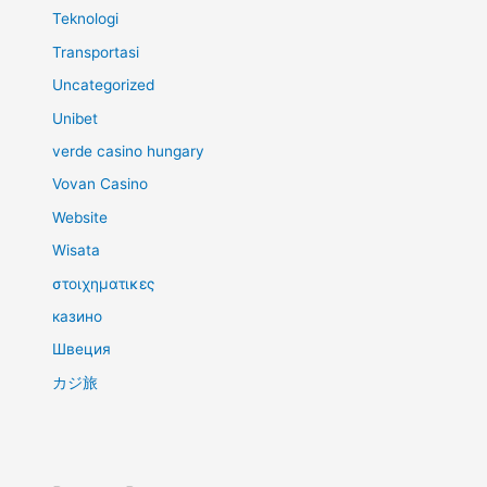
Teknologi
Transportasi
Uncategorized
Unibet
verde casino hungary
Vovan Casino
Website
Wisata
στοιχηματικες
казино
Швеция
カジ旅