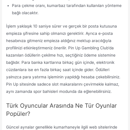
Para çekme oranı, kumarbaz tarafından kullanılan yönteme
bağlı olacaktır.
İşlem yaklaşık 10 saniye sürer ve gerçek bir posta kutusuna
empieza şifresine sahip olmanızı gerektirir. Ayrıca e-posta
hesabınıza gitmeniz empieza aldığınız mektup aracılığıyla
profilinizi etkinleştirmeniz önerilir. Pin Up Gambling Club’da
kazanılan ödüllerin çekilme hızı, seçtiğiniz ödeme sistemine
bağlıdır. Para banka kartlarına birkaç gün içinde, elektronik
cüzdanlara ise en fazla birkaç saat içinde gider. Ödülleri
yalnızca para yatırma işleminin yapıldığı hesaba çekebilirsiniz.
Pin Up sitesinde sadece slot makaralarını çevirmekle kalmaz,
aynı zamanda spor bahisleri modunda da eğlenebilirsiniz.
Türk Oyuncular Arasında Ne Tür Oyunlar
Popüler?
Güncel aynalar genellikle kumarhaneyle ilgili web sitelerinde