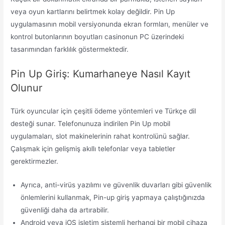
veya oyun kartlarını belirtmek kolay değildir. Pin Up
uygulamasının mobil versiyonunda ekran formları, menüler ve
kontrol butonlarının boyutları casinonun PC üzerindeki
tasarımından farklılık göstermektedir.
Pin Up Giriş: Kumarhaneye Nasıl Kayıt
Olunur
Türk oyuncular için çeşitli ödeme yöntemleri ve Türkçe dil
desteği sunar. Telefonunuza indirilen Pin Up mobil
uygulamaları, slot makinelerinin rahat kontrolünü sağlar.
Çalışmak için gelişmiş akıllı telefonlar veya tabletler
gerektirmezler.
Ayrıca, anti-virüs yazılımı ve güvenlik duvarları gibi güvenlik
önlemlerini kullanmak, Pin-up giriş yapmaya çalıştığınızda
güvenliği daha da artırabilir.
Android veya iOS işletim sistemli herhangi bir mobil cihaza