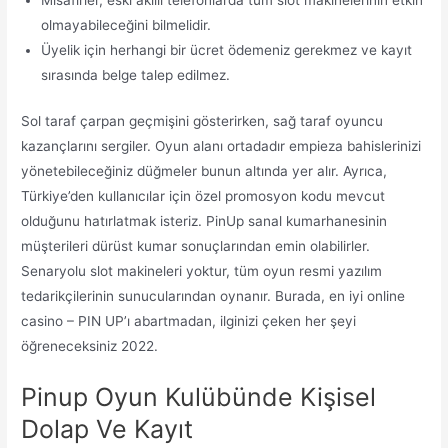
Misafirler, eski akıllı telefonlarda tüm slot makinelerinin etkin
olmayabileceğini bilmelidir.
Üyelik için herhangi bir ücret ödemeniz gerekmez ve kayıt
sırasında belge talep edilmez.
Sol taraf çarpan geçmişini gösterirken, sağ taraf oyuncu
kazançlarını sergiler. Oyun alanı ortadadır empieza bahislerinizi
yönetebileceğiniz düğmeler bunun altında yer alır. Ayrıca,
Türkiye’den kullanıcılar için özel promosyon kodu mevcut
olduğunu hatırlatmak isteriz. PinUp sanal kumarhanesinin
müşterileri dürüst kumar sonuçlarından emin olabilirler.
Senaryolu slot makineleri yoktur, tüm oyun resmi yazılım
tedarikçilerinin sunucularından oynanır. Burada, en iyi online
casino – PIN UP’ı abartmadan, ilginizi çeken her şeyi
öğreneceksiniz 2022.
Pinup Oyun Kulübünde Kişisel
Dolap Ve Kayıt