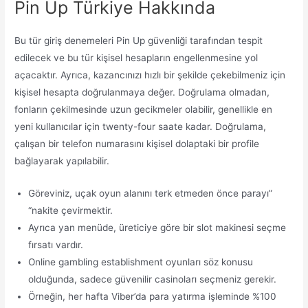
Pin Up Türkiye Hakkında
Bu tür giriş denemeleri Pin Up güvenliği tarafından tespit
edilecek ve bu tür kişisel hesapların engellenmesine yol
açacaktır. Ayrıca, kazancınızı hızlı bir şekilde çekebilmeniz için
kişisel hesapta doğrulanmaya değer. Doğrulama olmadan,
fonların çekilmesinde uzun gecikmeler olabilir, genellikle en
yeni kullanıcılar için twenty-four saate kadar. Doğrulama,
çalışan bir telefon numarasını kişisel dolaptaki bir profile
bağlayarak yapılabilir.
Göreviniz, uçak oyun alanını terk etmeden önce parayı”
“nakite çevirmektir.
Ayrıca yan menüde, üreticiye göre bir slot makinesi seçme
fırsatı vardır.
Online gambling establishment oyunları söz konusu
olduğunda, sadece güvenilir casinoları seçmeniz gerekir.
Örneğin, her hafta Viber’da para yatırma işleminde %100