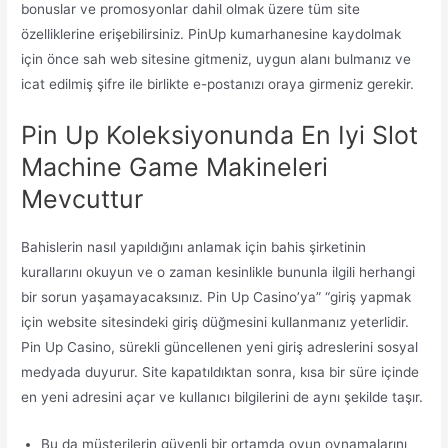
bonuslar ve promosyonlar dahil olmak üzere tüm site
özelliklerine erişebilirsiniz. PinUp kumarhanesine kaydolmak
için önce sah web sitesine gitmeniz, uygun alanı bulmanız ve
icat edilmiş şifre ile birlikte e-postanızı oraya girmeniz gerekir.
Pin Up Koleksiyonunda En Iyi Slot
Machine Game Makineleri
Mevcuttur
Bahislerin nasıl yapıldığını anlamak için bahis şirketinin
kurallarını okuyun ve o zaman kesinlikle bununla ilgili herhangi
bir sorun yaşamayacaksınız. Pin Up Casino’ya” “giriş yapmak
için website sitesindeki giriş düğmesini kullanmanız yeterlidir.
Pin Up Casino, sürekli güncellenen yeni giriş adreslerini sosyal
medyada duyurur. Site kapatıldıktan sonra, kısa bir süre içinde
en yeni adresini açar ve kullanıcı bilgilerini de aynı şekilde taşır.
Bu da müşterilerin güvenli bir ortamda oyun oynamalarını