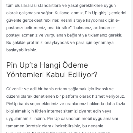
tüm uluslararası standartlara ve yasal gerekliliklere uygun
olarak çalışmasını sağlar. Kullanıcılarımız, Pin Up giriş işlemlerini
güvenle gerçekleştirebilirler. Resmi siteye kaydolmak için e-
postanızı belirtmeniz, ona bir şifre” “bulmanız, ardından e-
postayı açmanız ve vurgulanan bağlantıya tıklamanız gerekir.
Bu şekilde profilinizi onaylayacak ve para için oynamaya
başlayabilirsiniz.
Pin Up’ta Hangi Ödeme
Yöntemleri Kabul Ediliyor?
Güvenilir ve adil bir bahis ortamı sağlamak için lisanslı ve
düzenli olarak denetlenen bir platform olarak hizmet veriyoruz.
PinUp bahis seçeneklerimiz ve oranlarımız hakkında daha fazla
bilgi almak için lütfen internet sitemizi ziyaret edin veya
uygulamamızı indirin. Pin Up casinonun mobil uygulamasını
tamamen ücretsiz olarak indirebilirsiniz, bu nedenle