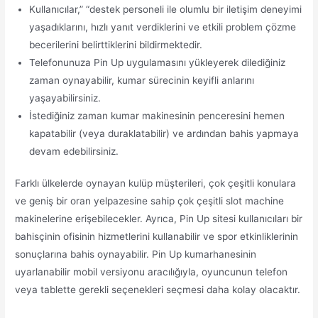
Kullanıcılar,” “destek personeli ile olumlu bir iletişim deneyimi
yaşadıklarını, hızlı yanıt verdiklerini ve etkili problem çözme
becerilerini belirttiklerini bildirmektedir.
Telefonunuza Pin Up uygulamasını yükleyerek dilediğiniz
zaman oynayabilir, kumar sürecinin keyifli anlarını
yaşayabilirsiniz.
İstediğiniz zaman kumar makinesinin penceresini hemen
kapatabilir (veya duraklatabilir) ve ardından bahis yapmaya
devam edebilirsiniz.
Farklı ülkelerde oynayan kulüp müşterileri, çok çeşitli konulara
ve geniş bir oran yelpazesine sahip çok çeşitli slot machine
makinelerine erişebilecekler. Ayrıca, Pin Up sitesi kullanıcıları bir
bahisçinin ofisinin hizmetlerini kullanabilir ve spor etkinliklerinin
sonuçlarına bahis oynayabilir. Pin Up kumarhanesinin
uyarlanabilir mobil versiyonu aracılığıyla, oyuncunun telefon
veya tablette gerekli seçenekleri seçmesi daha kolay olacaktır.