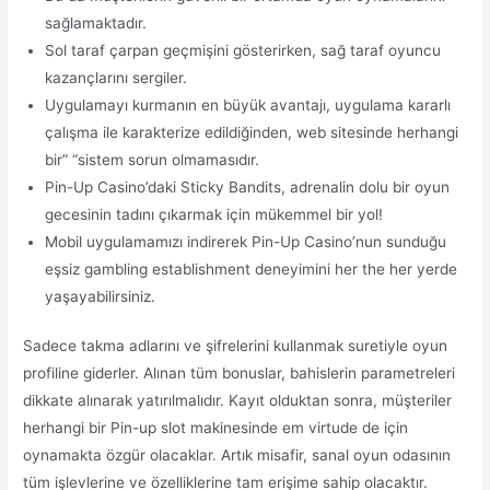
sağlamaktadır.
Sol taraf çarpan geçmişini gösterirken, sağ taraf oyuncu
kazançlarını sergiler.
Uygulamayı kurmanın en büyük avantajı, uygulama kararlı
çalışma ile karakterize edildiğinden, web sitesinde herhangi
bir” “sistem sorun olmamasıdır.
Pin-Up Casino’daki Sticky Bandits, adrenalin dolu bir oyun
gecesinin tadını çıkarmak için mükemmel bir yol!
Mobil uygulamamızı indirerek Pin-Up Casino’nun sunduğu
eşsiz gambling establishment deneyimini her the her yerde
yaşayabilirsiniz.
Sadece takma adlarını ve şifrelerini kullanmak suretiyle oyun
profiline giderler. Alınan tüm bonuslar, bahislerin parametreleri
dikkate alınarak yatırılmalıdır. Kayıt olduktan sonra, müşteriler
herhangi bir Pin-up slot makinesinde em virtude de için
oynamakta özgür olacaklar. Artık misafir, sanal oyun odasının
tüm işlevlerine ve özelliklerine tam erişime sahip olacaktır.