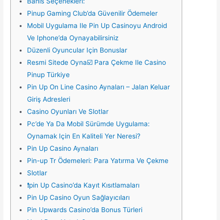
Bahis Seçenekleri:
Pinup Gaming Club’da Güvenilir Ödemeler
Mobil Uygulama Ile Pin Up Casinoyu Android
Ve Iphone’da Oynayabilirsiniz
Düzenli Oyuncular Için Bonuslar
Resmi Sitede Oyna☑️ Para Çekme Ile Casino
Pinup Türkiye
Pin Up On Line Casino Aynaları – Jalan Keluar
Giriş Adresleri
Casino Oyunları Ve Slotlar
Pc’de Ya Da Mobil Sürümde Uygulama:
Oynamak Için En Kaliteli Yer Neresi?
Pin Up Casino Aynaları
Pin-up Tr Ödemeleri: Para Yatırma Ve Çekme
Slotlar
❗️pin Up Casino’da Kayıt Kısıtlamaları
Pin Up Casino Oyun Sağlayıcıları
Pin Upwards Casino’da Bonus Türleri