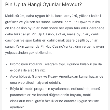
Pin Up’ta Hangi Oyunlar Mevcut?
Mobil sürüm, daha uygun bir kullanıcı arayüzü, yüksek kaliteli
grafikler ve yüksek hız sunar. Dahası, hem Pin Upward in lira
on line casino oyunları hem sobre her oyun fark edilir derecede
daha hızlı çalışır. Pin Up Casino, slotlar, masa oyunları, canlı
casinolar ve spor bahisleri dahil olmak üzere çeşitli oyunlar
sunar. Yakın zamanda Pin-Up Casino’ya katıldım ve geniş oyun
yelpazesinden çok etkilendim.
Promosyon kodlarını Telegram topluluğunda bulabilir ya da
e-posta ile alabilirsiniz.
Asya bölgesi, Güney ve Kuzey Amerika’dan kumarbazlar de
uma web sitesini ziyaret edebilir.
Böyle bir mobil programın uyarlanması neticesinde, menü
parametreleri ve kontrol düğmelerinin boyutu, mobil
cihazların belirli grafik özelliklerine durante uygun şekilde
ayarlanır.