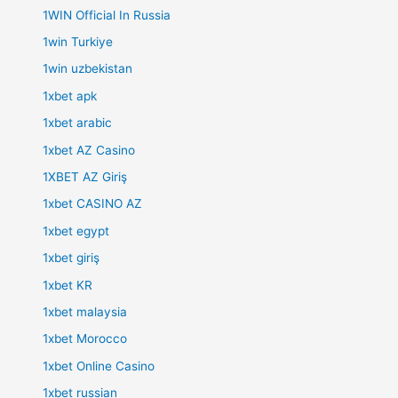
1WIN Official In Russia
1win Turkiye
1win uzbekistan
1xbet apk
1xbet arabic
1xbet AZ Casino
1XBET AZ Giriş
1xbet CASINO AZ
1xbet egypt
1xbet giriş
1xbet KR
1xbet malaysia
1xbet Morocco
1xbet Online Casino
1xbet russian