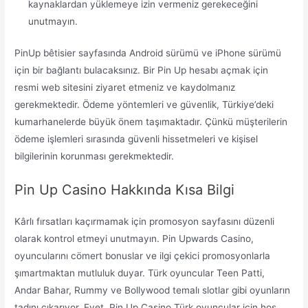
kaynaklardan yüklemeye izin vermeniz gerekeceğini
unutmayın.
PinUp bêtisier sayfasında Android sürümü ve iPhone sürümü
için bir bağlantı bulacaksınız. Bir Pin Up hesabı açmak için
resmi web sitesini ziyaret etmeniz ve kaydolmanız
gerekmektedir. Ödeme yöntemleri ve güvenlik, Türkiye’deki
kumarhanelerde büyük önem taşımaktadır. Çünkü müşterilerin
ödeme işlemleri sırasında güvenli hissetmeleri ve kişisel
bilgilerinin korunması gerekmektedir.
Pin Up Casino Hakkında Kısa Bilgi
Kârlı fırsatları kaçırmamak için promosyon sayfasını düzenli
olarak kontrol etmeyi unutmayın. Pin Upwards Casino,
oyuncularını cömert bonuslar ve ilgi çekici promosyonlarla
şımartmaktan mutluluk duyar. Türk oyuncular Teen Patti,
Andar Bahar, Rummy ve Bollywood temalı slotlar gibi oyunların
tadını çıkarıyor. Evet, Pin Up Casino Türk oyuncular için hoş