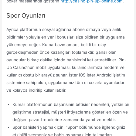
poker masalarında gösterin
http://casino-pin-up-online.com
.
Spor Oyunları
Ayrıca platformun sosyal ağlarına abone olmaya veya anlık
bildirimler yoluyla en yeni bonusları size bildiren bir uygulama
yüklemeye değer. Kumarbazın amacı, belirli bir olay
gerçekleşmeden önce kazançları toplamaktır. Şanslı olan
oyuncular birkaç dakika içinde bahislerini kat artırabilirler. Pin-
Up Casino’nun mobil uygulaması, kullanıcılarımıza modern ve
kullanıcı dostu bir arayüz sunar. İster iOS ister Android işletim
sistemine sahip olun, uygulamamız tüm cihazlarla uyumludur
ve kolayca indirilip kullanılabilir.
Kumar platformunun başarısının bêtisier nedenleri, yetkin bir
geliştirme stratejisi, müşteri ihtiyaçlarına gösterilen özen ve
değişen pazar trendlerine zamanında yanıt vermektir.
Spor bahisleri yapmak için, “Spor” bölümünde ilgilendiğiniz
etkinliği seçmeniz ve bahis oynamak için talimatları