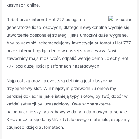
kasynach online.
Robot przez internet Hot 777 polega na
generatorze liczb losowych, dlatego niewykonalne wydaje się
utworzenie doskonałej strategii, jaka umożliwi duże wygrane.
Aby to uczynić, rekomendujemy inwestycja automatu Hot 777
przez internet będąc demo w naszej stronie www. Nasi
zawodnicy mają możliwość odpalić wersję demo uciechy Hot
777 pod dużej ilości platformach hazardowych.
Najprostszą oraz najczęstszą definicją jest klasyczny
trzybębnowy slot. W niniejszym przewodniku omówimy
bardziej dokładnie, jakie istnieją typy slotów, by twój dobór w
każdej sytuacji był uzasadniony. Owe w charakterze
najpopularniejszy typ zabawy w danym darmowym arsenale.
Kiedy można się domyślić z tytułu owego materiału, skupiamy
czujności dzięki automatach.