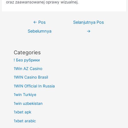
oraz zaawansowanej oprawy wizualnej.
Navigasi
←
Pos
Selanjutnya Pos
pos
Sebelumnya
→
Categories
! Без рубрики
1Win AZ Casino
1WIN Casino Brasil
1WIN Official In Russia
1win Turkiye
1win uzbekistan
1xbet apk
1xbet arabic