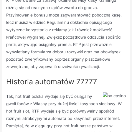
RTP oferowane za sprawą lokalne serwisy klasy iGamingu
różnią się od realnych rządów zwrotu do gracza.
Przyjmowanie bonusu może zagwarantować poboczną kasę,
lecz musisz wiedzieć Regulaminu dokładnie opisującego
wytyczne korzystania z reklamy jak i również możliwość
krańcowej wygranej. Zwiększ początkowe odczucia spośród
partii, aktywując osiągalny premia. RTP jest przeważnie
wyświetlany formularza doboru rozrywki oraz ma obowiązek
pozostać zweryfikowany poprzez organy piszczałkowe
zewnętrzne, aby zapewnić uczciwość rywalizacji.
Historia automatów 77777
Tak, hot fruit polska wydaje się być osiągalny
gwoli fanów z Własny przy dużej ilości kasynach sieciowy. W
hot fruit slot, RTP wydaje się być porównywalny spośród
różnymi atrakcyjnymi automata po kasynach przez internet.
Pamiętaj, że w ciągu gry przy hot fruit nasze państwo w