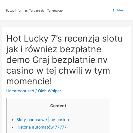
Lewati
ke
Pusat Informasi Terbaru dan Terlengkap
Menu
Main
konten
Menu
Hot Lucky 7’s recenzja slotu
jak i również bezpłatne
demo Graj bezpłatnie nv
casino w tej chwili w tym
momencie!
Uncategorized
/ Oleh
Whipar
Content
Sloty bonusowe | nv casino
Historia automatów 77777