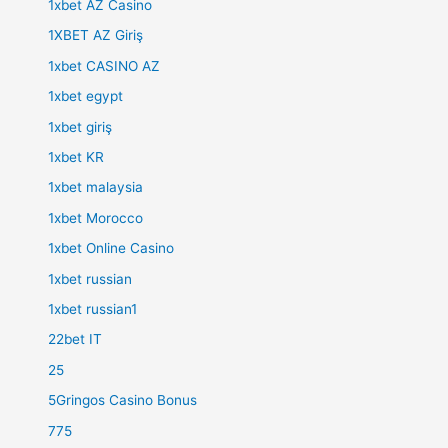
1xbet AZ Casino
1XBET AZ Giriş
1xbet CASINO AZ
1xbet egypt
1xbet giriş
1xbet KR
1xbet malaysia
1xbet Morocco
1xbet Online Casino
1xbet russian
1xbet russian1
22bet IT
25
5Gringos Casino Bonus
775