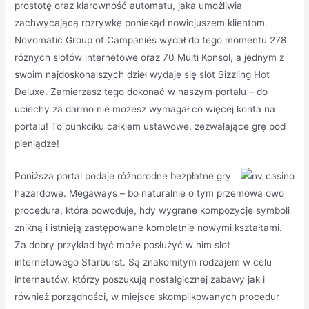
prostotę oraz klarowność automatu, jaka umożliwia
zachwycającą rozrywkę poniekąd nowicjuszem klientom.
Novomatic Group of Campanies wydał do tego momentu 278
różnych slotów internetowe oraz 70 Multi Konsol, a jednym z
swoim najdoskonalszych dzieł wydaje się slot Sizzling Hot
Deluxe. Zamierzasz tego dokonać w naszym portalu – do
uciechy za darmo nie możesz wymagał co więcej konta na
portalu! To punkciku całkiem ustawowe, zezwalające grę pod
pieniądze!
Poniższa portal podaje różnorodne bezpłatne gry
hazardowe. Megaways – bo naturalnie o tym przemowa owo
procedura, która powoduje, hdy wygrane kompozycje symboli
znikną i istnieją zastępowane kompletnie nowymi kształtami.
Za dobry przykład być może posłużyć w nim slot
internetowego Starburst. Są znakomitym rodzajem w celu
internautów, którzy poszukują nostalgicznej zabawy jak i
również porządności, w miejsce skomplikowanych procedur