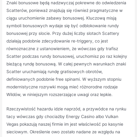
Znaki bonusowe będą nadzwyczaj pokrewne do odwiedzenia
Scatterów, ponieważ znajdują się również pragmatyczne w
ciągu uruchomienie zabawy bonusowej. Kluczową misją
symboli bonusowych wydaje się być odblokowanie rundy
bonusowej przy slocie. Przy dużej liczby slotach Scattery
działają podobnie zdecydowanie re-triggery, co jest
równoznaczne z ustanowieniem, że wówczas gdy trafisz
Scatter podczas rundy bonusowej, uruchomisz po raz kolejny
bieżącą rundę bonusową. W całej pewnych warunkach znaki
Scatter uruchamiają rundę gratisowych obrotów,
definiowanych podobnie free spinami. W wyższym stopniu
modernistyczne rozrywki mogą mieć różnorodne rodzaje
Wildów, w niniejszym rozszerzające uwagi oraz lepkie.
Rzeczywistość hazardu idzie naprzód, a przywódce na rynku
tacy wówczas gdy chociażby Energy Casino albo Vulkan
Vegas pokazują naszej firmie im jest właściwość po kasynie
sieciowym. Określenie owo zostało nadane ze względu na