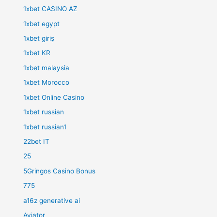
1xbet CASINO AZ
1xbet egypt
1xbet giriş
1xbet KR
1xbet malaysia
1xbet Morocco
1xbet Online Casino
1xbet russian
1xbet russian1
22bet IT
25
5Gringos Casino Bonus
775
a16z generative ai
Aviator