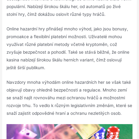
populární. Nabízejí širokou škálu her, od automatů po živé
stolní hry, čímž dokážou oslovit různé typy hráčů.
Online hazardní hry přinášejí mnoho výhod, jako jsou bonusy,
promoakce a flexibilní platební možnosti. Uživatelé mohou
využívat různé platební metody včetně kryptoměn, což
zvyšuje bezpečnost a pohodlí. Také se stává běžné, že online
kasina nabízejí širokou škálu herních variant, čímž oslovují
ještě širší publikum.
Navzdory mnoha výhodám online hazardních her se však také
objevují obavy ohledně bezpečnosti a regulace. Mnoho zemí
se snaží najít rovnováhu mezi ochranou hráčů a možnostmi
rozvoje trhu. To vedlo k různým legislativním změnám, které se
snaží zajistit odpovědné hraní a ochranu nezletilých osob.