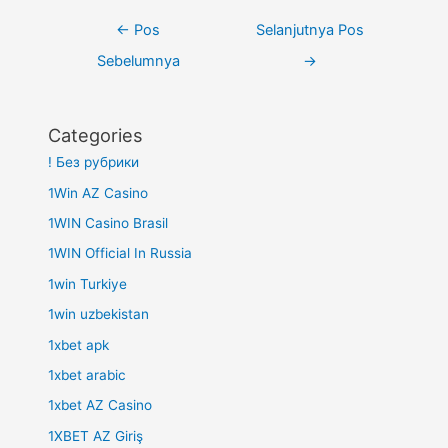
Navigasi
←
Pos
Selanjutnya Pos
pos
Sebelumnya
→
Categories
! Без рубрики
1Win AZ Casino
1WIN Casino Brasil
1WIN Official In Russia
1win Turkiye
1win uzbekistan
1xbet apk
1xbet arabic
1xbet AZ Casino
1XBET AZ Giriş