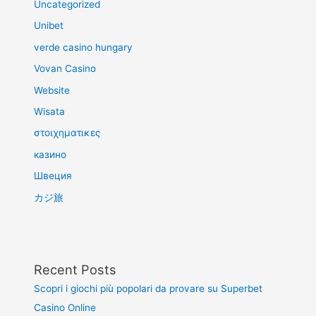
Uncategorized
Unibet
verde casino hungary
Vovan Casino
Website
Wisata
στοιχηματικες
казино
Швеция
カジ旅
Recent Posts
Scopri i giochi più popolari da provare su Superbet
Casino Online