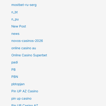
mostbet-ru-serg
n_bt
n_pu
New Post
news
novos-casinos-2026
online casino au
Online Casino Superbet
padi
PB
PBN
pbtopjan
Pin UP AZ Casino
pin up casino
Pin UP Casino AZ