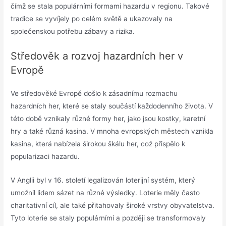
čímž se stala populárními formami hazardu v regionu. Takové
tradice se vyvíjely po celém světě a ukazovaly na
společenskou potřebu zábavy a rizika.
Středověk a rozvoj hazardních her v
Evropě
Ve středověké Evropě došlo k zásadnímu rozmachu
hazardních her, které se staly součástí každodenního života. V
této době vznikaly různé formy her, jako jsou kostky, karetní
hry a také různá kasina. V mnoha evropských městech vznikla
kasina, která nabízela širokou škálu her, což přispělo k
popularizaci hazardu.
V Anglii byl v 16. století legalizován loterijní systém, který
umožnil lidem sázet na různé výsledky. Loterie měly často
charitativní cíl, ale také přitahovaly široké vrstvy obyvatelstva.
Tyto loterie se staly populárními a později se transformovaly