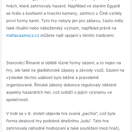
hrách, které zahrnovaly hazard. Například ve starém Egyptě
se hrálo s kostkami a hracími kameny, zatímco v Číně vznikly
první formy karet. Tyto hry nebyly jen pro zábavu, často měly
také rituální nebo náboženský význam, například právě na
mafiacasinocz.cz
můžete najít spojení s těmito tradicemi.
Starověcí Římané si oblíbili různé formy sázení, a to nejen na
hry, ale také na gladiátorské zápasy a závody vozů. Sázení na
výsledek těchto událostí bylo běžné a pravidelně
organizované. Římské zákony dokonce regulovaly některé
aspekty hazardních her, což svědčí o jejich významu ve
společnosti.
V Indii se v 6. století objevila hra zvaná „pachisi“, což byla
forma deskové hry podobná dnešnímu „ludu“. Tato hra
zahrnovala náhodné hodnocení a také soutěžení mezi hráči,