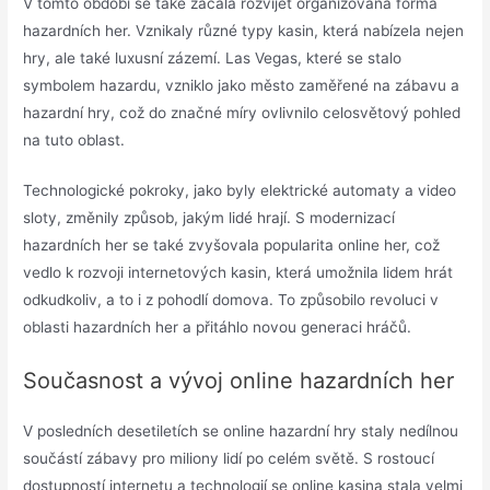
V tomto období se také začala rozvíjet organizovaná forma
hazardních her. Vznikaly různé typy kasin, která nabízela nejen
hry, ale také luxusní zázemí. Las Vegas, které se stalo
symbolem hazardu, vzniklo jako město zaměřené na zábavu a
hazardní hry, což do značné míry ovlivnilo celosvětový pohled
na tuto oblast.
Technologické pokroky, jako byly elektrické automaty a video
sloty, změnily způsob, jakým lidé hrají. S modernizací
hazardních her se také zvyšovala popularita online her, což
vedlo k rozvoji internetových kasin, která umožnila lidem hrát
odkudkoliv, a to i z pohodlí domova. To způsobilo revoluci v
oblasti hazardních her a přitáhlo novou generaci hráčů.
Současnost a vývoj online hazardních her
V posledních desetiletích se online hazardní hry staly nedílnou
součástí zábavy pro miliony lidí po celém světě. S rostoucí
dostupností internetu a technologií se online kasina stala velmi