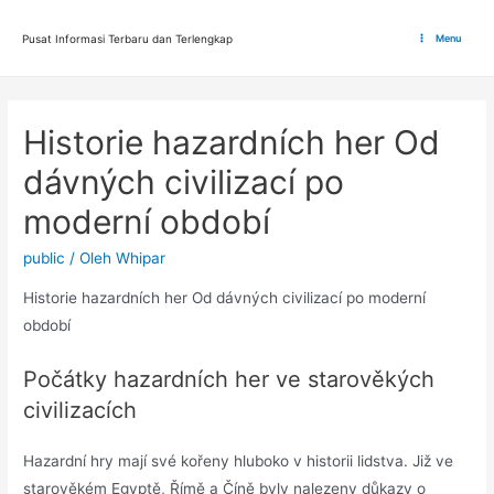
Lewati
ke
Pusat Informasi Terbaru dan Terlengkap
Menu
Main
konten
Menu
Historie hazardních her Od
dávných civilizací po
moderní období
public
/ Oleh
Whipar
Historie hazardních her Od dávných civilizací po moderní
období
Počátky hazardních her ve starověkých
civilizacích
Hazardní hry mají své kořeny hluboko v historii lidstva. Již ve
starověkém Egyptě, Římě a Číně byly nalezeny důkazy o