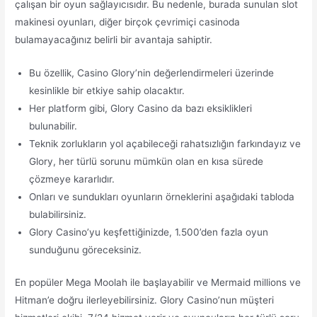
çalışan bir oyun sağlayıcısıdır. Bu nedenle, burada sunulan slot
makinesi oyunları, diğer birçok çevrimiçi casinoda
bulamayacağınız belirli bir avantaja sahiptir.
Bu özellik, Casino Glory’nin değerlendirmeleri üzerinde
kesinlikle bir etkiye sahip olacaktır.
Her platform gibi, Glory Casino da bazı eksiklikleri
bulunabilir.
Teknik zorlukların yol açabileceği rahatsızlığın farkındayız ve
Glory, her türlü sorunu mümkün olan en kısa sürede
çözmeye kararlıdır.
Onları ve sundukları oyunların örneklerini aşağıdaki tabloda
bulabilirsiniz.
Glory Casino’yu keşfettiğinizde, 1.500’den fazla oyun
sunduğunu göreceksiniz.
En popüler Mega Moolah ile başlayabilir ve Mermaid millions ve
Hitman’e doğru ilerleyebilirsiniz. Glory Casino’nun müşteri