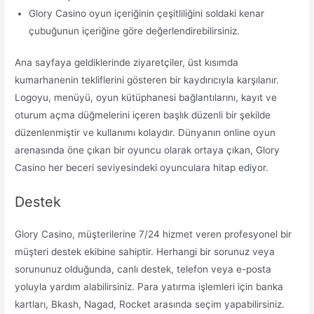
Glory Casino oyun içeriğinin çeşitliliğini soldaki kenar
çubuğunun içeriğine göre değerlendirebilirsiniz.
Ana sayfaya geldiklerinde ziyaretçiler, üst kısımda
kumarhanenin tekliflerini gösteren bir kaydırıcıyla karşılanır.
Logoyu, menüyü, oyun kütüphanesi bağlantılarını, kayıt ve
oturum açma düğmelerini içeren başlık düzenli bir şekilde
düzenlenmiştir ve kullanımı kolaydır. Dünyanın online oyun
arenasında öne çıkan bir oyuncu olarak ortaya çıkan, Glory
Casino her beceri seviyesindeki oyunculara hitap ediyor.
Destek
Glory Casino, müşterilerine 7/24 hizmet veren profesyonel bir
müşteri destek ekibine sahiptir. Herhangi bir sorunuz veya
sorununuz olduğunda, canlı destek, telefon veya e-posta
yoluyla yardım alabilirsiniz. Para yatırma işlemleri için banka
kartları, Bkash, Nagad, Rocket arasında seçim yapabilirsiniz.