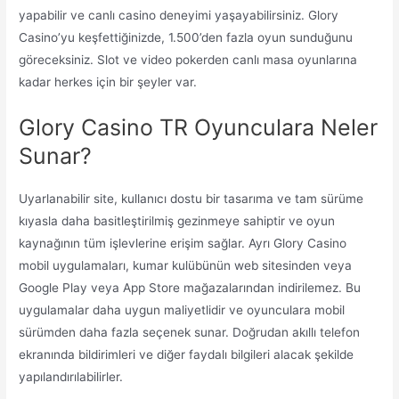
yapabilir ve canlı casino deneyimi yaşayabilirsiniz. Glory
Casino’yu keşfettiğinizde, 1.500’den fazla oyun sunduğunu
göreceksiniz. Slot ve video pokerden canlı masa oyunlarına
kadar herkes için bir şeyler var.
Glory Casino TR Oyunculara Neler
Sunar?
Uyarlanabilir site, kullanıcı dostu bir tasarıma ve tam sürüme
kıyasla daha basitleştirilmiş gezinmeye sahiptir ve oyun
kaynağının tüm işlevlerine erişim sağlar. Ayrı Glory Casino
mobil uygulamaları, kumar kulübünün web sitesinden veya
Google Play veya App Store mağazalarından indirilemez. Bu
uygulamalar daha uygun maliyetlidir ve oyunculara mobil
sürümden daha fazla seçenek sunar. Doğrudan akıllı telefon
ekranında bildirimleri ve diğer faydalı bilgileri alacak şekilde
yapılandırılabilirler.