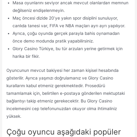
Masa oyunlarını seviyor ancak mevcut olanlardan memnun
değilseniz endişelenmeyin.
Maç öncesi dizide 20’ye yakın spor disiplini sunuluyor,
canlıda tanesi var, FIFA ve NBA maçları ayrı ayrı yapılıyor.
Ayrıca, çoğu oyunda gerçek parayla bahis oynamadan
önce demo modunda pratik yapabilirsiniz.
Glory Casino Türkiye, bu tür arzuları yerine getirmek için
harika bir fikir.
Oyuncunun mevcut bakiyesi her zaman kişisel hesabında
gösterilir. Ayrıca yaşınızı doğrulamanız ve Glory Casino
kurallarını kabul etmeniz gerekmektedir. Prosedürü
tamamlamak için, belirtilen e-postaya gönderilen mektuptaki
bağlantıyı takip etmeniz gerekecektir. Bu Glory Casino
incelemesini cep telefonunuzdan okuyor olma ihtimaliniz
yüksek.
Çoğu oyuncu aşağıdaki popüler