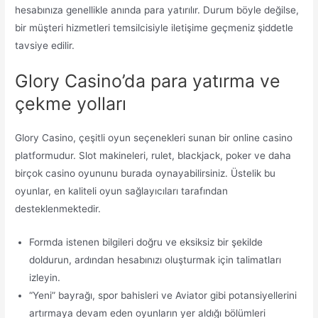
hesabınıza genellikle anında para yatırılır. Durum böyle değilse,
bir müşteri hizmetleri temsilcisiyle iletişime geçmeniz şiddetle
tavsiye edilir.
Glory Casino’da para yatırma ve
çekme yolları
Glory Casino, çeşitli oyun seçenekleri sunan bir online casino
platformudur. Slot makineleri, rulet, blackjack, poker ve daha
birçok casino oyununu burada oynayabilirsiniz. Üstelik bu
oyunlar, en kaliteli oyun sağlayıcıları tarafından
desteklenmektedir.
Formda istenen bilgileri doğru ve eksiksiz bir şekilde
doldurun, ardından hesabınızı oluşturmak için talimatları
izleyin.
“Yeni” bayrağı, spor bahisleri ve Aviator gibi potansiyellerini
artırmaya devam eden oyunların yer aldığı bölümleri