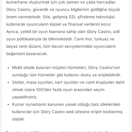
kumarhane oluşturmak için çok zaman ve çaba harcadılar.
Glory Casino, güvenlik ve oyuncu bilgilerinin gizliliğine büyük
önem vermektedir. Site, gelişmiş SSL şifreleme teknolojisi
kullanarak oyuncuların kişisel ve finansal verilerini korur.
Ayrıca, yetkili bir oyun lisansına sahip olan Glory Casino, adil
oyun politikalarıyla da bilinmektedir. Canlı mor, turkuaz ve
beyaz renk düzeni, tüm beceri seviyelerindeki oyuncuların
beğenisini kazanacak.
Mobil sitede bulunan müşteri hizmetleri, Glory Casino’nun
sunduğu tüm hizmetler gibi kullanıcı dostu ve erişilebilirdir.
Slotlar, masa oyunları, kart oyunları ve canlı krupiyeler dahil
olmak üzere 500’den fazla oyun arasından seçim
yapabilirsiniz.
Kumar oynamanın kanunen yasak olduğu bazı ülkelerdeki
kullanıcılar için Glory Casino web sitesine erişim kısıtlanmış
olabilir.