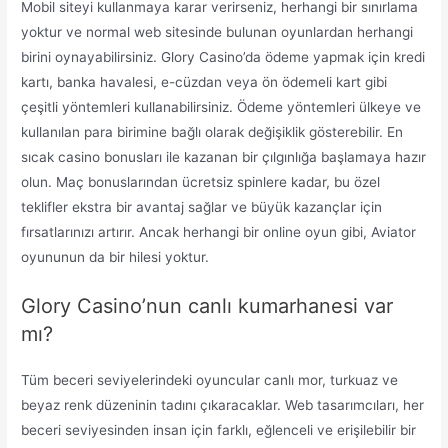
Mobil siteyi kullanmaya karar verirseniz, herhangi bir sınırlama
yoktur ve normal web sitesinde bulunan oyunlardan herhangi
birini oynayabilirsiniz. Glory Casino’da ödeme yapmak için kredi
kartı, banka havalesi, e-cüzdan veya ön ödemeli kart gibi
çeşitli yöntemleri kullanabilirsiniz. Ödeme yöntemleri ülkeye ve
kullanılan para birimine bağlı olarak değişiklik gösterebilir. En
sıcak casino bonusları ile kazanan bir çılgınlığa başlamaya hazır
olun. Maç bonuslarından ücretsiz spinlere kadar, bu özel
teklifler ekstra bir avantaj sağlar ve büyük kazançlar için
fırsatlarınızı artırır. Ancak herhangi bir online oyun gibi, Aviator
oyununun da bir hilesi yoktur.
Glory Casino’nun canlı kumarhanesi var
mı?
Tüm beceri seviyelerindeki oyuncular canlı mor, turkuaz ve
beyaz renk düzeninin tadını çıkaracaklar. Web tasarımcıları, her
beceri seviyesinden insan için farklı, eğlenceli ve erişilebilir bir