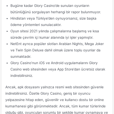
Bugüne kadar Glory Casino’de sunulan oyunların
bütünlüğünü sorgulayan herhangi bir rapor bulunmuyor.
Hindistan veya Türkiye’den oynuyorsanız, size başka
ödeme yöntemleri sunulacaktır.
Oyun sitesi 2021 yılında çalışmalarına başlamış ve kısa
sürede çevrim içi kumar alanında iyi işler yapmıştır.
NetEnt ayrıca popüler slotları Arabian Nights, Mega Joker
ve Twin Spin Deluxe dahil olmak üzere toplu oyunlar da
sunmaktadır.
Glory Casino’nun iOS ve Android uygulamalarını Glory
Casino web sitesinden veya App Store’dan ücretsiz olarak
indirebilirsiniz.
Ancak, apk dosyasını yalnızca resmi web sitesinden güvenle
indirebilirsiniz. Özetle Glory Casino, geniş bir oyuncu
yelpazesine hitap eden, güvenilir ve kullanıcı dostu bir online
kumarhanesi gibi görünmektedir. Ancak, tüm kumar türlerinde
olduğu gibi, oyuncuları sorumlu bir şekilde kumar oynamaya ve