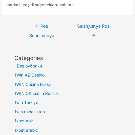
markası çeşitli seçeneklere sahiptir.
Navigasi
←
Pos
Selanjutnya Pos
pos
Sebelumnya
→
Categories
! Без рубрики
1Win AZ Casino
1WIN Casino Brasil
1WIN Official In Russia
1win Turkiye
1win uzbekistan
1xbet apk
1xbet arabic