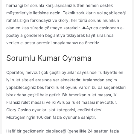
herhangi bir sorunla karşılaşırsanız lütfen hemen destek
müşterileriyle iletişime geçin. Teknik zorlukların yol açabileceği
rahatsızlığın farkındayız ve Glory, her türlü sorunu mümkün
olan en kısa sürede çözmeye kararlıdır. ⚠️Ayrıca casinodan e-
postayla gönderilen bağlantıya tıklayarak kayıt sırasında
verilen e-posta adresini onaylamanızı da öneririz.
Sorumlu Kumar Oynama
Operatör, mevcut çok çeşitli oyunlar sayesinde Türkiye’de en
iyi rulet siteleri arasında yer almaktadır. Aralarından seçim
yapabileceğiniz beş farklı rulet oyunu vardır, bu da seçenekleri
biraz daha çeşitli hale getirir. Bir Amerikan rulet masası, iki
Fransız rulet masası ve iki Avrupa rulet masası mevcuttur.
Glory Casino oyunları slot kategorisi, endüstri devi
Microgaming’in 100’den fazla oyununa sahiptir.
Hafif bir gecikmenin olabileceği (genellikle 24 saatten fazla