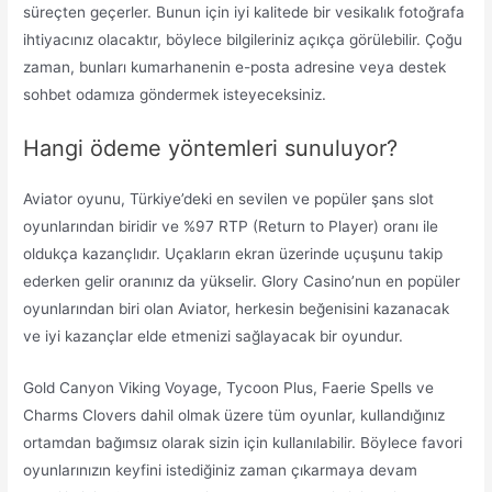
süreçten geçerler. Bunun için iyi kalitede bir vesikalık fotoğrafa
ihtiyacınız olacaktır, böylece bilgileriniz açıkça görülebilir. Çoğu
zaman, bunları kumarhanenin e-posta adresine veya destek
sohbet odamıza göndermek isteyeceksiniz.
Hangi ödeme yöntemleri sunuluyor?
Aviator oyunu, Türkiye’deki en sevilen ve popüler şans slot
oyunlarından biridir ve %97 RTP (Return to Player) oranı ile
oldukça kazançlıdır. Uçakların ekran üzerinde uçuşunu takip
ederken gelir oranınız da yükselir. Glory Casino’nun en popüler
oyunlarından biri olan Aviator, herkesin beğenisini kazanacak
ve iyi kazançlar elde etmenizi sağlayacak bir oyundur.
Gold Canyon Viking Voyage, Tycoon Plus, Faerie Spells ve
Charms Clovers dahil olmak üzere tüm oyunlar, kullandığınız
ortamdan bağımsız olarak sizin için kullanılabilir. Böylece favori
oyunlarınızın keyfini istediğiniz zaman çıkarmaya devam